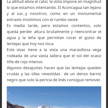
Llegando al Refugio Soler, atrás los contrafuertes de
Cerro La Ramada
El valle pierde su carácter fluvial y la marcha
hace cómoda.
Cerca del Cordón del Espinacito otro gru
ecuestre nos alcanza.
—¿Para dónde van? —pregunta el muchacho q
dirige la larga fila. Está extrañado, por ahí 
pocos los que marchan de a pie.
—Las Cuevas... —responde desafiante Fede.
—¿Dónde? —Escuchó bien, pero insiste, le par
inconcebible...
—Las Cuevas, Mendoza —aclara Leticia señalan
un indefinido punto al sur.
—¿Están seguros de lo que están haciendo?