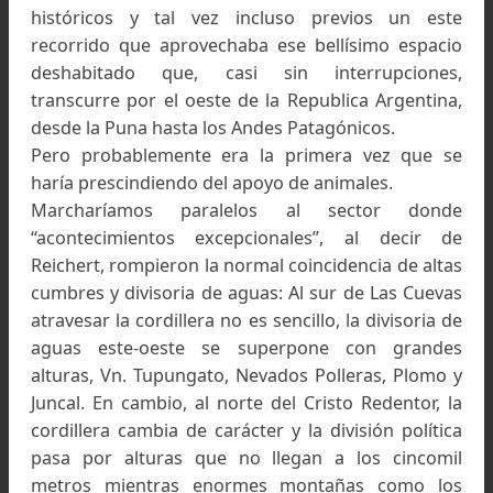
Al comienzo seguiríamos los pasos de las colum
militares del ejército de San Martín, actualme
grabadas por las sendas de mulas y caballos 
excursiones turísticas, que depositan una cie
espiritualidad en marchar sobre los pasos d
Libertador.
Paul Gussfeldt hizo el primer intento moderno
Aconcagua penetrando desde Chile y avanzan
hacia la montaña por lo que sería la parte media
nuestra excursión.
Así que no se trataba el nuestro de un traye
”inédito”, mas bien lo contrario, había anteceden
históricos y tal vez incluso previos un es
recorrido que aprovechaba ese bellísimo espa
deshabitado que, casi sin interrupcione