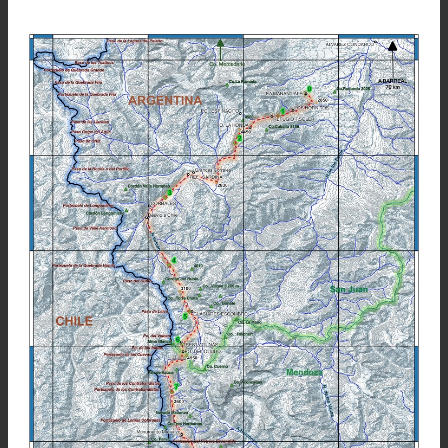
no nos dejan dudas.
Así, pocos días después, con Lisandro Arelovi
Maria Inés Comuzzi, Federico Barberis y Leti
Muratti nos encontrábamos resolviendo l
últimos detalles.