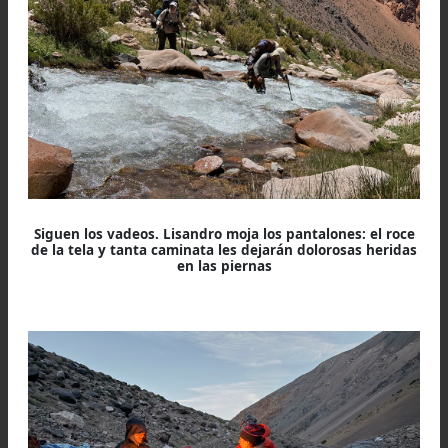
experiencia sobraba, abrigo mínimo, ya 
habíamos hecho: dormir bajo y atravesar l
alturas de día.
Agua íbamos a tener casi siempre; en todo ca
estábamos acostumbrados a marchar much
horas con poco líquido.
Dan vueltas por nuestro ambiente much
conceptos erróneos. La seguridad no siempre p
por tener, moverse liviano es moverse rápido
seguro: en Barreal las mochilas, sin contar la r
puesta y los bastones, no pasaban de 12 kg.
Pero como siempre, al final de todo, balanza
mano el dialogo de siempre se repetía, se trat
de desinfectante, un mosquetón o unos gramos
avena:
—¿Llevamos esto?