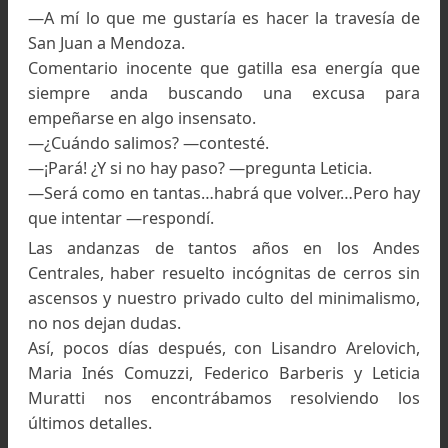
Un sinfín de proyectos la fueron postergando.
Pero a fines de 2024, charlando durante el curso
montañismo de nuestro grupo, como al pasa
María Inés Comuzzi dice:
—A mí lo que me gustaría es hacer la travesía
San Juan a Mendoza.
Comentario inocente que gatilla esa energía 
siempre anda buscando una excusa pa
empeñarse en algo insensato.
—¿Cuándo salimos? —contesté.
—¡Pará! ¿Y si no hay paso? —pregunta Leticia.
—Será como en tantas…habrá que volver…Pero h
que intentar —respondí.
Las andanzas de tantos años en los And
Centrales, haber resuelto incógnitas de cerros 
ascensos y nuestro privado culto del minimalis