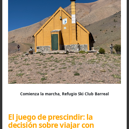
sencilla razón: todas sus aguas contribuyen a 
cuencas orientales de los ríos de Los Patos
Mendoza.
La frontera es atravesada por cantidad 
portezuelos que apenas llegan a los cuatro m
metros que -por permeables- tienen u
prolongada trayectoria en el tráfico de bien
animales y personas. Pasos que van a parar
extraordinarios espacios grabados por al eros
glaciar recorridos por generosas corrientes 
agua, las quebradas Matienzo y del Río Volcán.
La presencia incaica en la actual provincia 
Mendoza permitía sospechar que esos vall
amables, con leña, agua, reparo y abundante c
podían haber sido usados por la cultura previa.