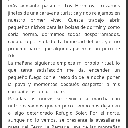
Cuevas.
Al cuerpo le cuesta adaptarse. Insólitamen
durante un buen rato, con rumbo este, perdem
altura hasta que a 2.850 metros de altura, en
profundas y áridas cañadas torcemos al sur p
atravesar el Río de Las Peñas.
Detenerse y descalzarse, pantalones, zapatos
medias a la mochila, quitarse o arremangarse 
pantalones. Pocos pasos pero con cierto cuid
porque las rocas del fondo están cubiertas 
vegetación y los pies patinan.
No lo sabemos pero será el primero de vari
decenas de vadeos.