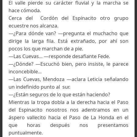
más adelante pasamos Los Hornitos, cruzam
jinetes de una caravana turística y nos relajamos
nuestro primer vivac. Cuesta trabajo abr
pequeños nichos para las bolsas de dormir y, c
sería norma, dormimos todos desparramado
cada uno por su lado. La humedad del piso y el 
próximo hacen que algunos pasemos un poco 
frío.
La mañana siguiente empieza mi propio ritual,
que tanta satisfacción me da, encender 
pequeño fuego con el rescoldo de la noche, po
la pava y momentos después despertar a m
compañeros con un mate.
Pasadas las nueve, se reinicia la marcha c
nutridos vadeos que en poco tiempo nos dejan
el algo deteriorado Refugio Soler. Por el nor