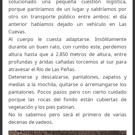
Siguen los vadeos. Lisandro moja los pantalones: el ro
de la tela y tanta caminata les dejarán dolorosas heri
en las piernas