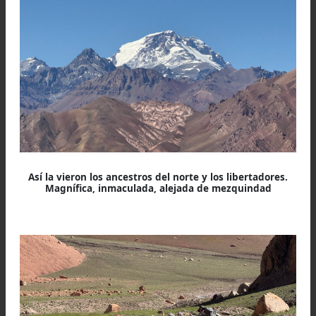
El grupo de jinetes con el que dialogan. Algunos de l
clientes están preocupados por la intensa jornada qu
les esperaba: traspasar el histórico Portezuelo del
Espinacito
La altitud alivia el calor, la vista impone en magni
lo que estamos intentando. El Aconcagua tan lej
y al sur…y nosotros, como en un monument
extravío insistimos con el rumbo oeste.
Es media tarde, pero estamos contentos, so
queda perder altura brutalmente y reencontrar
agua y la leña que permitan cocer el guiso 
lentejas que hoy nos toca.
Este vivac tiene a la vista una maravillosa v