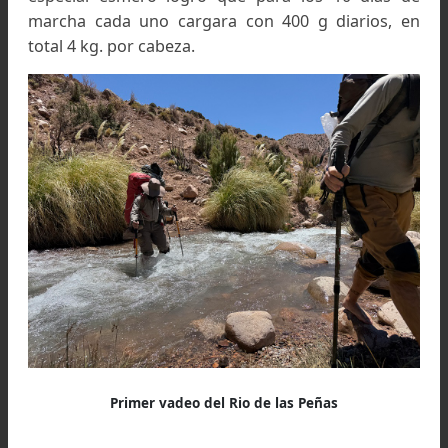
El juego de prescindir: la
decisión sobre viajar con
mochilas livianas
Queda definida la fecha de partida: el primer día
Febrero. No había que dejar pasar el vera
avanzado; se habría derretido buena parte de
acumulación de nieve invernal, preveíamos que 
portezuelos a traspasar, a 4.450 metros de altura
primero y 4.850 metros de altura el segund
estarían libres de nieves penitentes. Las corrien
de agua no estarían tan embravecidas y 
temperatura mas bien causaría problemas p
calor que por frío.
Si bien conocíamos solo la parte final del recorr
(Quebrada Benjamín Matienzo, Cajón del Gring