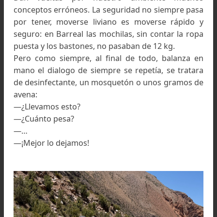
Primer vadeo del Rio de las Peñas
El equipo común también nos permitió ese jue
que tanto nos gusta, tener todo lo necesario p
en cantidad mínima. Dos tiendas muy ligera
pequeños calentadores, ollas y mate, un par 
garrafas. Un grampón por cabeza (o sea 2,5 pare
dos piolets con pala y una cuerda de 30
permitirían resolver muchas mas cuestion
“técnicas” que las que imaginan los especialist
Botiquín, elementos de reparaciones, panel sola
comunicador satelital. Dos kilos más por cabeza
Cada uno compuso su equipo individual, 