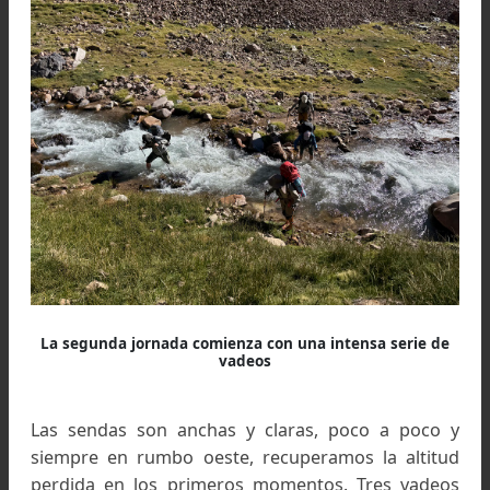
Lisandrito y Leti preparan la cena en el primer vivac
Inicio en el refugio Ski Club de
Barreal con numerosos cruces
de ríos
Un luminoso mediodía, nos dejan en la zona d
Refugio del Ski Club de Barreal. Antes había
solucionado una pequeña cuestión logístic
porque partiríamos de un lugar y saldríamos 
otro sin transporte público entre ambos: el 
anterior habíamos dejado un vehículo en L