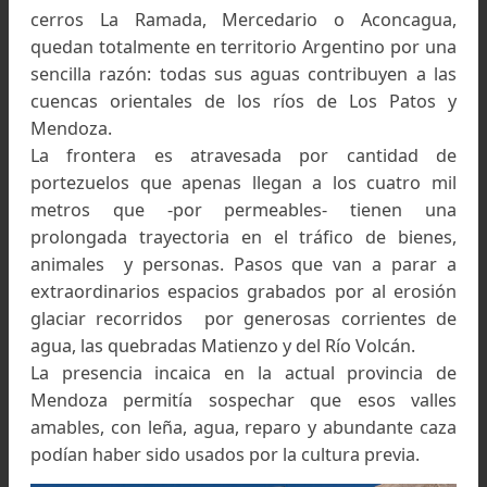
transcurre por el oeste de la Republica Argenti
desde la Puna hasta los Andes Patagónicos.
Pero probablemente era la primera vez que 
haría prescindiendo del apoyo de animales.
Marcharíamos paralelos al sector don
“acontecimientos excepcionales”, al decir 
Reichert, rompieron la normal coincidencia de al
cumbres y divisoria de aguas: Al sur de Las Cue
atravesar la cordillera no es sencillo, la divisoria
aguas este-oeste se superpone con grand
alturas, Vn. Tupungato, Nevados Polleras, Plom
Juncal. En cambio, al norte del Cristo Redentor,
cordillera cambia de carácter y la división polít
pasa por alturas que no llegan a los cincom
metros mientras enormes montañas como l
cerros La Ramada, Mercedario o Aconcagu
quedan totalmente en territorio Argentino por 