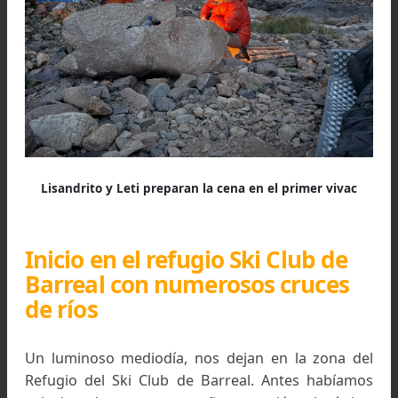
—¿Cuánto pesa?
—…
—¡Mejor lo dejamos!