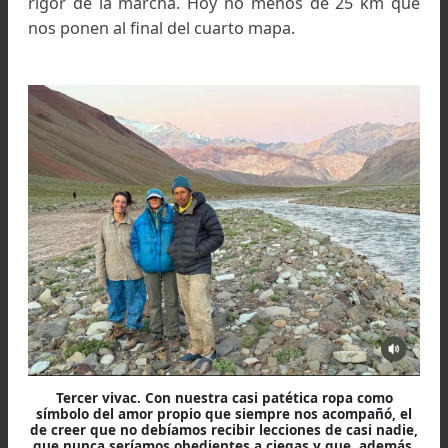
Tercer jornada, después de pasar el collado llamado
Puente de Tierra, recomienzan los vadeos
Retomamos el descenso hacia el valle superior 
Río de Los Patos. En una hora pasamos 
campamento de arrieros y subimos hasta el Pue
de Tierra donde por fin empezamos a ver 
inmenso valle casi partido al medio por u
extravagante colina alargada, roches moutone
evidencia del paso de un inmenso glaciar.
Antes de mediodía entramos al Valle de los Pato
apuntamos al Refugio Sardina a unos 5 kilómetr
En el vadeo de un río que viene del norte veo 
mis compañeros, cansados del trastorno q
acompaña cada vadeo, mojan su único calza