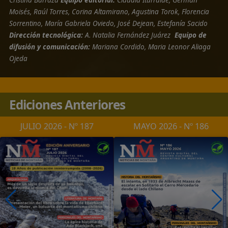
En un tiempo de grandes cambios sociales y tecnológico
creemos que la integración cultural se logra a través de
acciones compartidas, donde el educar, divulgar e
informar son las bases para construir la confianza,
condimento indispensable en lograr una conciencia soci
compartida.
TE INVITAMOS A SUMARTE A NUESTRA RED
Si tenés vocación de servicio y te gustaría poner en valo
nuestra cultura, te podes sumar a la Red del CCAM
participando como voluntario en las distintas áreas de
desarrollo de nuestro
Centro Cultural Argentino de
Montaña.
ADEMAS SI QUERÉS FORMARTE COMO MONTAÑISTA,
SEGUIR APRENDIENDO Y ENTRENANDO
Podes incorporarte a nuestra
Escuela de Entrenamient