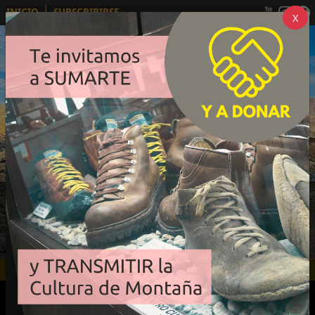
|
INICIO
SUBSCRIBIRSE
Comunidad de la red cultural de Montaña
La Revista del Centro Cultural
Argentino de Montaña
INDICE - FEBRERO - NRO. 171