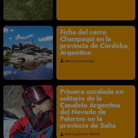
3.000 kilómetros en
honor a los tripulant
del desaparecido
submarino ARA San
Juan
Guillermo Tibaldi
Ficha del cerro
Champaqui en la
provincia de Córdob
Argentina
Marcelo Lisnovsky