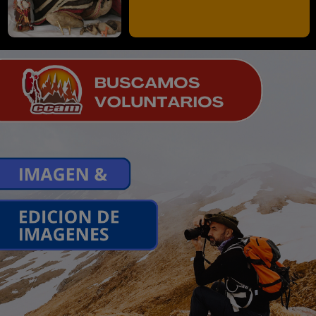
La historia de los
bustos de Perón y
Evita, colocados en
1954 en la cima del
cerro Aconcagua
Marcelo Scanu
El poder simbólico
religioso del "mullu",
Oro Rojo de los Inca
Christian Vitry, Montañista y Antrop