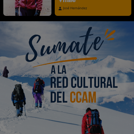
A los 88 años fue
homenajeado el
destacado andinista
mendocino Ulises Sil
Vitale
José Hernández