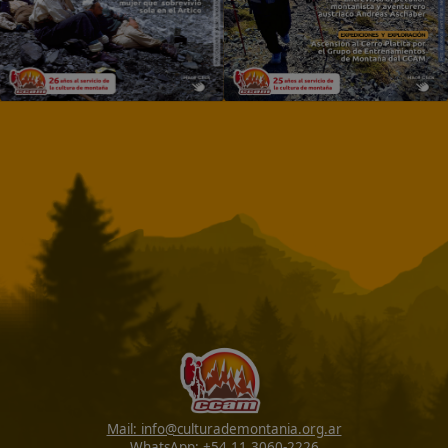
de Montaña.
TE ESPERAMOS !!!!
Comité de Redacción - Jefe Editor:
Alex G. Martin
Dirección:
Cristina Barraza
Equipo editorial:
Claudia Iturralde, German
Moisés, Raúl Torres, Corina Altamirano, Agustina Torok, Florenc
Sorrentino, María Gabriela Oviedo, José Dejean, Estefanía Sacid
Dirección tecnológica:
A. Natalia Fernández Juárez
Equipo d
difusión y comunicación:
Mariana Cordido, Maria Leonor Alia
Ojeda
Ediciones Anteriores
JULIO 2026 - Nº 187
MAYO 2026 - Nº 18