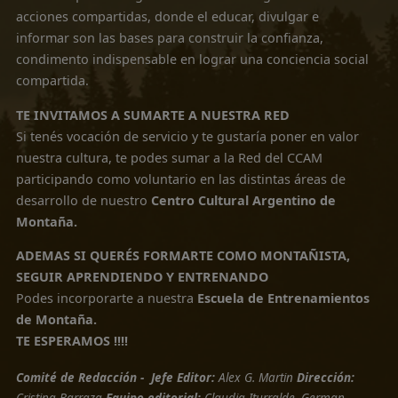
TRANSITANDO UNA CRISIS DEL MONTAÑISMO A NIV
MUNDIAL
Con las crisis vienen también las oportunidades de
renovación y transformación, hay en nuestra agenda
muchas actividades que empezarán a tomar vida a parti
de abril; talleres, entrevistas, exposiciones y muchas
sorpresas más!!
QUÉ ES LO VERDADERAMENTE VALIOSO
En un mundo donde se valora lo material y donde el ser
el parecer no se diferencian con claridad, se produce un
caos en el mundo visible e invisible…
Es importante evaluar desde lo que hacemos con la
humildad de adaptarnos en el camino del aprendizaje y 
poder mejorar y superar lo que el destino nos propong
QUÉ ES LA RED CULTURAL DEL CENTRO CULTURAL
ARGENTINO DE MONTAÑA