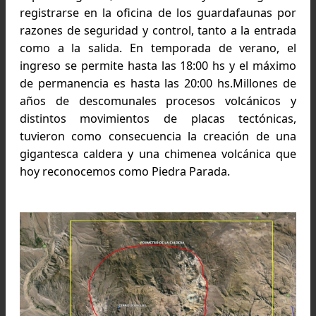
encuentra a 42 km de la localidad de Gualjaina
orillas del río Chubut, en la provincia homónima
140 km desde Esquel o a 200 desde el empalme 
la ruta nacional 25. Es importante aclarar que p
acceder desde Gualjaina al predio se llega por
ruta provincial 12 (que es de ripio) . El predio es
espacio agreste, sin servicios y es obligato
registrarse en la oficina de los guardafaunas 
razones de seguridad y control, tanto a la entr
como a la salida. En temporada de verano, 
ingreso se permite hasta las 18:00 hs y el máx
de permanencia es hasta las 20:00 hs.Millones
años de descomunales procesos volcánicos
distintos movimientos de placas tectónica
tuvieron como consecuencia la creación de u
gigantesca caldera y una chimenea volcánica 