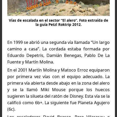
alcanzar su meta. Recién en 1993 Damián Bene
y Pablo De La Fuente alcanzaron la primera cum
y esa vía se llamó Sueño Lento. En 1996 
esquelense Martín Grech y el mendocino Dani
Pizarro lograron también hacer cumbre pero c
algunas variantes a la ruta original. Esta expedic
tuvo gran valor para el turismo y de la zona por
fue la primera vez que se fotografiaba el Caña
de la Buitrera.