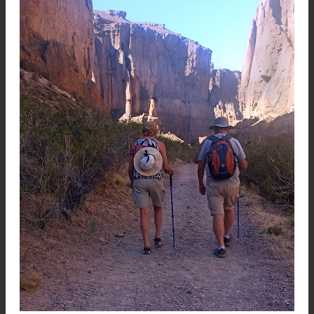
sugieren la silueta del ratón de Disney. Esta vía se
calificó como 6b+. La siguiente fue Planeta Aguj
(6c).
Los escaladores David Brasco, Pere Vilarasau
Ignacio García trazaron itinerarios de alta calida
sumaron nuevas rutas.
La escalada, actividad estrella
de Piedra Parada
El área de Piedra Parada y el Cañadón de 
Buitrera se puede recorrer a pie siguiendo l
senderos autoguiados con cartelería sobre la flo
la fauna y los nombres de las formaciones rocos