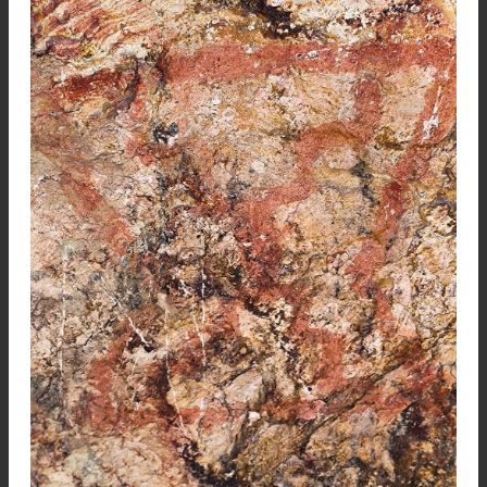
Escalando en vía Flecha Perdida, sector de la Calabera
mide unos cien metros de base por 260 metros de altu
En el año 2012 se realizó un evento mundi
llamado RocTrip organizado por la firma franc
Petzl que tuvo un gran potencial para la escala
Trajo 1550 escaladores y 24 periodist