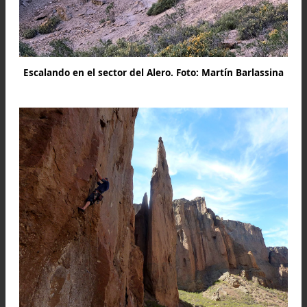
Sectores de escalada en el Cañadón de la Buitrera. Fo
extraída de la guía Petzl Roktrip 2012.
Lo importante es que hoy en día Piedra Para
resulta un lugar muy atractivo para l
escaladores, lo demuestra la llegada 
escaladores que vienen incluso de otros países.
estima que llegan entre 4000 y 5000 visitantes a
zona en la temporada estival.