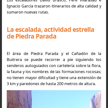
Vías de escalada en el sector “El alero”. Foto extraída 
la guía Petzl Roktrip 2012.
En 1999 se abrió una segunda vía llamada “Un la
camino a casa”. La cordada estaba formada p
Eduardo Depetris, Damián Benegas, Pablo De 
Fuente y Martín Molina.
En el 2001 Martín Molina y Matoco Erroz equipa
por primera vez vías con el equipo adecuado.
primera vía abierta desde abajo en la zona del al
y se la llamó Miki Mouse porque los huec