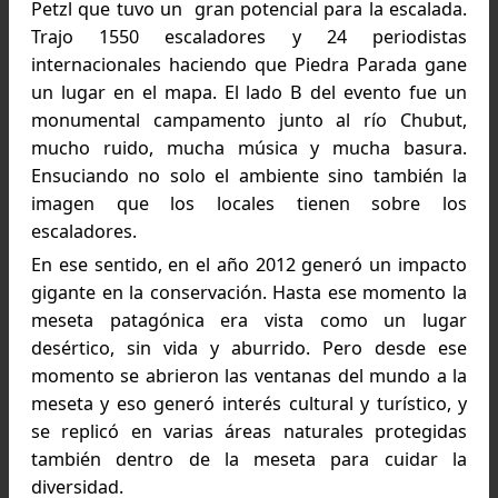
Al ser un día poco transitado pudimos encontrar un
especie poco vista: el hurón patagónico. Foto: Pablo
Gerez
Luego de una tarea intensa de investigación
recopilación de antecedentes, el 6 de diciembre
2006 se registró la ley que estableció a Pie
Parada como un Área Natural Protegida de 
provincia de Chubut para proteger este particu
ambiente volcánico, pero principalmente el r
Chubut. Se expropió básicamente para que no 