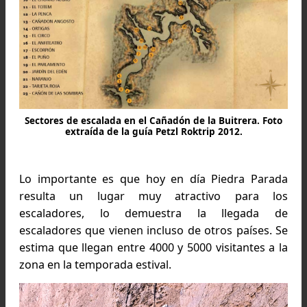
Escalando en roca en Piedra Parada
El debate sobre la cantidad de vías existentes
interminable. Según la aplicación “The Cra
existen 338 vías (los usuarios de esta app regist
las vías que han alcanzado, su dificultad, el est
que han seguido y algun
comentarios,
https://www.thecrag.com/es/escala
). Pero oficialmente son 221, la última vez que 
equipó fue en el 2012 en un proyecto conjun
entre la provincia de Chubut y Petzl. Cerca de 
vías fueron agregadas en un lapso de 3 seman
Del mismo modo, se desequiparon algunas ví
para proteger restos arqueológicos. L
escaladores que encontramos en nuestra visit