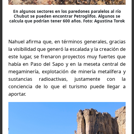
internacionales haciendo que Piedra Parada g
un lugar en el mapa. El lado B del evento fue
monumental campamento junto al río Chubu
mucho ruido, mucha música y mucha basur
Ensuciando no solo el ambiente sino también 
imagen que los locales tienen sobre l
escaladores.
En ese sentido, en el año 2012 generó un impa
gigante en la conservación. Hasta ese momento
meseta patagónica era vista como un lug
desértico, sin vida y aburrido. Pero desde e
momento se abrieron las ventanas del mundo a
meseta y eso generó interés cultural y turístico
se replicó en varias áreas naturales protegi
también dentro de la meseta para cuidar 
diversidad.