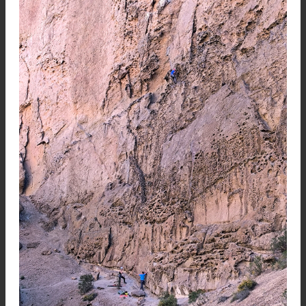
Piedra Parada comentaron sobre la falta 
mantenimiento de algunas vías, provocan
inseguridad en ciertas vías. La diferencia en 
números se debe a que la guía Petzl cuenta solo 
vías equipadas en 28 sectores del cañadón y 
cuenta las que pueden hacerse en estilo alpino.