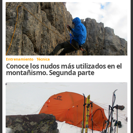
Montañista desde 1985, ha desempeñado tareas
las áreas de cultura, educación, entrenamien
dirección, organización, administración. Fundó
1996 la
Escuela de Entrenamientos de Monta
en el año 2000 el
Centro Cultural Argentino 
Montaña
, en el 2008 la
revista digital Noticias
Montaña
y en el 2010 la
Red Cultural del CC
todos emprendimientos que hoy siguen crecien
y madurando. Además es documentalist
fotógrafo, periodista y editor; e impulsor 
proyectos vinculados a la cultura de montaña en
Argentina.
Terapeuta desde el año 1992, Impulsor
desarrollador de la medicina natural y el trabajo 