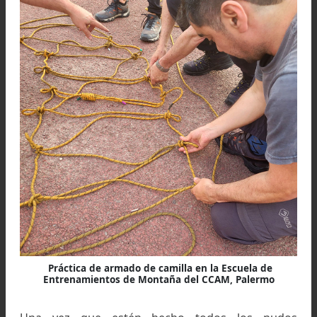
hacer el nudo ballestrinque (ver abajo) el c
estrangulara la curva de la soga hasta que l
hayamos anudado todas, vinculando de es
manera la base de la camilla con la periferia de
misma (fig. 2), esta maniobra pueden realizarla 
personas al mismo tiempo.
Figura 2: Armado de nudo ballestrinque vinculando l
base de la camilla