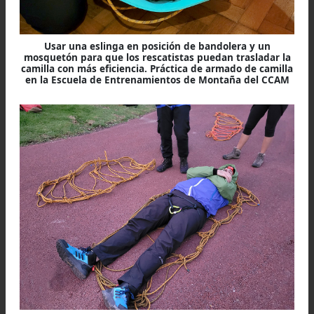
Figura 1: Nudo ballestrique con dos bucles
El accidentado y los rescatistas
Una vez hecha la camilla poner sobre la misma 
o dos aislantes y su bolsa de dormir, luego colo
al accidentado dentro o encima de la bolsa según
clima. Para llevarlo se necesitan 6 personas, 
adelante (una de ellas será el líder), dos en el me
y dos atrás. Si la distancia a recorrer es larga
ideal que cada 200 metros haya un relevo de ot
6 personas, También se podrá usar una eslinga (