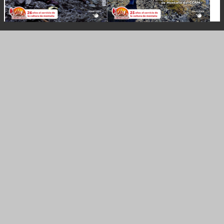
Entrenamiento
Conocé los secretos de cómo elegir,
armar y organizar una carpa de
montaña
Entrenamiento
Te enseñamos a cargar una mochila
pesada con equilibrio y seguridad
para disfrutar del camino