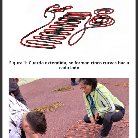
Cómo se arma la camilla
Desadujar la cuerda y extenderla sobre el suel
desde el medio (marcado, si es de escalada o de
el nudo pescador (ver abajo) si usamos d
cuerdas unidas de 20 metros) formar cinco cur
hacia cada lado, desde el medio de la cuerda (fig
Es importante que el largo y la anchura de 
camilla sea igual que la altura y la contextura 
accidentado.