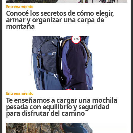
autoconocimiento personal, Auxiliar 
Kinesiología, Consejero emocional, Terapeuta
Medicina Tradicional China, Técnico en Tui 
(masaje Chino), Técnico en Acupuntura, Técnico
hipnoterapia, Masoterapeuta, Técnico 
Digitopuntura, Técnico en Reflexología, Técnico
Moxibustion, Técnico en Auricupuntura, Instruc
en Chi Kung, Instructor de Kung Fu, Practicante
Iaido, Meditación Zen.
Subir
| COMENTARIOS(0)
Comentar