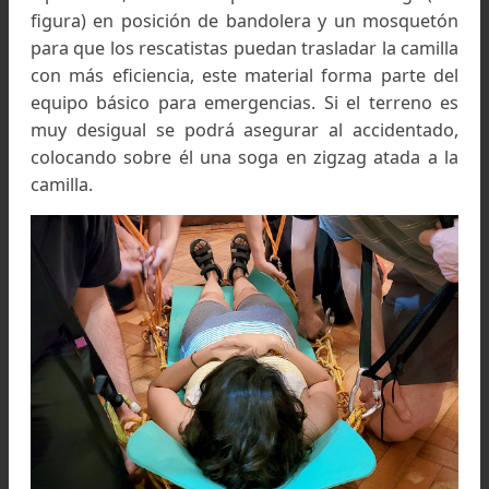
Nudo Ballestrinque:
Primero
(fig. 1)
se hacen d
bucles con la cuerda en el mismo sentido y lu
(fig. 2)
se los superponen para luego meter la s
y apretarla.