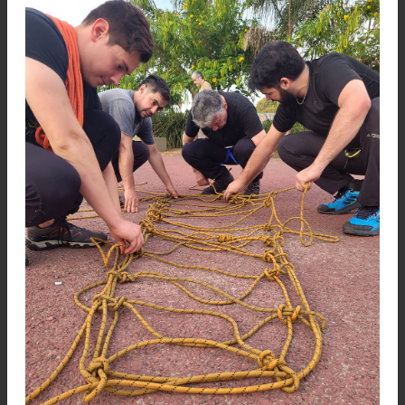
Práctica de armado de camilla en la Escuela de
Entrenamientos de Montaña del CCAM, Palermo
Una vez que estén hecho todos los nud
Ballestrinque con la cuerda restante comenza
insertar a través de cada lazo la cuerda alrede
de la camilla (fig. 3) al finalizar con cada cabo
cada lado hacer un pescador doble (ver abajo).