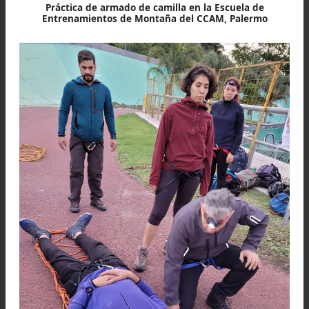
figura) en posición de bandolera y un mosque
para que los rescatistas puedan trasladar la cami
con más eficiencia, este material forma parte 
equipo básico para emergencias. Si el terreno
muy desigual se podrá asegurar al accidentad
colocando sobre él una soga en zigzag atada a
camilla.