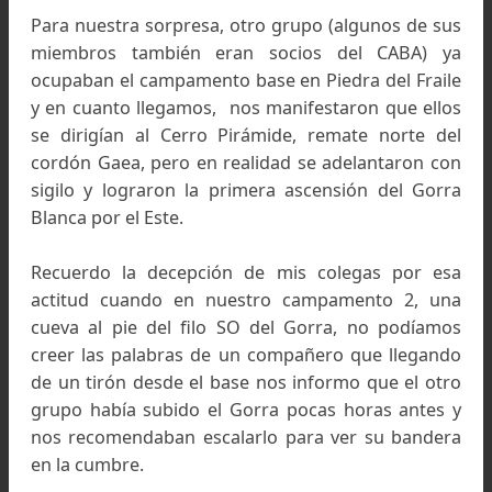
A la cumbre del Gorra Blanca subí en enero 
1964, en una expedición con mis alumnos 
matemáticas del secundario.
Pero me parece que la pregunta se refiere a que
“casi”
subí el Cerro Pier Giorgio. Eso fue en en
febrero de 1962 en que fui invitado por Fonrou
Peterek e Insua a participar de una expedici
oficial del CABA al aun invicto Pier Giorgio.
Fonrouge viajó a Francia para hacer el curso de
Ensa y Peterek tuvo un accidente de auto en la r
3 camino a la zona.
El jefe de la expedición fue Insua. Por casuali
me toco estar de primero arriba de la Cabeza
Toro - un paso clave de la ascensión por la pa