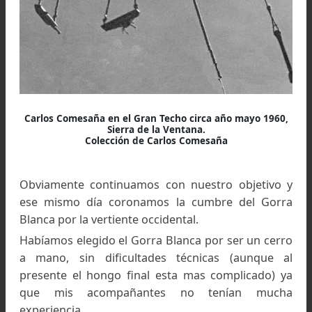
Respecto al Gorra Blanca, nuestra expedicion 
en enero de 1964 y pasamos por una lamentab
experiencia. Lleve conmigo a jóvenes socios 
CABA, que eran también, como puntualice ante
mis alumnos del curso de matemáticas del cole
secundario San Martin de Tours y también scouts
La expedición – oficial y públicamente organiz
por el CABA - contó con la ayuda de vari
entidades como por ejemplo Bagley y la Fuer
Aérea.
Para nuestra sorpresa, otro grupo (algunos de 
miembros también eran socios del CABA) 
ocupaban el campamento base en Piedra del Fra
y en cuanto llegamos, nos manifestaron que el
se dirigían al Cerro Pirámide, remate norte 