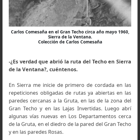
Comencé a conocer Sierra con un amigo húnga
de Bahía Blanca a los 17 años recorriendo 
cuatro días todos los filos del cordón de la Sie
de la Ventana hasta el pueblo de Torquins
Después, fui tres o cuatro veces más con el C
para escalar, entre mis 18 y 21 años.
También en esos tiempos, fui a Los Gigantes 
Córdoba dos veces. Abrí alguna ruta en el Mog
Norte y repetí el Diedro Grande y la Chimenea.