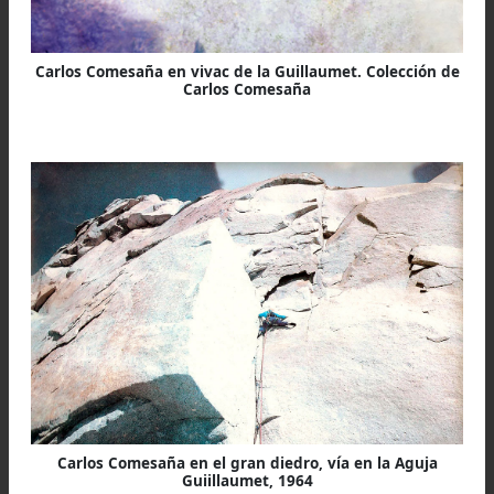
La decepción con el Gorra me llevó a procurar o
cerro virgen. Después de bajar al base, subí
solitaria el Eléctrico Oeste (el pico negro encima
Piedra del Fraile) pues desde esta cumbre que
ver la posibilidad de abrir una ruta a la Ag
Guillaumet, virgen todavía.
Pocos días después, con mis compañeros y tras
vivac en pared, logré completar el diedro cent
equipándolo en artificial, un paso clave de la ruta
Lamentablemente, el mal tiempo nos obligó
retirarnos y la cumbre quedó para otra ocasión.
-Háblenos de la 1era ascensión a la Agu
Guillaumet (fechas)