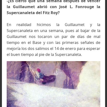
Carlos Comesaña en el Gran Techo circa año mayo 196
Sierra de la Ventana.
Colección de Carlos Comesaña
Obviamente continuamos con nuestro objetivo
ese mismo día coronamos la cumbre del Gor
Blanca por la vertiente occidental.
Habíamos elegido el Gorra Blanca por ser un ce
a mano, sin dificultades técnicas (aunque 
presente el hongo final esta mas complicado)
que mis acompañantes no tenían muc
experiencia.