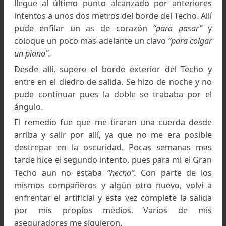
Carlos Comesaña en el Gran Techo circa año mayo 196
Sierra de la Ventana.
Colección de Carlos Comesaña
-¿Es verdad que abrió la ruta del Techo en Sie
de la Ventana?, cuéntenos.
En Sierra me inicie de primero de cordada en 
repeticiones obligadas de rutas ya abiertas en 
paredes cercanas a la Gruta, en las de la zona 
Gran Techo y en las Lajas Invertidas. Luego a
algunas vías nuevas en Los Departamentos cer
de la Gruta, en el diedro de la pared del Gran Te
y en las paredes Rosas.