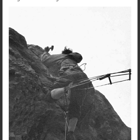
Después de lograr una primera en un techo me
en la zona de la Gruta me decidí a enfrentar lo 
era el mayor problema de la zona en aquella épo
el Gran Techo, y donde hasta las mayores estrel
del momento – entre ellos incluso Jose Lu
Fonrouge, no habían podido pasar.
Fue en dos fines de semanas largos en el otoño
1960 (si la memoria no me falla) que me metí
primero en el aquel artificial súper aéreo. 
aseguraron alternativamente (pues era m
cansador pasar horas asegurando), bi
encastrados en la fisura horizontal ancha al pie 
Techo, escaladores del CABA como Quintas, Rea
Apraiz, Capra y alguien más que no me acuer
bien.