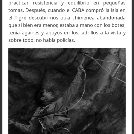
-¿Dónde practicaban?
Antes de hacerme socio, no sabía que la gente 
CABA se entrenaba en una chimenea de una vie
fábrica abandonada en Escobar y por nuest
cuenta, con amigos como Apráiz, Cardini, Herm
y los hermanos Landi entre otros, practicába
en las paredes de la Facultad de Arquitectura en
Avda. Las Heras, donde con frecuencia éram
perseguidos por la policía y donde abríamos ru
cortas tipo
“tocata y fuga”.
Después pasamos a un foso de una obra 
construcción con paredes de ladrillos a la vista
la Avda. Pueyrredón, cerca de Libertador.