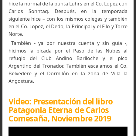
Córdoba y Bariloche y frecuentamos las monta
de la zona.
-¿A qué edad y con quién empezó a escalar?
En el verano de 1956 a los 16 años, con los scou
hice la normal de la punta Luhrs en el Co. Lopez 
Carlos Sonntag. Después, en la tempora
siguiente hice – con los mismos colegas y tamb
en el Co. Lopez, el Dedo, la Principal y el Filo y To
Norte.
También - ya por nuestra cuenta y sin guía 
hicimos la picada por el Paso de las Nubes 
refugio del Club Andino Bariloche y el pi
Argentino del Tronador. También escalamos el 
Belvedere y el Dormilón en la zona de Villa 
Angostura.