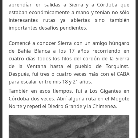
Carlos Comesaña en el Gran Techo circa año mayo 196
Sierra de la Ventana.
Colección de Carlos Comesaña
-¿Quiénes fueron sus primeros instructores?
El primero fue Carlos Sonntag, aunque no en 
curso propiamente dicho sino que con los scout
con el hicimos alguna ruta en el Co. Lopez.
Sonntag lo había visto antes por primera vez, - c
que fue en 1955 -, cuando subiendo al Refugio 
Co. Lopez, el estaba bajando por la picada, 
debajo del mallin, transportando en sus espal
un accidentado en la montaña. Fue Sonntag q