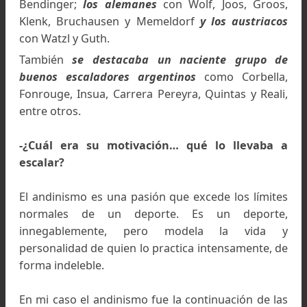
Andino Buenos Aires) que tenia un escritor
conjuntamente con la FASA ( Federación Argent
de Sky y Andinismo) en Buenos Aires, en 
Diagonal Norte.
En el club, en aquella época, había buen
escaladores. Entre los mejores estaban los 
origen extranjero agrupado principalmente p
nacionalidades.
Estaban
los polacos
Peterek, Dudzinsky, Patews
Blicharsky y Bucovinsky; entre
los franceses
destacaban Guthman, Pillet, Stegman, Boucher
Bendinger;
los alemanes
con Wolf, Joos, Groo
Klenk, Bruchausen y Memeldorf
y los austria
con Watzl y Guth.
También
se destacaba un naciente grupo 