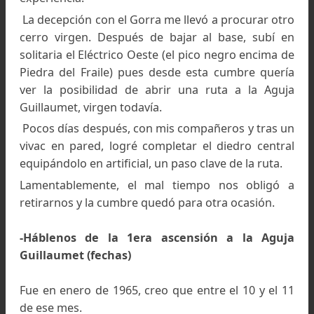
cordón Gaea, pero en realidad se adelantaron 
sigilo y lograron la primera ascensión del Go
Blanca por el Este.
Recuerdo la decepción de mis colegas por e
actitud cuando en nuestro campamento 2, u
cueva al pie del filo SO del Gorra, no podía
creer las palabras de un compañero que llega
de un tirón desde el base nos informo que el o
grupo había subido el Gorra pocas horas ante
nos recomendaban escalarlo para ver su bande
en la cumbre.