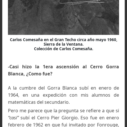
Fueron varias horas sobre estribos hasta q
llegue al último punto alcanzado por anterio
intentos a unos dos metros del borde del Techo. A
pude enfilar un as de corazón
“para pasar”
coloque un poco mas adelante un clavo
“para col
un piano”.
Desde allí, supere el borde exterior del Tech
entre en el diedro de salida. Se hizo de noche y
pude continuar pues la doble se trababa por 
ángulo.
El remedio fue que me tiraran una cuerda des
arriba y salir por allí, ya que no me era posi
destrepar en la oscuridad. Pocas semanas m
tarde hice el segundo intento, pues para mi el G
Techo aun no estaba
“hecho”.
Con parte de l