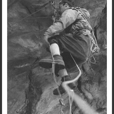
me entusiasmó pues haciéndole de ultimo 
cordada en la normal a la Luhrs, me felicitó por
desempeño.
Por otra parte, siempre fui autodidacta, nun
participé como alumno en un curso y apren
básicamente con mis compañeros de escalada.
-¿Salían a Córdoba y Sierra de la Ventan
Háblenos de esas salidas
En aquella época, las técnicas de escalada 
aprendían en salidas a Sierra y a Córdoba q
estaban económicamente a mano y tenían no só
interesantes rutas ya abiertas sino tambi
importantes desafíos pendientes.