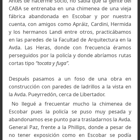
- ¿Cuáles fueron sus primeras experiencias?
En párrafos anteriores comenté mis comienz
pero diré que lo que más me impulso hacia 
andinismo fue la visita que hice al Cerro Fitz Ro
los 18 años.
Con algunos colegas del grupo scout viajamos
dedo hasta el Río de las Vueltas para contemplar
cerca las maravillosas cimas del Fitz y del Torre. Al
nos comentaron que - en esos momentos – d
expediciones italianas estaban intentando el Ce
Torre.
Eran las de Bonatti y Maestri en sus primer
intentos de 1958. Nunca olvidare la emoción de 
esas montañas y el fuerte deseo de enfrentarlas
el futuro.