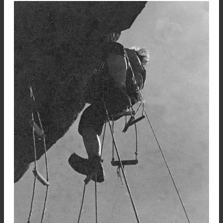
este - y equipar buena parte del cuerno izquierd
la chimenea que lleva a las placas de hielo y
mixto de la salida al filo cumbrero.
Abajo del ultimo punto alcanzado deje al repar
pues pensaba volver inmediatamente en cuanto
tiempo mejorara – una mochila con muc
material de escalada.
Como pasa en Patagonia a menudo, el tiempo 
mejoró y debimos regresar a casa. En realidad 
“casi”
no es verdad pues faltaban unos 150 met
de alta dificultad para completar la ascensión.
Al año siguiente otra expedicion del CABA compl
la difícil etapa pendiente y logró la primera del P
Giorgio.