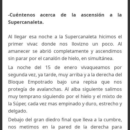
Fue en enero de 1965, creo que entre el 10 y el
de ese mes.
Con Fonrouge veníamos de escalar muy fuer
durante 1964 (atacamos en alpina el Diedro E
del Fitz, el pilastro oeste de la Torre del Catedra
completamos la conquista de cinco cumbr
vírgenes en la cordillera Huayhuash, en Peru). 
la cabeza en la Supercanaleta del Fitz decidi
empezar con la Guillaumet.
Saliendo en la tarde del 10 de enero de Piedra 
Fraile vivaqueamos en la vía en una repisa al pie 
diedro central que ya tenia equipado el a
anterior y temprano al otro día llegamos al pu
máximo alcanzado. Continuando por divers
largos de dificultad por fisuras y chimeneas 
expuestas hasta el nevé final e hicimos cumbre