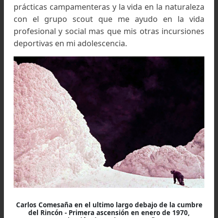
buenos escaladores argentinos
como Corbell
Fonrouge, Insua, Carrera Pereyra, Quintas y Rea
entre otros.
-¿Cuál era su motivación… qué lo llevaba
escalar?
El andinismo es una pasión que excede los lími
normales de un deporte. Es un deport
innegablemente, pero modela la vida
personalidad de quien lo practica intensamente,
forma indeleble.
En mi caso el andinismo fue la continuación de 
prácticas campamenteras y la vida en la natural
con el grupo scout que me ayudo en la vi