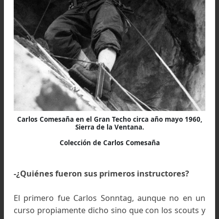
No llegué a frecuentar mucho la chimenea 
Escobar pues la policía se puso muy pesada
abandonamos ese punto para trasladarnos la Av
General Paz, frente a la Phillips, donde a pesar
no tener exposición como en Escobar se pod
practicar resistencia y equilibrio en pequeñ
tomas. Después, cuando el CABA compró la isla
el Tigre descubrimos otra chimenea abandona
que si bien era menor, estaba a mano con los bot
tenía agarres y apoyos en los ladrillos a la vist
sobre todo, no había policías.