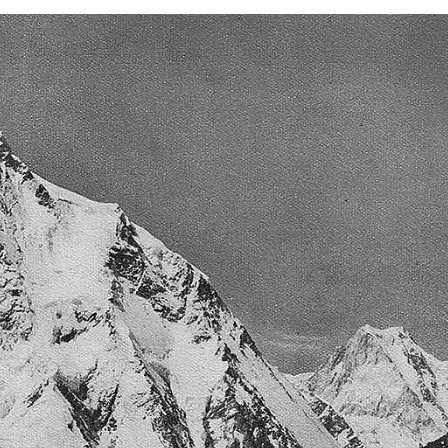
n elegido bien; la única arista practicable era la 
 el año anterior y, por otra parte, el equipo de 
ensiblemente: antes de que empezara el ataque a 
 el campamento base y tuvo que renunciar a prestar
largándose lentamente, pero cuando el campamento I
adenó una tempestad que bloqueó a los ascensionista
o se pudo instalar el campamento V hasta el 29 de jun