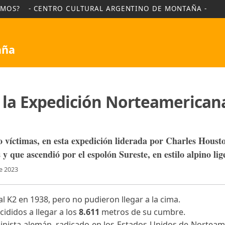
NES SOMOS?
- CENTRO CULTURAL ARGENTINO DE MO
Montaña
ia de la Expedición Norteam
uatro víctimas, en esta expedición liderada por Ch
nses y que ascendió por el espolón Sureste, en estil
ptiembre 2023
ento al K2 en 1938, pero no pudieron llegar a la cima