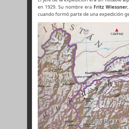
En el año
1939
, volvieron a la monta
El jefe de la expedición era un not
en 1929. Su nombre era
Fritz Wie
cuando formó parte de una expedic