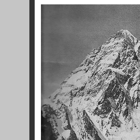
expedicionarios de entonces había
decidió atacarla de nuevo.
El clima era menos favorable que
contratiempos que lo redujeron s
Abruzzos, Cranmer cayó enfermo en
a la expedición.
La línea de los campamentos fue a
el 22 de junio de 1939, se desenc
durante seis días y seis noches, y n