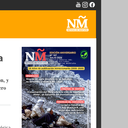
NTAÑA -
ericana
arles Houston, y
o alpino ligero
.