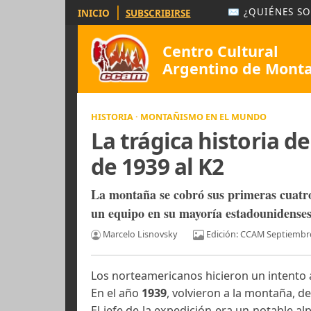
|
✉ ¿QUIÉ
INICIO
SUBSCRIBIRSE
Centro Cultural
Argentino de 
HISTORIA · MONTAÑISMO EN EL MUNDO
La trágica histor
de 1939 al K2
La montaña se cobró sus primeras c
un equipo en su mayoría estadounide
Marcelo Lisnovsky
Edición: CCAM Se
Los norteamericanos hicieron un int