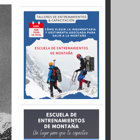
de
Abruzzos
y se
escaladores tuvo
la arista de los
 ningún servicio
Actividades · Viajes y expediciones
V fue alcanzado,
El Kangchenjunga, la
s en sus tiendas
tercera cumbre del
io de 1939.
Himalaya