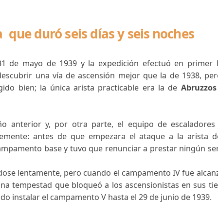
rte del K2, Cordillera del Karakorum, Pakistán
iva que duró seis días y seis no
o el 31 de mayo de 1939 y la expedición efectuó 
ntar descubrir una vía de ascensión mejor que la d