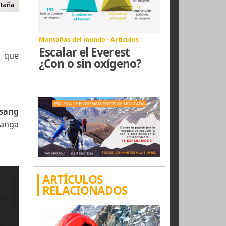
Montañas del mundo · Artículos
Escalar el Everest
dley Wolfe
, que
¿Con o sin oxígeno?
urrance.
dados por
Pasang
terano del Nanga