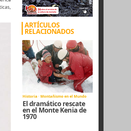
e.
s de Norteamérica
ntañas asiáticas,
932
.
ARTÍCULOS
RELACIONADOS
Historia · Montañismo en el Mundo
El dramático rescate