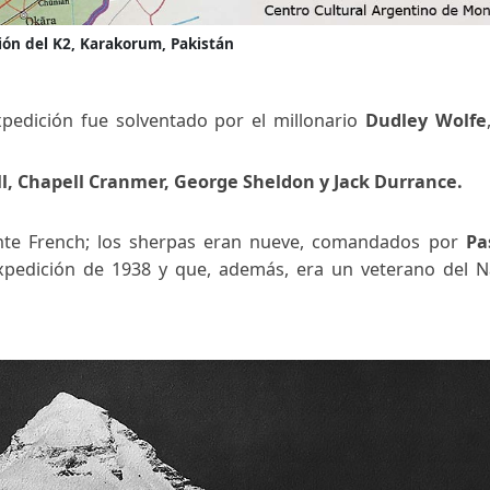
Ubicación del K2, Karakorum, Pakistán
e la expedición fue solventado por el millonario
Du
omwell, Chapell Cranmer, George Sheldon y Jack D
el teniente French; los sherpas eran nueve, coman
n la expedición de 1938 y que, además, era un ve