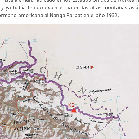
ña, decididos a llegar a los
8.611
metros de su cumbr
able alpinista alemán, radicado en los Estados Unido
ssner
, y ya había tenido experiencia en las altas mo
ión germano-americana al Nanga Parbat en el año 1