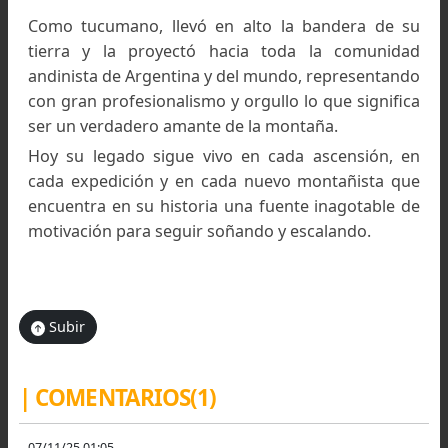
Glaciar de los Polacos a 6200 metros de altura
Con esta gran hazaña, Alfredo siguió suman
experiencia y volviendo a las alturas, conquista
una vez más el Chañi (en Jujuy) en 1985
nuevamente el Condoriri (en Bolivia).
A mediados/ finales de 1985 partió hacia Alemani
volvería a suelo argentino en 1989, donde partic
en expediciones con su hermano y amigos en 
Ojo del Salado
( 6.893 metros de altura).
Él no logra hacer cumbre y se vuelve con un jo
Jorge Javier Jiménez.
Estuvo por dos años más en Argentina hasta q
se fue a Nueva Zelanda por cinco años más.