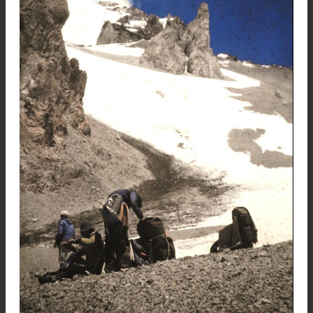
El logro de la cumbre
Portearon todo desde Puntas de Vacas, un pun
de inicio a 2.800 metros sobre el nivel del mar. E
no era la primera vez que lo intentaban: antes
habían realizado un intento de ascenso, pero 
frenó una nevada a los 5.600 metros de altura. En
intento de 1984 iban con mejores expectativa
Después de una gran caminata y el inicio de 
escalada, lograron hacer cumbre ya casi al caer
noche.
La oscuridad los atrapó, pero la noche esta
bastante clara, y descendieron hasta los 6.3
metros de altura por la ruta normal, tomando 
diagonal hasta llegar a su campamento.
Los que conquistaron esa noche de 1984 la cum