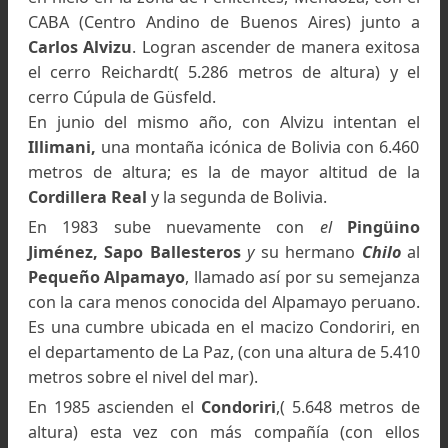
el Nevado del Chañi, en la provincia de Jujuy y
5.930 metros de altura)por la ruta de Leó
encarando el gran Abra a mano derecha de 
imponente
Pared Sur del Chañi.
Finalizando los años 70, la historia de Alfredo G
se llenaría de más experiencia, más ascensio
tanto técnicas como físicas y con muchas m
alturas.
Bolivia, altura y gloria
En 1981 realiza nuevamente un curso de escal
en hielo en la zona de Penitentes, Mendoza, con
CABA (Centro Andino de Buenos Aires) junto