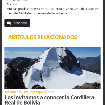
Integrantes de la expedición de Ojos del Salado 199
(Ricardo “
El Chilo”
Grau, Diego Rieznik, José María “
Pingüino
”
Jiménez, Alfredo Grau y Javier Jiménez)