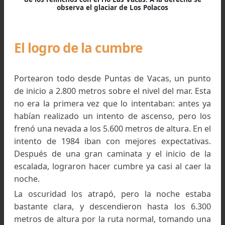
Juan Manuel “Sapo” Ballesteros en la cueva de Hielo.