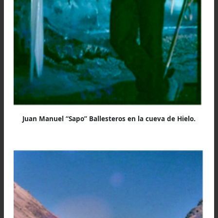
Campamento Base en Plaza Argentina. 2º día de march
2º campamento. De derecha a izquierda (Alfredo Grau
Ricardo “
El Chilo”
Grau, Juan Manuel “Sapo” Ballesteros, Mario
Battich, Claudia Arcuri, Juan Carlos Alvizu y José Marí
“
Pingüino
” Jimenez)