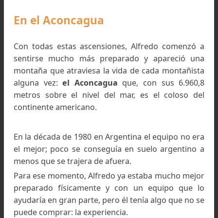
estaban
El P
ingüino Jiménez
y
Mario Batich)
.
El Pequeño Alpamayo de 5.410 metros sobre el nivel d
mar, cumbre ubicada en el macizo Condoriri, en el
departamento de La Paz, Bolivia.