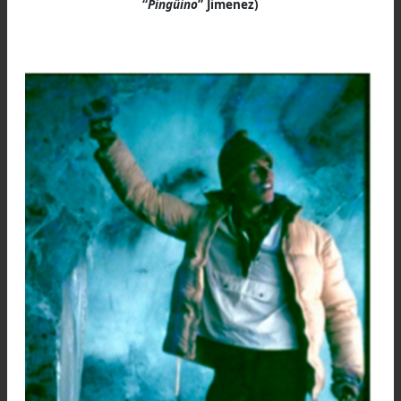
una de las más clásicas y reconocidas d
andinismo, valorada tanto por su desafío técn
como por la belleza de sus paisajes. Des
entonces, ha sido escenario de numeros
ascensiones, incluidas algunas en inviern
consolidando su prestigio histórico y deportivo).