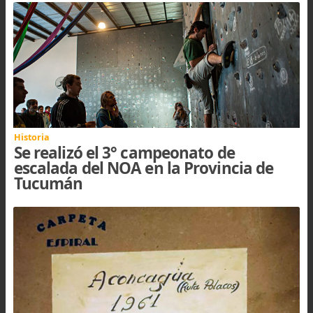
Glauco
:
Muchas gracias por esta nota. Recuerdo al Chilo Grau del curso
hielo del CABA de comienzos de los ochenta
Comentar
| ARTÍCULOS RELACIONADOS
Actividades · Viajes y expediciones