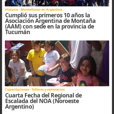
tierra y la proyectó hacia toda la comunid
andinista de Argentina y del mundo, representa
con gran profesionalismo y orgullo lo que signif
ser un verdadero amante de la montaña.
Hoy su legado sigue vivo en cada ascensión, 
cada expedición y en cada nuevo montañista q
encuentra en su historia una fuente inagotable
motivación para seguir soñando y escalando.
Subir
| COMENTARIOS(1)
07/11/25 01:05