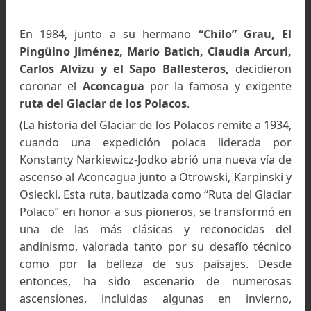
En el Aconcagua
Con todas estas ascensiones, Alfredo comenzó
sentirse mucho más preparado y apareció u
montaña que atraviesa la vida de cada montañi
alguna vez:
el Aconcagua
que, con sus 6.960
metros sobre el nivel del mar, es el coloso 
continente americano.
En la década de 1980 en Argentina el equipo no 
el mejor; poco se conseguía en suelo argentin
menos que se trajera de afuera.