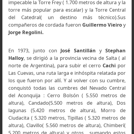
Un viaje a la ciudad de Bariloche en 1970 marca
el inicio de la escalada tanto en roca como en hi
en la vida de Alfredo. A los 14 años su padre
envió en tren para que asistiera a un curso práct
que dictaba el
CABA (Centro Andino de Buenos Aire
En este, la escalada tomó parte de su corazó
enseñándole la belleza de hacer una varian
diferente en la montaña.
Ya en Bariloche logra ascender de mane
impecable la Torre Frey ( 1.700 metros de altura y
torre más popular para escalar) y la Torre Cent
del Catedral( un destino más técnico).S
compañeros de cordada fueron
Guillermo
Vieir
Jorge Regolini.