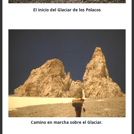
del Aconcagua por la ruta de los Polacos fuer
Carlos Alvizu,
Alfredo Grau, Ricardo “Chilo” G
y Mario Batich.
Los demás integrantes, Claud
Arcuri, Sapo Ballesteros y el Pingüino Jiménez,
quedaron en el campamento esperando a s
compañeros.
(Un dato curioso: el famoso Pingüino, un gr
montañista y escalador, no fue al ataque a 
cumbre, ya que por el frío no podía ponerse 
botines).