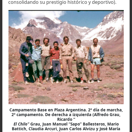
Para ese momento, Alfredo ya estaba mucho me
preparado físicamente y con un equipo que 
ayudaría en gran parte, pero él tenía algo que no
puede comprar: la experiencia.
En 1984, junto a su hermano
“Chilo” Grau,
Pingüino Jiménez, Mario Batich, Claudia Arcu
Carlos Alvizu y el Sapo Ballesteros,
decidier
coronar el
Aconcagua
por la famosa y exigen
ruta del Glaciar de los Polacos
.
(La historia del Glaciar de los Polacos remite a 19
cuando una expedición polaca liderada p
Konstanty Narkiewicz-Jodko abrió una nueva vía
ascenso al Aconcagua junto a Otrowski, Karpinsk
Osiecki. Esta ruta, bautizada como “Ruta del Glac
Polaco” en honor a sus pioneros, se transformó