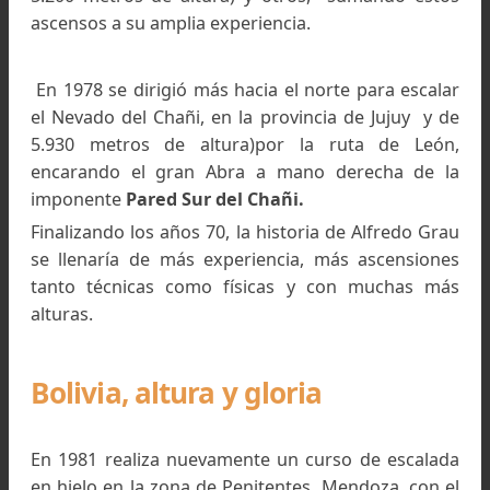
En 1973, junto con
José Santillán
y
Steph
Halloy
, se dirigió a la provincia vecina de Salta (
norte de Argentina), para subir el cerro
Cachi
p
Las Cuevas, una ruta larga e inhóspita relatada 
los que fueron por allí. Y al volver con su cumb
conquistó todas las cumbres del Nevado Centr
del Aconquija : Cerro Bolsón ( 5.550 metros 
altura), Candado(5.500 metros de altura), D
lagunas (5.420 metros de altura), Morro 
Ciudacita ( 5.320 metros, Tipillas ( 5.320 metros
altura), Clavillo( 5.560 metros de altura), Chimbe
5.200 metros de altura) y otros, sumando est
ascensos a su amplia experiencia.
En 1978 se dirigió más hacia el norte para esca