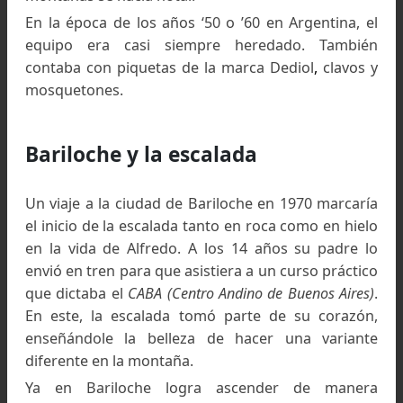
cuando con su padre conquistó el
Ñuñor
Grande
, de 3.320 metros de altura y enclavado
la Cumbres de Tafí, al sur de Tafí del Valle y a 
once entró al
Circo del Cochuna
en los
Nevad
del Aconquija,
en la provincia de Tucumán.
Su primer par de botines fue heredado de 
madre, a los doce años, de la marca italia
Marasco y Speziale, con los cuales su paso en 
montañas se hacía notar.
En la época de los años ‘50 o ’60 en Argentina,
equipo era casi siempre heredado. Tambi
contaba con piquetas de la marca Dediol
,
clavo
mosquetones.
Bariloche y la escalada