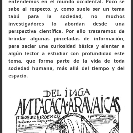
decir que en tiempos precolombinos no exist
el dinero como tal, pero esa es ot
problemática que no trataremos aqu
pensamos que los cronistas al hablar 
prostitución, se habrán referido más a la fo
de vida
“promiscua”
o
“liberal”
de algun
personas, que a la prostitución como 
entendemos en el mundo occidental. Poco 
sabe al respecto, y, como suele ser un te
tabú para la sociedad, no much
investigadores lo abordan desde u
perspectiva científica. Por ello trataremos 
brindar algunas pinceladas de informació
para saciar una curiosidad básica y alentar
algún lector a estudiar con profundidad es
tema, que forma parte de la vida de to