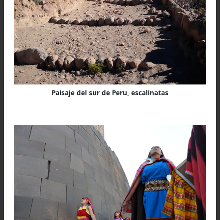
Comentarios Reales del año 1609 nos ilustra 
respecto diciendo que
“Los hombres las trata
con grandísimo menosprecio. Las mujeres 
hablaban con ellas, so pena de haber el mis
nombre y ser trasquiladas en público, y dadas 
infames, y ser repudiadas de los maridos si e
casadas. No las llamaban por su nombre prop
sino pampayruna, que es ramera”
. (Garcil
1968, IV, XIC).