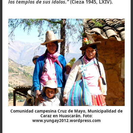
práctica sodomita no era habitual, al respec
comenta:
“Verdad es que generalmente entre l
serranos y yungas ha el demonio este vicio deb
de especie de santidad, y es que cada templo
adoratorio principal tiene un hombre o dos o m
según es el ídolo, los cuales andan vestidos c
mujeres desde el tiempo que eran niños,
hablaban como tales, y en su manera, traje y t
lo demás remedaban a las mujeres. Como ésto
casi como por vía de santidad y religión, tienen 
fiestas y días principales su ayuntamiento car
y torpe, especialmente los señores y principal
Esto sé porque he castigado a dos: [...]. ..a 
cuales hablándoles yo sobre esta maldad q
cometían, y agravándoles la fealdad del peca
me respondieron que ellos o tenían culpa, por