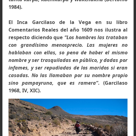
en unas chozas precarias, las que tení
prohibido el ingreso a los pueblos; las llama
Pampayruna. El vocablo aparentemen
significa tanto la morada como el oficio: pam
es plaza o campo llano, y runa, persona, ya 
hombre o mujer (González [1608] 1952). Plaz
como lugar público, estaría significando q
está dispuesta (la mujer) a recibir a cuant
quieren ir a ella (Ellefsen 1989). Existen ot
vocablos aymaras que dan prueba que 
prostitución estaba lejos de ser desconoci
tales como kallanichi, anistokama, wakall
tanta karpa, kachikarpa y wakchakña (Berton
1984).
El Inca Garcilaso de la Vega en su lib