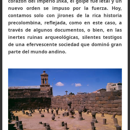
Celebración en la comunidad de Tanta, personificación
Los Ingas. Reserva Paisajística Nor Yauyos-Cochas.
Foto: Guido Sánchez Santur, www.nuestramirada.or
Los documentos de los cronistas siempre deb
ser tomados con reserva, debido a que est
escritos bajo un halo moralizante e idealist
tanto a favor de los inkas como de la corona o
iglesia. Por ejemplo, Antonio de Herrera
Tordesillas, en su libro
“Historia general de 
hechos de los castellanos en las islas, y Tier
Firme de el mar Océano”
de 1601-15, en 
catálogo de las penas judiciales inkaicas, 
comenta nada respecto a que las prostitut
fuesen castigadas. Menciona en cambio al