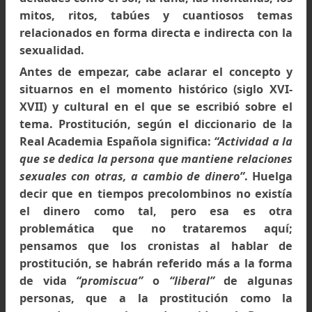
sodomía; las licencias permitidas y reprimid
los castigos relacionados con las transgresio
sexuales; el travestismo; la violación; el inces
los motivos sexuales plasmados en el ar
rupestre o en vasijas; la sexualidad de l
deidades como el sol, la luna, las montañas; 
mitos, ritos, tabúes y cuantiosos tem
relacionados en forma directa e indirecta con
sexualidad.
Antes de empezar, cabe aclarar el concepto
situarnos en el momento histórico (siglo XV
XVII) y cultural en el que se escribió sobre
tema. Prostitución, según el diccionario de 
Real Academia Española significa:
“Actividad a
que se dedica la persona que mantiene relacio
sexuales con otras, a cambio de dinero”
. Huel