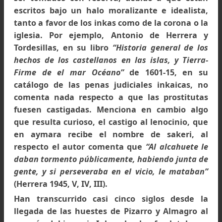
Comunidad campesina Cruz de Mayo, Municipalidad 
Caraz en Huascarán. Foto:
www.yungay2012.wordpress.com