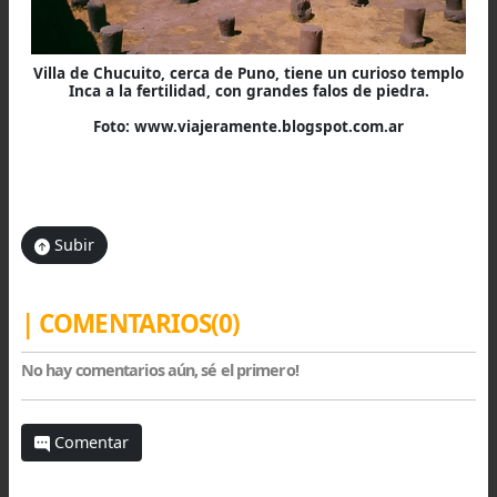
que resulta curioso, el castigo al lenocinio, 
en aymara recibe el nombre de sakeri, 
respecto el autor comenta que
“Al alcahuete
daban tormento públicamente, habiendo junta 
gente, y si perseveraba en el vicio, le matab
(Herrera 1945, V, IV, III).
Han transcurrido casi cinco siglos desde 
llegada de las huestes de Pizarro y Almagro 
corazón del imperio Inka, el golpe fue letal y
nuevo orden se impuso por la fuerza. Ho
contamos solo con jirones de la rica histor
precolombina, reflejada, como en este caso,
través de algunos documentos, o bien, en l
inertes ruinas arqueológicas, silentes testi
de una efervescente sociedad que dominó gr
parte del mundo andino.