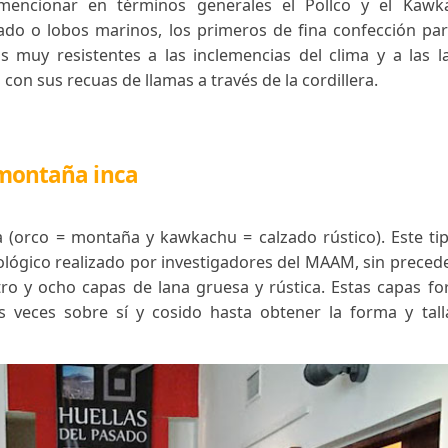
 suela de cuero o fibra vegetal de donde salen tres 
edo gordo y el siguiente. En estos amarres se sujeta
al que fijan el pie a la suela.
ca o Shukuy, Chápito, y Llanke son variedades de 
 correas (de lana, fibra vegetal o cuero) cruzan el
 que fijan el talón.
eden mencionar en términos generales el Pollco
, venado o lobos marinos, los primeros de fina con
gundos muy resistentes a las inclemencias del clim
eros con sus recuas de llamas a través de la cordille
 de montaña inca