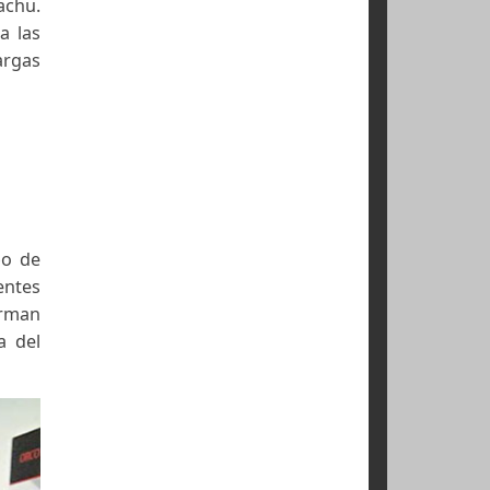
amarres, dos para
n los cordeles de
un mismo tipo de
 empeine desde la
 y el Kawkachu.
fección para las
a y a las largas
ra.