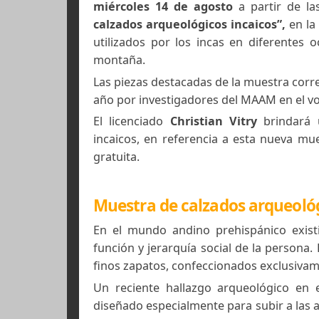
- 14/08/2013 -
- Por Christian Vitry -
Fotos:
Christian vitry
En el mes de la Pachamama el
Mu
miércoles 14 de agosto
a partir 
calzados arqueológicos incaicos”,
utilizados por los incas en difere
montaña.
Las piezas destacadas de la muestr
año por investigadores del MAAM en e
El licenciado
Christian Vitry
brin
incaicos, en referencia a esta nuev
gratuita.