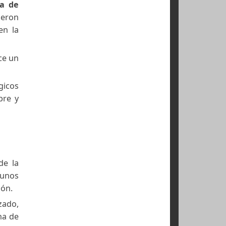
re al público,
el
ado. Muestra de
zados que fueron
 rituales y en la
realizado hace un
s arqueológicos
ntrada es libre y