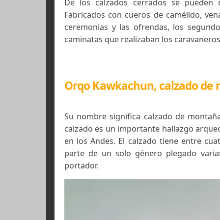
La ojota (usuta o ushuta) tiene una
el talón y uno que pasa entre el d
lana, cintas de cuero o de fibra veget
Los calzados conocidos como Abar
calzado con cuatro amarres y cuyas
parte anterior, hasta los dos amarres
De los calzados cerrados se pu
Fabricados con cueros de camélido
ceremonias y las ofrendas, los se
caminatas que realizaban los caravan
Orqo Kawkachun, calzado