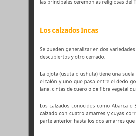
Muestra de calzados arque
En el mundo andino prehispánico 
función y jerarquía social de la pe
finos zapatos, confeccionados excl
Un reciente hallazgo arqueológic
diseñado especialmente para subir 
las principales ceremonias religios
Los calzados Incas
Se pueden generalizar en dos varie
descubiertos y otro cerrado.