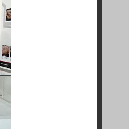
o). Este tipo de
 sin precedentes
tas capas forman
orma y talla del