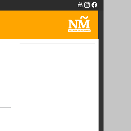
NTAÑA -
n el
ía de Alta