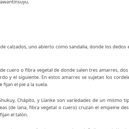
ológicos incaicos
existieron muchos tipos de calzados. La variedad
rsona. Los niños incas ofrendados en el volcán Llullai
usivamente por artesanos especializados para la impo
o en el volcán Llullaillaco nos muestra un nuevo 
a las altas montañas, donde los incas realizaban la 
as del Tawantinsuyu.
dades de calzados, uno abierto como sandalia, donde