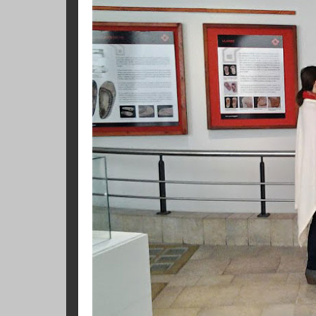
Su nombre significa calzado de mo
calzado es un importante hallazgo 
en los Andes. El calzado tiene ent
parte de un solo género plegado 
portador.