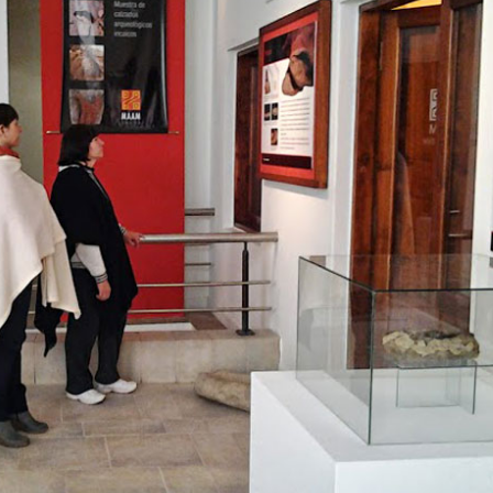
ntaña (orco = montaña y kawkachu = calzado rústic
arqueológico realizado por investigadores del MAAM,
re cuatro y ocho capas de lana gruesa y rústica. Es
varias veces sobre sí y cosido hasta obtener la f