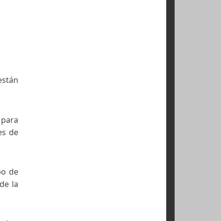
 dependía de la
llaco calzan unos
rtante ocasión.
tipo de calzado,
Capacocha, una de
 los dedos están