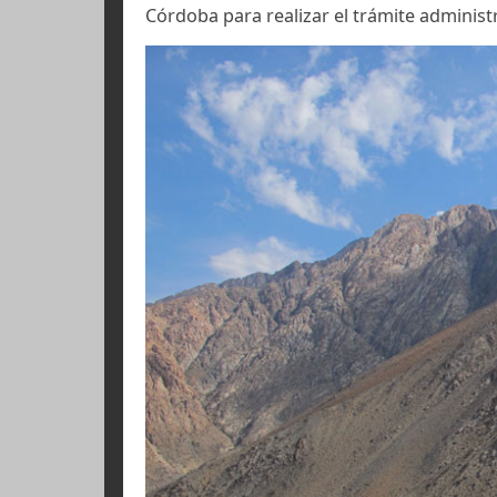
Al personal del GOPE de Carabine
mineros del cuerpo de Bomberos de 
voluntarios de la Brigada de Emer
partir de hoy 26 de enero.
Cristián Roldán, hermano de Marco, 
Córdoba para realizar el trámite ad