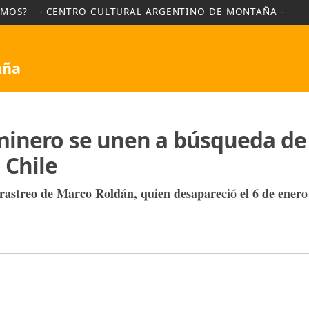
NES SOMOS?
- CENTRO CULTURAL ARGENTINO DE MO
Montaña
te minero se unen a búsqu
 en Chile
res de rastreo de Marco Roldán, quien desapareció e