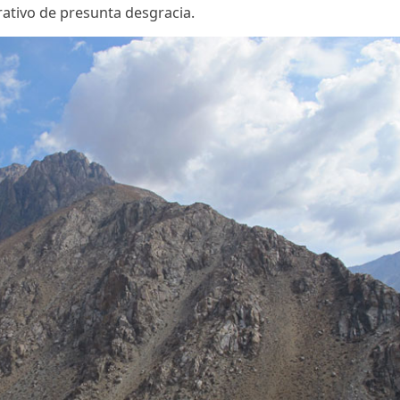
ros, familiares y amigos, hoy se sumará un equip
La Serena, además del equipo de Rescatistas Volunta
gencia YTCRT de Argentina, los que comenzarían a a
llegó a Chile junto a sus padres tras conocer la notic
ministrativo de presunta desgracia.