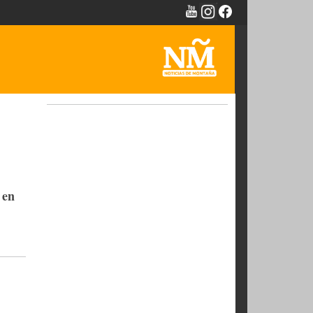
NTAÑA -
eda de
l 6 de enero en