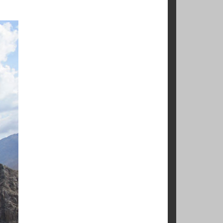
o de rescatistas
rios Chile y seis
rribar a Chile a
ia, pero volvió a