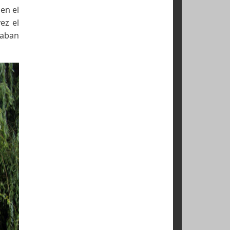
 Cochiguas, en el
por última vez el
 le acompañaban