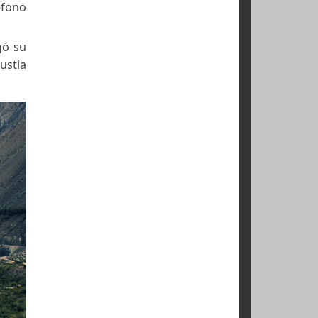
arle un teléfono
ue le entregó su
o. Es una angustia
 peor”.