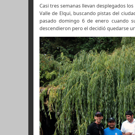
- 26/01/2013 -
- por C. Riffo y P. Pérez -
Casi tres semanas llevan desplegad
Valle de Elqui, buscando pistas de
pasado domingo 6 de enero cuan
descendieron pero el decidió qued