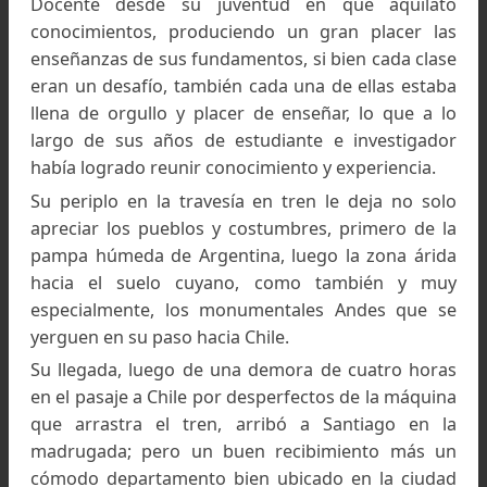
al tema impuesto, además, porque veía en est
deportes de riesgos, una posible causa 
abandonar el trabajo que llevaba a cabo, llám
por los posibles accidentes o porque 
entusiasmara en demasía por esos deportes.
El 7 de junio de 1950, defendió la Tesis; una te
que desarrolló en su exposición en for
excelente según el profesor Néel, recibiendo
título de
doctor en Ciencias
, con mención m
honorable; sus padres estuvieron presentes en
exposición, y se emocionaron mucho no solo por
desenvoltura en que realizó la exposición, sino
cuanto a los resultados obtenidos en la mism
aunque, faltaba alguien para que la alegría y
felicidad de Louis, fuera completa, la joven am
que había conocido en Grenoble, Claude Mican