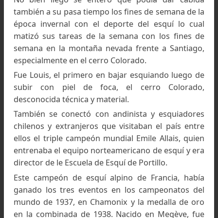
había logrado reunir conocimiento y experiencia.
Su periplo en la travesía en tren le deja no s
apreciar los pueblos y costumbres, primero de
pampa húmeda de Argentina, luego la zona ári
hacia el suelo cuyano, como también y m
especialmente, los monumentales Andes que 
yerguen en su paso hacia Chile.
Su llegada, luego de una demora de cuatro ho
en el pasaje a Chile por desperfectos de la máqu
que arrastra el tren, arribó a Santiago en 
madrugada; pero un buen recibimiento más 
cómodo departamento bien ubicado en la ciud
capital, llenaron todas las necesidades cubierta
las expectativas que traía.