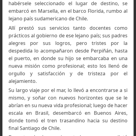
El sol de primavera que fusiona y endurece 
superficie del terreno nevado consolidaba 
superficie y permitía un mejor descenso, u
práctica de una técnica más segura, lo cual 
fascinaba hacerlo en esta época, el cual disfruta
tanto el largo y fatigado ascenso, como el br
descenso de regreso, por pendientes que 
permitían realizar una mejor técnica, m
depurada.
El profesor Néel, controlaba permanentemente
avance en su tesis que le había impues
desarrollar, aunque le preocupaba, las prácticas
los deportes de montaña, y no miraba con bue
ojos la práctica tanto del alpinismo, como del esq
que desarrollaba Louis.
Pretendía el profesor Néel que se dedicara de ll