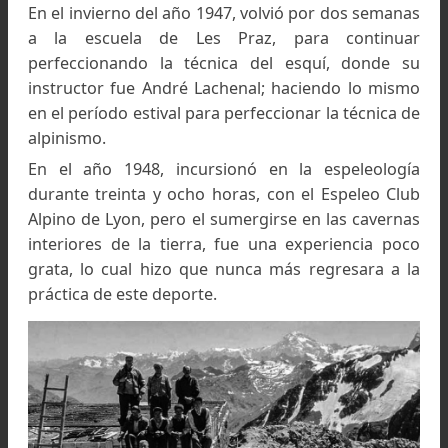
Alpinismo, práctica que se realizaba con alum
de las escuelas superiores, siendo el único que
pertenecía a la Escuela Superior de Educaci
Física.
Poco tiempo después, fue a realizar un curso
técnica de hielo al glaciar de Bossons; allí real
algunas escaladas en las Aguja de Argentiere
luego, de dos ascensiones fáciles, ascendió a
cima del Monte Blanco, encordado con 
aspirante a guía, siendo una gran experiencia p
un novato que se incorporaba a la activid
deportiva de montaña.
Esto fue el puntapié inicial para seguir con
actividad durante muchos años y que le sirvió en
futuro para desarrollar sus investigaciones en