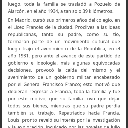
cual, le otorgaron una medalla militar, por 
desempeño.
En el año 1920, Jacques, se casó en Perpiñán, 
una joven atractiva y dinámica de origen catalan
nórdica, Jeanne Danoy Macabies; se trasladaro
Madrid, donde el 22 de febrero de 1922, nació
primogénito, Louis.
En el año 1927, nació el hermano de Loui
bautizado con el nombre de René; mientras q
luego, toda la familia se trasladó a Pozuelo
Alarcón, en el año 1934, a tan solo 39 kilómetros.
En Madrid, cursó sus primeros años del colegio,
el Liceo Francés de la ciudad. Proclives a las id
republicanas, tanto su padre, como su tí
formaron parte de un movimiento cultural q
luego trajo el avenimiento de la Republica, en