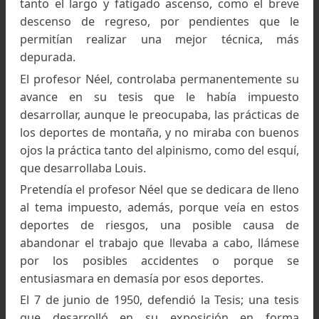
producto del rozamiento acelerado de la cuer
que sostenía.
En el invierno del año 1947, volvió por dos sema
a la escuela de Les Praz, para continu
perfeccionando la técnica del esquí, donde 
instructor fue André Lachenal; haciendo lo mi
en el período estival para perfeccionar la técnica
alpinismo.
En el año 1948, incursionó en la espeleolog
durante treinta y ocho horas, con el Espeleo C
Alpino de Lyon, pero el sumergirse en las caver
interiores de la tierra, fue una experiencia p
grata, lo cual hizo que nunca más regresara a
práctica de este deporte.