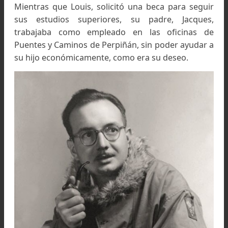
que el invasor no detectara si había algu
inclinación por oponerse al régimen imperant
para seguir adelante sin tener que sufrir al
problema.
De todas formas, Louis, obtuvo el cuarto lugar p
el ingreso en la Escuela Normal Superior y lue
una beca para seguir la licenciatura en la Acade
de Montpellier.
No obstante, los traslados y las restricciones que
vivía en ese momento, la construcción de nue
laboratorios científicos a pesar de la situac
reinante, hizo que fueran mejores las condicio
que antes de la guerra, en cuanto a la par
investigativa impulsado por Pierre Auger (prim
en el mundo, en diseñar y estudiar rayos cósmi
de altas energías) y Joseph Pérès (matemáti