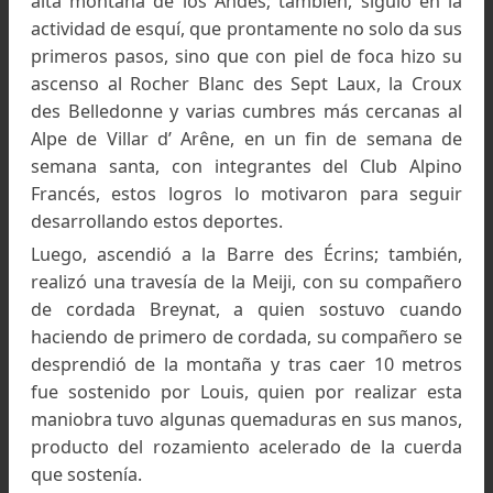
La investigación y el alplinismo co
sus pasiones en la vida
El profesor Néel, futuro premio nobel, le propus
Louis, ser asistente de cátedra, en la Facultad
Grenoble, mientras preparaba una Tesis sobre
variaciones en la magnetización de una barra de ac
bajo choques y tensión
; el propio Néel, describió a
asistente:
Tenía una mente original, y lo recono
como un colaborador sin igual,
"
inventivo, brillan
ligeramente temperamental”
,
y era capaz de tom
buenas decisiones frente a los problemas que se
presentaban y sabía profundizar los contenidos 
consideraba importantes.
El 15 de agosto de 1945, Louis, se trasladó a 
Praz de Chamonix, por un periodo de 15 días p
la práctica del esquí, en la Escuela de Esquí y