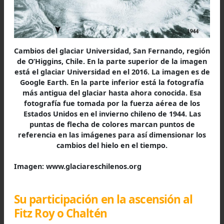
también a su pasa tiempo los fines de semana de
época invernal con el deporte del esquí lo c
matizó sus tareas de la semana con los fines
semana en la montaña nevada frente a Santiag
especialmente en el cerro Colorado.
Fue Louis, el primero en bajar esquiando luego
subir con piel de foca, el cerro Colorad
desconocida técnica y material.
También se conectó con andinista y esquiador
chilenos y extranjeros que visitaban el país en
ellos el triple campeón mundial Emile Allais, qu
entrenaba el equipo norteamericano de esquí y 
director de le Escuela de Esquí de Portillo.
Este campeón de esquí alpino de Francia, hab
ganado los tres eventos en los campeonatos d