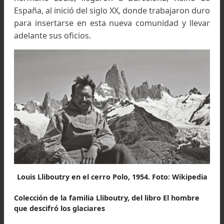
de padres catalanes franceses, todos sus ancest
fueron catalanes de Perpiñán; fue uno de l
primeros geógrafos, glaciólogos, esquiado
andinista y alpinista francés.
Tanto su padre Jacques Lliboutry, como 
hermano Louis, llegaron a Barcelona, Reino 
España, al inició del siglo XX, donde trabajaron d
para insertarse en esta nueva comunidad y lle
adelante sus oficios.