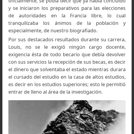
Colección de la familia Lliboutry, del libro El hombre
que descifró los glaciares
Se le otorgó una beca del estado que 
proporcionó, un escaso subsidio, que le permi
pagar el alojamiento, comida, calefacción y servi
de lavandería, pero las condiciones del lugar e
bastante deplorables y tenía que hacer buen
cálculos para que le alcanzara para s
necesidades básicas.
A mediados de 1943, Louis, fue citado por parte
los invasores para la revisión, con vistas a 
reubicado, logrando un certificado de incapaci
para evitar ser trasladado a Alemania, lugar do
eran trasladado por los nacistas para trabajar p
su gobierno.