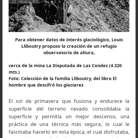
alta montaña de los Andes; también, siguió en
actividad de esquí, que prontamente no solo da 
primeros pasos, sino que con piel de foca hizo
ascenso al Rocher Blanc des Sept Laux, la Cr
des Belledonne y varias cumbres más cercanas
Alpe de Villar d’ Arêne, en un fin de semana
semana santa, con integrantes del Club Alpi
Francés, estos logros lo motivaron para segu
desarrollando estos deportes.
Luego, ascendió a la Barre des Écrins; tambi
realizó una travesía de la Meiji, con su compañ
de cordada Breynat, a quien sostuvo cuan
haciendo de primero de cordada, su compañero
desprendió de la montaña y tras caer 10 metr
fue sostenido por Louis, quien por realizar e
maniobra tuvo algunas quemaduras en sus mano