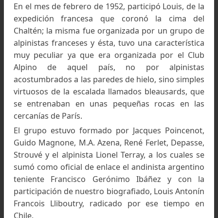
mundo de 1937, en Chamonix y la medalla de o
en la combinada de 1938. Nacido en Megève, f
un corredor dominante en la década de 1930 y
considerado el primer gran esquiador alpi
francés.
Entre los andinista lugareños, conoció, a l
hermanos Chiaranda, que tenían un lujo
restaurante, uno de ellos, cuyo nombre era Vice
(destacado andinista chileno), fue quien ascen
en el año 1953, y filmó un cortometraje que 
tituló:
Un metro más alto que el Aconcagua
, fue el 
subió hasta la cumbre del Techo de Améric
llevando una mesa liviana que había portado ha
la cima, siendo filmado arriba de la misma y de 
el título de la película; posteriormente, años 
tarde, Vicente Chiaranda, conformando la cord