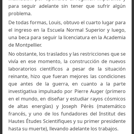
la abstracción, a la cual era demasiado propenso.
Durante su primer año de sus estudios superior
Louis, a diferencia de sus compañeros que er
atraídos por el estudio de la física nuclear, él
metió en el estudio de la física mecánica.
También, hizo referencia en sus escritos, que
acceso a los niveles superiores de los estudios, 
un camino con dificultades, para aquellos 
recursos económicos escasos, y aunque fue
brillante quien la llevaba a cabo, le costaría var
generaciones, para acceder a la burguesía, c
así también, tener algo de suerte en la vida p
conseguirla.
A pesar de la guerra que tocaba a la Francia
entonces, los estudios superiores se mantenía
pesar de todo las precauciones propias para evi