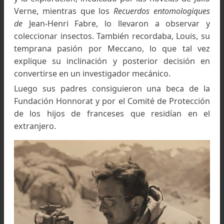
año 1931, pero ante el avance de este partido
gobierno e ideología, más algunas equivocad
decisiones, provocó la caída del mismo y 
avenimiento de un gobierno militar encabeza
por el General Francisco Franco; esto motivó 
debieran regresar a Francia, toda la familia y 
por este motivo, que su familia tuvo que dej
todos sus bienes, mientras que su padre perd
también su trabajo. Repatriados hacia Franci
Louis, pronto reveló su interés por la investigac
y la exploración, inculcado por las novelas de Ju
Verne, mientras que los
Recuerdos entomologiq
de
Jean-Henri Fabre, lo llevaron a observar
coleccionar insectos. También recordaba, Louis,
temprana pasión por Meccano, lo que tal v
explique su inclinación y posterior decisión