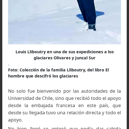
el puerto, en donde su hijo se embarcaba en 
nueva misión como profesional; esto los llenó
orgullo y satisfacción y de tristeza por 
alejamiento.
Su largo viaje por el mar, lo llevó a encontrarse a
mismo, y soñar con nuevos horizontes que se 
abrían en su nueva vida profesional; luego de ha
escala en Brasil, desembarcó en Buenos Aire
donde tomó el tren trasandino hacia su desti
final Santiago de Chile.
Docente desde su juventud en que aquila
conocimientos, produciendo un gran placer l
enseñanzas de sus fundamentos, si bien cada cl
eran un desafío, también cada una de ellas est
llena de orgullo y placer de enseñar, lo que a
largo de sus años de estudiante e investigad