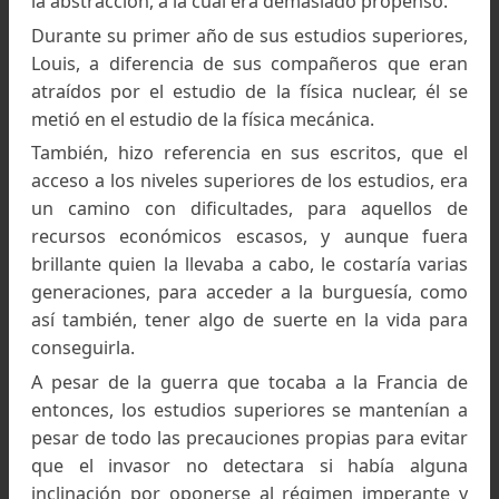
obteniendo el bachillerato en Matemáticas
Filosofía.
Posteriormente, efectuó varios cursos 
matemáticas en el Liceo Louis-le-Gran
destacándose por su capacidad de pesar en 
corta edad.
El propio Louis, comentaba que, aficionado de
su infancia a la observación y a las cienci
naturales, me hubiese convertido en naturali
sino hubiese tenido facilidad para las matemátic
lo que, según la organización actual de los estud
en Francia, le hubiese conducido directamente a
Escuela Politécnica. Sin embargo, entró a la Escu
Normal Superior, con el claro objetico de dedica
a la investigación, y eligió la física para alejarme