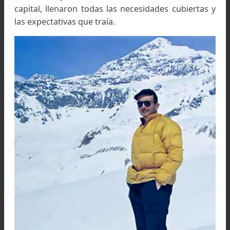
quien después se convirtió en novia, en espos
madre de sus hijos.
En el año 1947, decidió solicitar su traslado
extranjero, para trabajar como docente
profesional, tuvo que elegir entre Chile, Per
Afganistán.
Lamentablemente, recién se concretó esta solici
a finales de febrero de 1951, cuando luego 
habérsele seleccionado el lugar de destino, 
embarcó en Marsella, en el barco Florida, rumbo
lejano país sudamericano de Chile.
Allí prestó sus servicios tanto docentes co
prácticos al gobierno de ese lejano país; sus pad
alegres por sus logros, pero tristes por 
despedida lo acompañaron desde Perpiñán, has