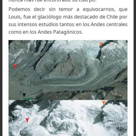
Louis Lliboutry en una de sus expediciones a los
glaciares Olivares y Juncal Sur
.
Foto: Colección de la familia Lliboutry, del libro El
hombre que descifró los glaciares
No solo fue bienvenido por las autoridades de
Universidad de Chile, sino que recibió todo el ap
desde la embajada francesa en este país, q
desde su llegada tuvo una relación directa y todo
apoyo.
No bien llegó se enteró que podía dar cabi