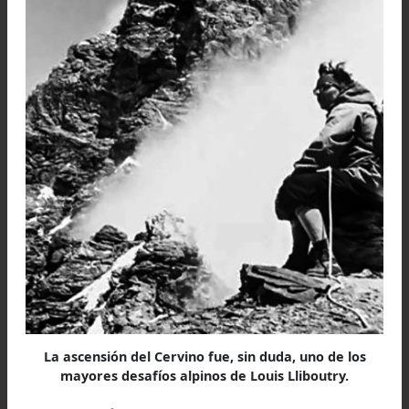
En este corto, pero cruento periodo de 
resistencia, Louis, muchas veces estuvo tentado
participar como partisano, actividad esta peligr
de la cual, luego, se arrepintió el no haber pod
llevarla a cabo, no obstante, participó en l
últimos momentos de la recuperación de Parí
como camillero, en la parte sanitaria de la misma.
A mediados del año 1945, si bien la guerra seg
oficialmente, se podía decir que ya había conclu
y se iniciaron los preparativos para las eleccio
de autoridades en la Francia libre, lo cu
tranquilizaba los ánimos de la población
especialmente, de nuestro biografiado.
Por sus destacados resultados durante su carre
Louis, no se le exigió ningún cargo docent