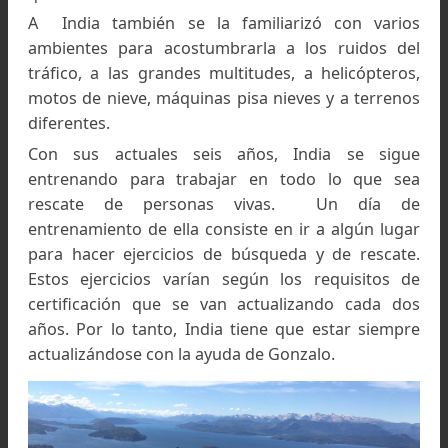
y energéticos, con alta resistencia y excele
forma física para poder enfrentarse al trabaj
superar cualquier dificultad. También es m
importante que sean de carácter inteligente pue
que tendrán que decidir cómo reaccionar 
determinadas situaciones. Durante 
entrenamiento de India, se fueron atendien
todas estas singularidades.
Otra de las características de los perros rescatis
es que deben tener un instinto de presa, mante
la atención sin distraerse y preocuparse c
cumplir su objetivo y sus obligaciones sin rendirs
El adiestramiento de India se realizó en diferen
lugares de la Argentina: Bariloche, Esquel, Calafa
Chaltén, Mendoza etc lugares donde se i
moviendo Gonzalo por cuestiones laborales.