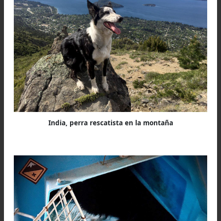
Durante este período, India fue socializada 
diferentes personas y animales. Un buen perro
búsqueda y rescate debe ser socializado c
personas de ambos sexos y de todas las edade
No obstante, para Gonzalo, a los perros de trab
no se les permite tocar ni llamarlos ni abrazarlo
darles de comer. Él lo resume en la frase “no
mira, no se toca, no se le habla”. El propósito es
entorpecer la capacidad de atención hacia el guí
nivel laboral, es no interferir en la obediencia y
la concentración. Si en horario de trabajo está 
uno o con otro o le dan de comer o lo abrazan, 
hace que en una búsqueda no tengan la conexi
necesaria con su guía. Puede pensar que está
un juego y nunca termina de conectar con la or
que es buscar.