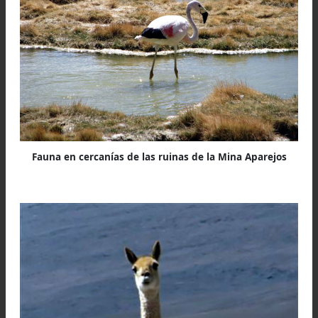
antiguo porque los materiales se apoyaron en
que actualmente es el valle del Río Salado.
La roca del cerro parece ser andesita lo que expl
su fragmentación al que este tipo de piedra 
especialmente propensa.
(3)
En estas montañas 
producción de escombro rocoso es enorme debi
básicamente al fenómeno del crioclastismo, 
destrucción de la roca por congelamiento del a
liquida infiltrada que como si fuera una cu
termina partiéndola (ya de por si las andesitas 
especialmente propensas a hacerse pedazos).