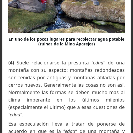
humedad (combinados en superficie con 
descongelamiento de la parte superficial del suel
capa activa - ) la abundancia de sales, los contras
términos, provocan interesantes fenómenos.
Sobre esa cáscara de material suelto q
transcurre la mayor parte de las excursiones.
(3)
Es una roca ígnea y también eruptiva (f
expulsada fluida a la superficie de la tierra do
se enfrió). Químicamente intermedia entre l
rocas básicas como el basalto y las ácidas como
riolita. Normalmente el andinista utiliza térmi
como
“granito”, “arenisca”, “conglomerado”
, etc. Es
palabras son
“nombres de campo”
que describ
íntegramente a la roca tal como se la observa en
terreno.