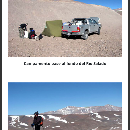
maquina algunos tramos deben surcarse a cam
traviesa.
Se debe intentar siempre utilizar las huell
existentes evitando dañar innecesariamente 
montaña con nuevas huellas. Esas cicatrices
veces permanecen por décadas.