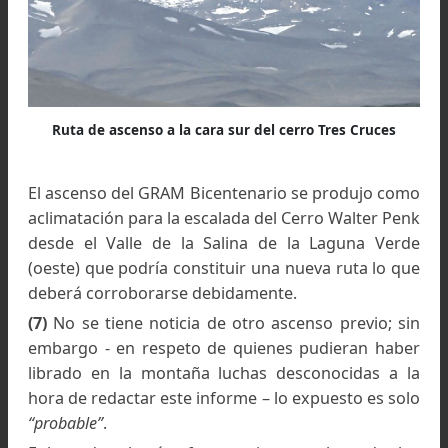
Testimonio de la cumbre al cerro Gram Bicentenario
Algunas observaciones
Entre los andinistas impera el concepto de que
no hay paisajes ni montañas vírgenes, apreciac
que juzgo equivocada.
Solo una pequeña porción de las montañ
Argentinas son cerros concurridos. El rest
aunque ya escalados, siguen siendo mayormen
montañas salvajes (no se encuentran person