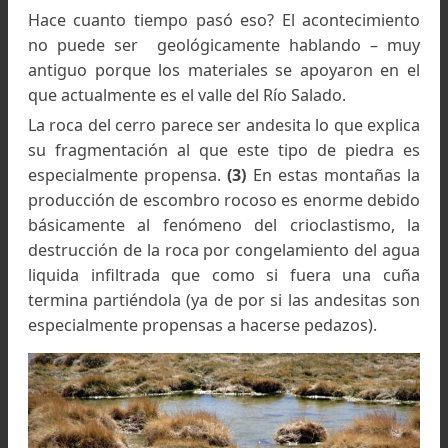
El Gram Bicentenario visto desde las laderas del oest
del Cerro Cazadero (Walter Penck)
Geografía y paisaje
La primera cuestión relativa al aspecto de e
montaña es que es probable que, como much
elevaciones de la zona, el GRAM Bicentenario 
un volcán. Es decir que la montaña, ese eleme
que sobresale al paisaje y que hoy nos motiva
andinismo, se edificó a partir de la expulsió
acumulación de materiales.
Hace cuanto tiempo pasó eso? El acontecimien
no puede ser geológicamente hablando – m