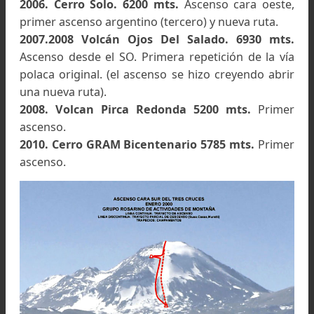
El nombre fue dado por nuestro grupo 
montaña
y los 200 años de nuestro país. La c
fue dedicada a nuestro entrañable amigo Julián.
Subieron Andrés Martínez Infante, Fernan
Arranz, Guillermo Bianchi y quien escribe.
(6)
Probablemente consecuencia del lento fluir 
material suelto que recubre la ladera.