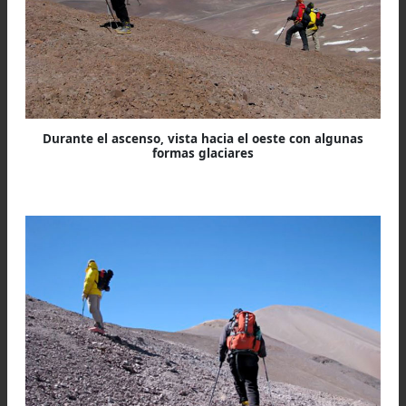
Accediendo a la zona desde La Rioja. A la izquierda e
Gram Bicentenario, a la derecha las cumbres del Pissi
Se observa el buen estado de la huella minera que, sa
algunos cortes, así se mantiene hasta los altos collad
del fondo del Valle del Rio Salado
Ascenso
Empezamos a subir con el sol del 17.11.20
desde un campamento base
establecido junt
las camionetas (a unos 4500 mts.). Nos llevó un r
arribar a las primeras estribaciones de la mont
en la base del filo norte, espolón que empezamo
recorrer hacia el sur. La subida f
extremadamente cómoda, aprovechando 