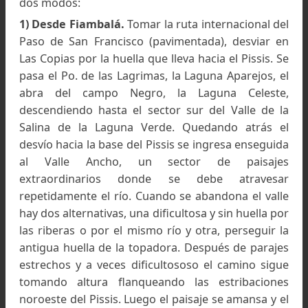
montaña con su aspecto: montañas redondead
son tenidas por antiguas y montañas afiladas 
cerros nuevos. Generalmente las cosas no son a
Normalmente las formas se deben mucho mas 
clima imperante en los últimos mileni
(especialmente el ultimo) que a esas cuestiones
“edad”
.
Esa especulación lleva a tratar de ponerse 
acuerdo en que es la
“edad”
de una montaña
antes a que es una montaña, como elemen
positivo del paisaje, como accidente que sobres
al entorno. Así primero se evita confundir 
antiguedad de una montaña con la de las rocas 
la componen que –salvo en los volcanes – suele 
mucho mas antigua lo que puede implicar u
paradoja bastante común: montañas nuevas est