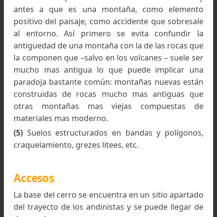
En uno de los pocos lugares para recolectar agua pota
(ruinas de la Mina Aparejos)
(4)
Suele relacionarse la presunta
"edad"
de u