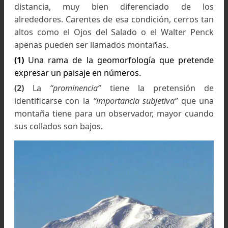
Porción de la carta 1:250.000 del IGM
“fiambalá”
donde 
señala el cerro Gram Bicentenario
En términos orométricos
(1)
el Cerro GR
Bicentenario es llamativo por su
"prominencia"
sea el desnivel entre el collado mas alto que
vincula a la montaña mas alta mas próxima.
(2)
El resultado es un cerro identificable a gr
distancia, muy bien diferenciado de l
alrededores. Carentes de esa condición, cerros 
altos como el Ojos del Salado o el Walter Pe
apenas pueden ser llamados montañas.
(1)
Una rama de la geomorfología que preten