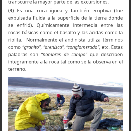
Fauna en cercanías de las ruinas de la Mina Aparejo
Tal vez el actual aspecto
"redondeado"
de los cer
puneños de La Rioja y Catamarca se debe a u
larga incapacidad del medio ambiente de evac
esa enorme cantidad de escombro. Básicamente
clima parece demasiado seco y no hay fuerza p
remover la piedra de las laderas, que termi
adosada a la montaña sepultando todas l
irregularidades.
(4)
Sin embargo no todo es tan simple. Porque e
material aparentemente inerte sufre una consta
evolución según sus propias leyes. En la pun
sobre los 4500 mts. hay suelos permanentemen
congelados, permafrost. La combinación de frí