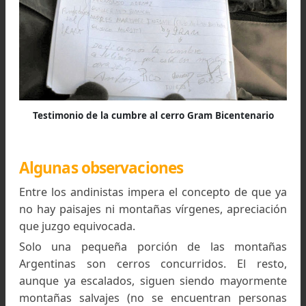
Alternamos descansos cada hora.
El viento, c
en todo el viaje, era casi un problema así q
tratamos de amparar el ascenso sobre la m
reparada cara este. No debimos pisar nieve en t
la subida.
La cumbre se encuentra al cabo de un filo 
varios kilómetros
de dirección norte sur, por
que deben atravesarse varias ante cumbres y 
lo menos una extraña planicie que se me ocur
puede ser un antiguo cráter.
En la cima, sin rastro humano, es difícil encont
un cascote mayor que un puño. El altímetro osc
entre los 5580 y los 5620 m. El GPS leía unos c
metros mas, acercándose a la altitud del IGM 
otorga a la montaña 5.785 mts.