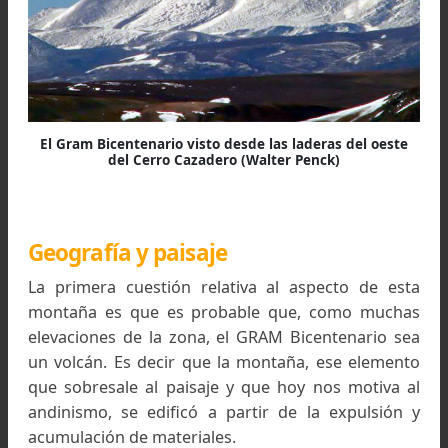
expresar un paisaje en números.
(2)
La
“prominencia”
tiene la pretensión 
identificarse con la
“importancia subjetiva”
que u
montaña tiene para un observador, mayor cuan
sus collados son bajos.