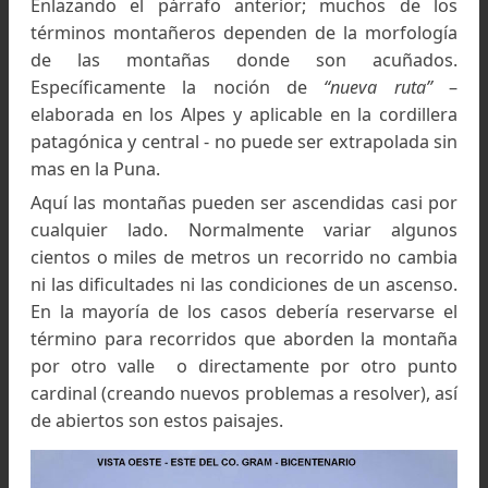
durante los ascensos).
Por otra parte, dado que todavía solo una mino
de deportistas se dedica al andinismo
“explorator
centenares de cumbres (cuatromiles en 
cordillera central, cinco miles en la pun
permanecen sin ascensos.
En este sentido el GRUPO ROSARINO 
ACTIVIDADES DE MONTAÑA ha tenido el privileg
de realizar en la Puna Catamarqueña (aparte de 
habituales ascensiones al Pissis, San Francisco, et
las siguientes incursiones.
2000. Tres Cruces. 6750 mts.
Ascenso de la ca
sur, primer ascenso argentin
(7)
(sexto) y nue
ruta.
2001. Cerro Tres Quebradas o Los Patos. 62