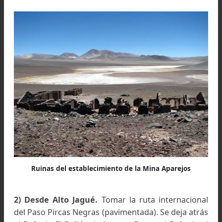
abra del campo Negro, la Laguna Celest
descendiendo hasta el sector sur del Valle de
Salina de la Laguna Verde. Quedando atrás 
desvío hacia la base del Pissis se ingresa ensegu
al Valle Ancho, un sector de paisaj
extraordinarios donde se debe atraves
repetidamente el río. Cuando se abandona el va
hay dos alternativas, una dificultosa y sin huella 
las riberas o por el mismo río y otra, perseguir
antigua huella de la topadora. Después de para
estrechos y a veces dificultososo el camino si
tomando altura flanqueando las estribacion
noroeste del Pissis. Luego el paisaje se amansa y
trayecto atraviesa dos collados, el último cercan
los cinco mil metros. Finalmente baja hacia 
cuenca del Río Salado. El rumbo general es oeste.