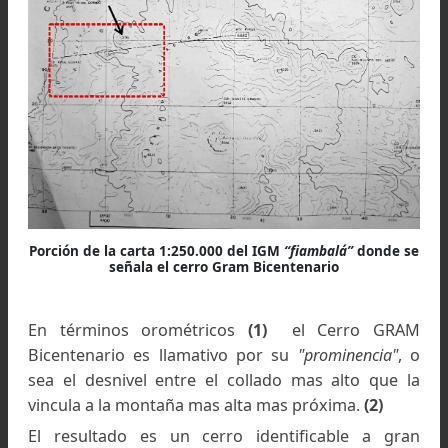
directamente sobre el fondo del valle del Río Sal
que en esa región sobrepasa los 4400 mts.
La elevación esta acotada en la carta topográf
del IGM (hoy IGN) 1:250.000 Fiambala.