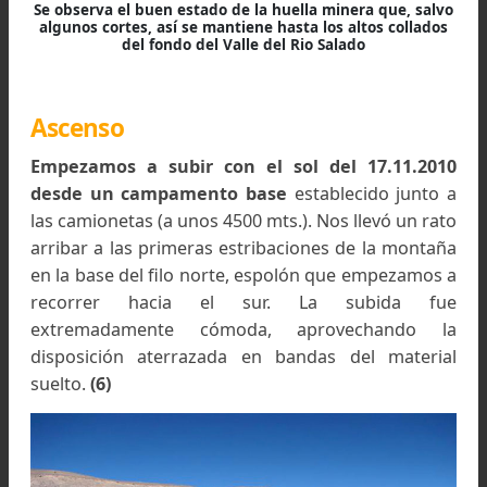
el Refugio El Peñón, la Laguna Brava, el Refugio
Destapado, y otros. Kilómetros después d
obrador de la constructora se da con el inme
Valle del Río Salado que se abre hacia el norte. A
se abandona el pavimento y por una correc
huellita minera primero se remonta por el lecho 
valle para luego (cuando el río se encañona) deja
al este y mas adelante volver a encontrarlo cua
ya se ha amansado. El rumbo general es noroeste
No es posible realizar los recorrid
mencionados en vehículos de tracción simpl
Cuando se deja atrás la ruta pavimentada 
ingresa en territorio despoblado donde es habit
pasar semanas sin ver otra persona, lo que d
preverse debidamente. Aunque en parte de l
trayectos existen marcadas huellas con paso 