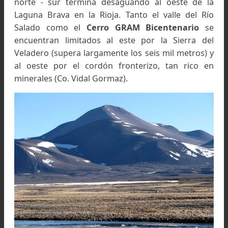
Esta montaña se encuentra al suroeste del sec
cordillerano de la provincia de Catamarca, m
próxima a la frontera con La Rioja.
Esta rodeada por las nacientes del largo
pintoresco valle del Río Salado que con direcc
norte - sur termina desaguando al oeste de 
Laguna Brava en la Rioja. Tanto el valle del 
Salado como el
Cerro GRAM Bicentenario
encuentran limitados al este por la Sierra d
Veladero (supera largamente los seis mil metros
al oeste por el cordón fronterizo, tan rico 
minerales (Co. Vidal Gormaz).