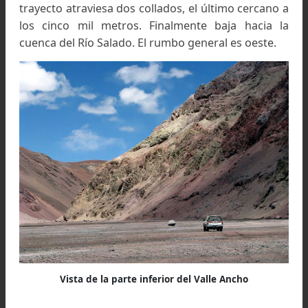
construidas de rocas mucho mas antiguas q
otras montañas mas viejas compuestas 
materiales mas moderno.
(5)
Suelos estructurados en bandas y polígono
craquelamiento, grezes litees, etc.
Accesos
La base del cerro se encuentra en un sitio apart
del trayecto de los andinistas y se puede llegar
dos modos:
1)
Desde Fiambalá.
Tomar la ruta internacional 
Paso de San Francisco (pavimentada), desviar
Las Copias por la huella que lleva hacia el Pissis.
pasa el Po. de las Lagrimas, la Laguna Aparejos,