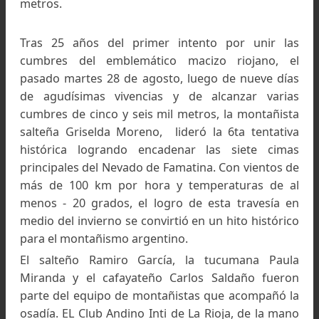
travesía. En general, Famatina ostenta un fi
sobrio de más de 60 km lineales que sobre los 4 
metros claramente asciende y en ocasiones ba
considerablemente para luego retomar altura
superarse hasta llegar así a un poco más de 6 
metros.
Tras 25 años del primer intento por unir l
cumbres del emblemático macizo riojano, 
pasado martes 28 de agosto, luego de nueve d
de agudísimas vivencias y de alcanzar vari
cumbres de cinco y seis mil metros, la montañi
salteña Griselda Moreno, lideró la 6ta tentat
histórica logrando encadenar las siete cim
principales del Nevado de Famatina. Con vientos
más de 100 km por hora y temperaturas de 