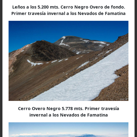
Con una contundente corazonada Griselda cami
hacia este salto con la convicción de hallar el sit
al ver esta escena me pareció vivir un dejavu, y
apresuré a seguirla comparando esa vista c
recuerdos de otras plataformas ceremoniales 
había visitado en anteriores expedicione
Efectivamente habíamos hallado el sitio ceremon
que nuestros amigos riojanos nos habían pedi
registrar. Con nuestras cámaras captamos
construcciones circulares de baja altura, con 
restos de leños en ellas; parados a su lad
estábamos de frente al valle poblado que siem
respetó la Montaña, y claramente notamos 
significancia de cada detalle en este acto 
regocijo.