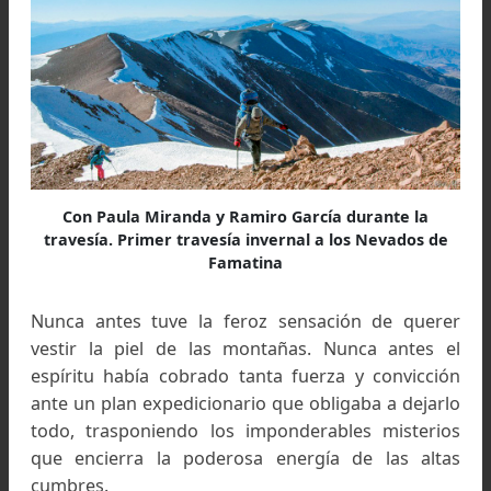
pretensiones de los proyectos mineros. Quizás 
fuerzas enraizadas de esas voces del Valle Antin
- Los Colorados sumaron bríos al tremendo desa
por cumplir, que vino acompañado de las energ
ancestrales del Qhapaq Ñan (Camino Principal 
Inca) el cual recorre siete provincias argentin
entre ellas La Rioja y el sector que nos toc
ingresar.
A este reto que parecía inexpugnable, le pusimos
cuerpo como a una batalla medieval. Con huay
(viento) embravecido hasta voltearnos, dim
frente como los acantilados sostienen la furia
las olas del mar. El frio aguijoneaba por todos 
costados, pero había un corazón que abrazaba
helada intemperie, y les juro, que ardía. Con