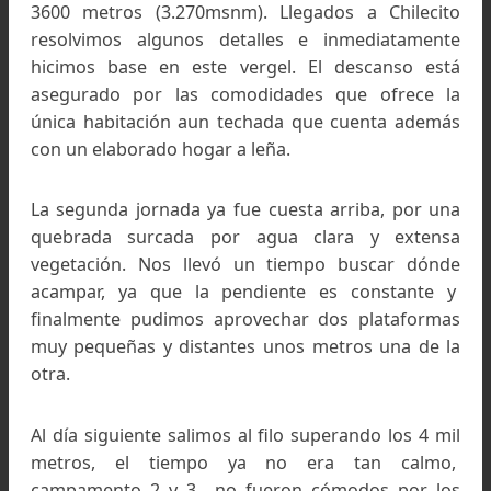
Puesto de Tres Piedras, donde todo comenzó
La expedición
En nuestra ruta, el punto de inicio fue Tres Piedr
un refugio bien servido de agua limpia instalad
3600 metros (3.270msnm). Llegados a Chileci
resolvimos algunos detalles e inmediatamen
hicimos base en este vergel. El descanso es
asegurado por las comodidades que ofrece 