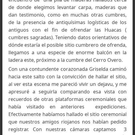
Llegamos a tener vientos de 100 km. por hora. Prim
travesía invernal a los Nevados de Famatina
Sin embargo la mañana siguiente trajo la t
ansiada calma, se abrió una pequeña ventana 
buen clima y sentimos la alegría de sabernos ya
altura y con vista a las grandes cumbres d
macizo. El bagaje en espalda aún ejercía el peso
la provisión pensada para más de una seman
pero la quietud atmosférica no agregaba ya ni
gramo más. Caminar con tan calmo día f
gratificante a nuestros cuerpos agitados y nuest
mentes exhaustas, y de alguna manera fuer
minimizados los esfuerzos al llevar nuest