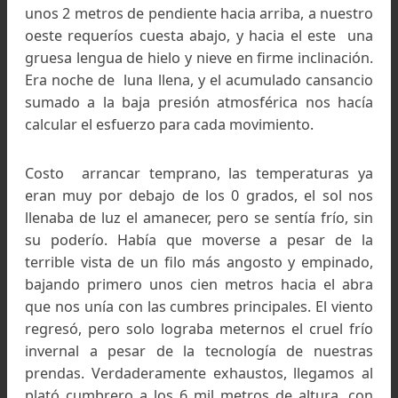
Cerro Overo Negro 5.778 mts. Primer travesía
invernal a los Nevados de Famatina