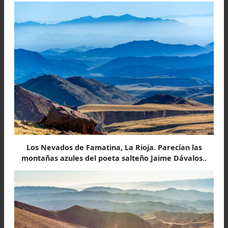
acampar muy temprano, las ráfagas eran t
intensas que desequilibraban nuestras enorm
mochilas y era imposible estar en pie. Esa noch
la siguiente nos refugiamos al borde este del fi
en plataformas esmeradamente trabajadas.
escasos metros arriba, el grave y constan
estruendo contra las rocas nos planteaba espe
lo necesario por la mejoría del clima, con cie
incertidumbre hasta cuánto duraría ese clima,
que el agosto había llegado muy seco y el ag
escaseaba. Solo contábamos con unos escondid
pedazos de hielo para derretir, y sentimos a
más la hostilidad del clima cuando la violen
tempestad terminó dañando seriamente el cub
techo de una de nuestras carpas.