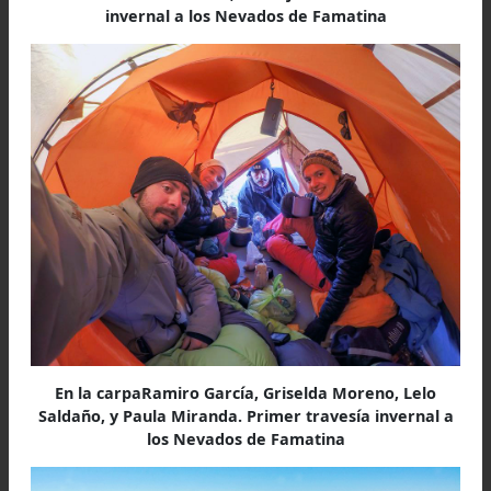
Las vivencias compartidas
Las vivencias de los montañistas que lograr
este desafío, están sentidamente descriptas 
quien liderara al grupo; Griselda dejo de esta fo
testimoniado el suceso, en su perfil de FB:
"El eco de la pueblada al pie del Famatina 
desprendió de las rocas. Envolvió nuestros prime
pasos en el puesto de Tres Piedras, pasos que abrían
esperanza a la 6ta tentativa histórica por cumplir
sueño de principios de los años 90. El grito de 
epopeya ejemplar “El Famatina no se toca”, "el A
vale más que el oro”
, emanó sigilosamente de 
entrañas de la tierra recordando los años de lu
por defender el agua de este macizo de l