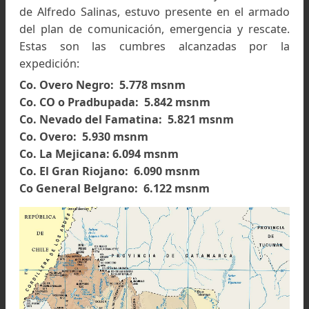
menos - 20 grados, el logro de esta travesía
medio del invierno se convirtió en un hito histór
para el montañismo argentino.
El salteño Ramiro García, la tucumana Pau
Miranda y el cafayateño Carlos Saldaño fuer
parte del equipo de montañistas que acompañó
osadía. EL Club Andino Inti de La Rioja, de la m
de Alfredo Salinas, estuvo presente en el arm
del plan de comunicación, emergencia y resca
Estas son las cumbres alcanzadas por 
expedición:
Co. Overo Negro: 5.778 msnm
Co. CO o Pradbupada: 5.842 msnm
Co. Nevado del Famatina: 5.821 msnm
Co. Overo: 5.930 msnm
Co. La Mejicana: 6.094 msnm