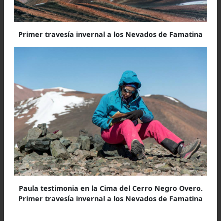
oportunos personales.
A 6050 metros de altura, pernoctamos a pesar 
rigor, y a la salida del sol, fueron registrada
cumbres, y finalmente la principal, la cumb
General Belgrano con 6080 metros sobre el ni
del mar. Nótese la proximidad de nuest
campamento a la cumbre.
Testimoniamos nuestro ascenso, después 
fundirnos en un fatigado abrazo como hicimos
cada cumbre pisada. La carga emocional q
traíamos era diferente, agradecim
enormemente a la Montaña el habernos deja
caminar semejante tramo de sus filos.