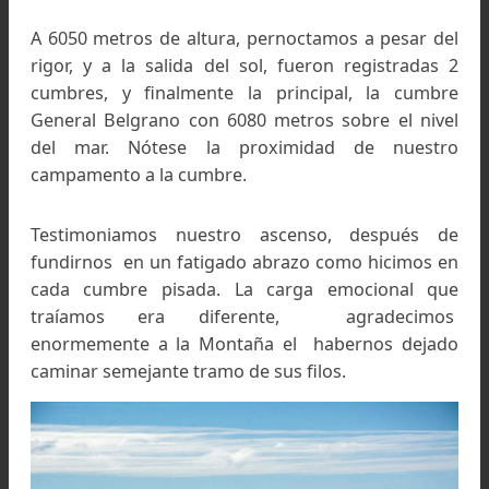
gruesa lengua de hielo y nieve en firme inclinaci
Era noche de luna llena, y el acumulado cansan
sumado a la baja presión atmosférica nos hac
calcular el esfuerzo para cada movimiento.
Costo arrancar temprano, las temperaturas 
eran muy por debajo de los 0 grados, el sol 
llenaba de luz el amanecer, pero se sentía frío, 
su poderío. Había que moverse a pesar de 
terrible vista de un filo más angosto y empina
bajando primero unos cien metros hacia el ab
que nos unía con las cumbres principales. El vie
regresó, pero solo lograba meternos el cruel f
invernal a pesar de la tecnología de nuestr
prendas. Verdaderamente exhaustos, llegamos 
plató cumbrero a los 6 mil metros de altura, 