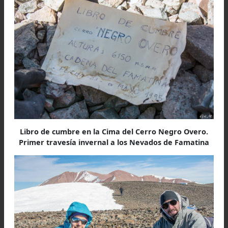
Paula testimonia en la Cima del Cerro Negro Overo
Primer travesía invernal a los Nevados de Famati
El descenso
Allá abajo, nos esperaba nuestro vehículo, c
Esteban a cargo de la búsqueda final, el desce
sería pasando por una cristalina laguna congela
y continuando filo abajo hacia el evidente cam
minero de La Mejicana. El estrés de errar el ru
me tenía muy pendiente a mis datos 
navegación. Hacía varios días que deambulába