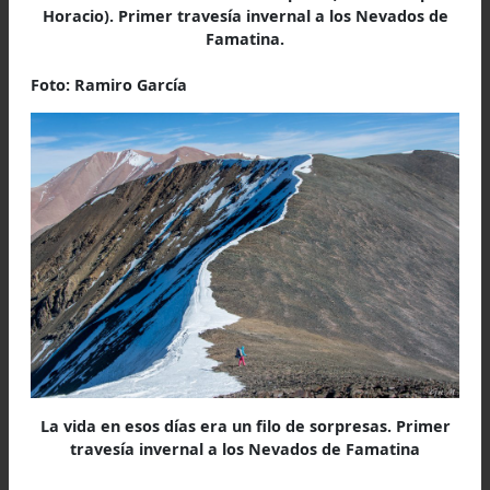
Eran las 22 horas del 8vo día, con más de 33
(con muchos km) andados por la inmensidad d
Famatina, y, mientras tomábamos un buen 
caliente de recibimiento, los dolores y el cansan
se agudizaban, tanto como la ansiedad de contar
vivido a quienes siempre nos esper
pacientemente, en la comodidad y calidez de 
que llamamos hogar, a dónde siempre querem
volver, donde realmente finaliza una expedición.