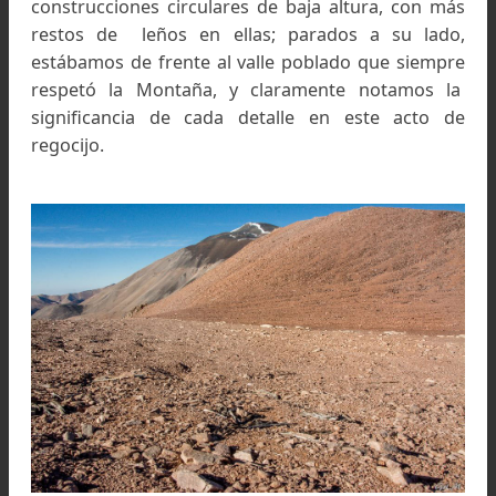
empatía hacia aquellas personas que en tiemp
pre hispánicos ascendieron estas montañas con
sentido netamente religioso, con recurs
totalmente diferentes a los actuales.
Este estado de empatía fue provocado por 
encuentro de una pila de maderas hallados ce
de donde elegimos levantar carpa, maderas q
dan testimonio, como en muchas otras cumbre
de la presencia de antiquísimas logísticas de 
antiguos con el fin de ofrendar las Huacas
cumbres sagradas). Teniendo datos orientativos
dónde estaría el posible sitio cumbrero de ofren
llegamos a una especie de enorme balcón en 
ladera este, próximo a la cumbre del Cerro Overo