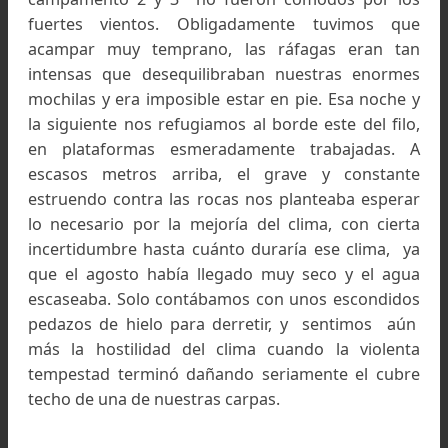
única habitación aun techada que cuenta adem
con un elaborado hogar a leña.
La segunda jornada ya fue cuesta arriba, por 
quebrada surcada por agua clara y exten
vegetación. Nos llevó un tiempo buscar dón
acampar, ya que la pendiente es constante
finalmente pudimos aprovechar dos plataform
muy pequeñas y distantes unos metros una de 
otra.
Al día siguiente salimos al filo superando los 4 
metros, el tiempo ya no era tan calm
campamento 2 y 3 no fueron cómodos por l
fuertes vientos. Obligadamente tuvimos q