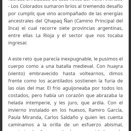
Primer travesía invernal a los Nevados de Famati
Saliendo de la cumbre Pradbhupada (Bautizada po
Horacio). Primer travesía invernal a los Nevados d
Famatina.