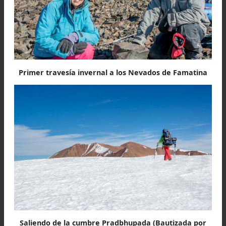
por paisajes que se renovaban a cada pas
totalmente nuevos para nosotros por s
primerizos de esos lares, y nos quedaban l
fuerzas justas para culminar la expedición.
Por la nitidez de las comunicaciones radiales 
Esteban, el final estaba más cerca, la adrenalina 
incidiendo menos y menos, recordándon
permanentemente los límites por ser humano
Para terminar con nuestras reservas, el zigzag
que raya los cerros ricos del mineral, más q
llevarnos hacia abajo, nos paseó por la ladera de
lado a otro, desesperando las ganas de carg
nuestras fornidas mochilas en la caja de nues
camioneta.