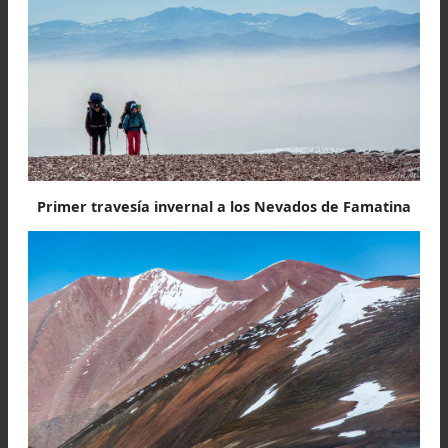
vista y alcance a las 3 cimas que rematan 
Famatina.
Caía la tarde, y no teníamos más opción q
acampar al lado de un glaciar, con la dificultad
mover las piedras en el trabajo de elaborar 
plataforma para nuestro asentamiento, debido
que el suelo estaba congelado, y todo adherido
una sola masa de granito. Nos apuraba el ocaso,
que el mercurio cae de manera abrupta 
esconderse el sol. No recuerdo haber pasado ta
frío en una montaña, ni la más alta de América
azotó de esta manera. Confieso haber perdido
concentración, y haberme refugiado en l
voluntades forzadas de mi equipo, contento 
poder confiar en quienes saben de límit