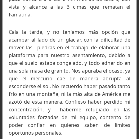
Círculos arqueológicos a los 5.600 mts. Primer trave
invernal a los Nevados de Famatina
El gélido agosto ya congelaba el entorno al mín
descuido. El clima nos seguía acompañando, ta
que el campamento siguiente de la sexta jorn
fue en una cumbre a 5800 metros, luego de ha
caminado el filo como nos propusimos, pero ah
con fuertes caídas a ambos lados. Teníamos s
unos 2 metros de pendiente hacia arriba, a nues
oeste requeríos cuesta abajo, y hacia el este 