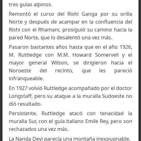
era saber cómo escalar la montaña, sino có
alcanzarla.”
La primera tentativa tuvo lugar en 1883 cuan
W.W. Graham, con sus guías suizos, Boss
Kaufmann, intentó remontar las gargantas d
Rishi Nala al Oeste del recinto. Después de 
rechazados por primera vez, los tres hombres
dirigieron hacia el Norte y probaron suerte en
Dunagiri; luego reanudaron su tentativa en l
gargantas del Rishi y siguieron la pared de la ori
derecha hasta quedar definitivamente detenid
por dificultades insuperables.
En 1905, el doctor Longstaff, ayudado por l
hermanos Brocherel, subió por la vertiente E
hacia la cumbre secundaria de la Nanda Dev
alcanzando los 6300 msnm, y fue el primero 