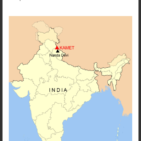
La más notable aventura himalayana es tal vez
conquista de la Nanda Devi.