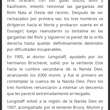
favorable, el que remonta el río Rishi Ganga. Si 
collados están a una altura superior a los cinco 
metros, el Rishi Ganga se desliza entre las mural
montañosas que protegen el “Santuario” a u
altura inferior a cuatro mil metros, después
haber drenado todas las aguas glaciares de 
cuenca.
Buscando el camino de acceso
El hombre intentó varias veces remontar l
gargantas del Rishi antes de conseguirlo, vacila
entre las paredes septentrionales y las del Sur, 
hallar de momento ningún camino.
“ Durante cincuenta años – escribe Tilman, uno
los vencedores de la montaña -, el problema 
atraía la atención de muchos expertos alpinistas