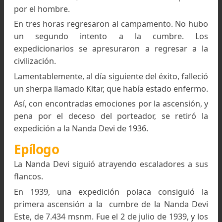
pasó a ocupar su lugar.
El 28 de agosto de 1936, Odell y Tilman adelanta
ciento cincuenta metros más la tienda – vivac, p
la cumbre aún les parecía muy lejana.
El día 29 de agosto de 1936, en el frío y lív
amanecer, atacaron por fin la parte final de
cresta que debía conducirlos a la cumbre.
Al principio subían por nieve fácil, pero pronto sa
el sol mientras atravesaban una larga capa 
nieve. Seguían subiendo pero perdían la espera
de llegar a la cumbre.
Sin embargo, a la una estaban al pie de las ro
terminales.