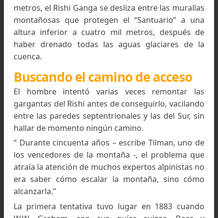
recinto, dividido al Oeste por otra muralla que s
del Changabang, en el Norte, y baja hacia el 
hasta alcanzar la larga cadena que desciende 
Trisul.
Viniendo desde el Oeste es preciso traspasar e
segunda barrera para alcanzar verdaderamente
Nanda Devi, punto culminante de otra muralla
montañas que corta, desde el Noroeste 
Sudoeste, la gran cuenca que acabamos 
describir, y la divide en dos oquedades m
pequeñas. La que se halla al Sur de la montaña es
que ha sido llamada “El Santuario”; los homb
consiguieron penetrar en él llegando prime
hasta el pie de la misma Nanda Devi antes 
intentar asaltarlo.
Se ve que existe un camino que puede parec