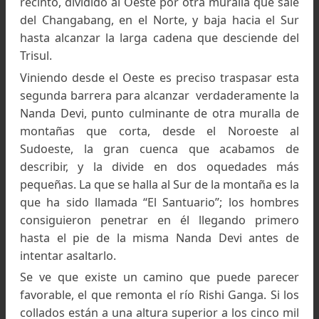
Nanda Devi
Las cumbres principales de este vasto recin
primero se hallan al Norte, el Changabang (6.
msnm), el Dunagiri (7.066 msnm) y en la parte 
se yergue el Trisul (7120 msnm).
El Santuario
Se hicieron varias tentativas para franquear e