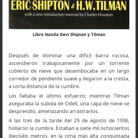
El 21 de agosto, Tilman, designado responsable 
ataque a la cumbre, decidió que Odell y Hous
realizarían el primer intento a la cima, saliendo
una tienda – vivac que deberían instalar sobre
campamento IV.
El mal tiempo retrasó los preparativos hasta el 
24 de agosto.
Victoria sobre la Nanda Devi
La tienda – vivac fue instalada. La tentativa de Od
y Houston estaba prevista para el día 27 de agos
pero ese día Houston cayó víctima de u
intoxicación por conservas en mal estado.
El equipo rescató al alpinista enfermo y Til