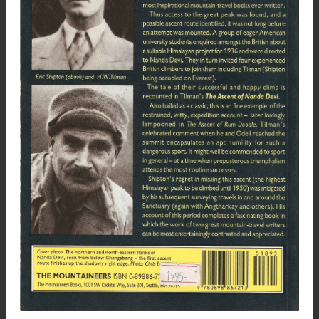
En 1927 volvió Ruttledge acompañado por el doc
Longstaff, pero su ataque a la muralla Sudoeste
dió resultado.
Persistente, Ruttledge atacó con tenacidad 
muralla Sur, con el guía italiano Emile Rey, pero 
rechazados una vez más.
La Nanda Devi parecía una montaña inexpugnabl
La solución al enigma: la llegada de Shipton
Tilman
Eric Shipton, que había tomado parte en 
expedición de Smythe en el Kamet y en u
tentativa al Everest en 1932, quería dirigirse hacia
región de las tres fuentes sagradas del Gang
pero el doctor Longstaff le persuadió de q
dirigiese su principal esfuerzo hacia el Santuario