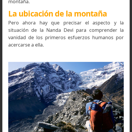
en medio de un gran recinto montañoso, y esto 
lo que hizo retroceder a los hombres al principio.
Entonces no tenían otro proyecto que el 
franquearlo para poner por fin sus ojos sobre
que escondía, pero incluso esto les fue difícil
exigió de ellos repetidos esfuerzos hasta el día 
un pequeñísimo equipo de dos europeos y 
algunos porteadores consiguió franquear 
barrera y penetrar en el “santuario” mismo de
montaña.
La ubicación de la montaña
Pero ahora hay que precisar el aspecto y 
situación de la Nanda Devi para comprender 
vanidad de los primeros esfuerzos humanos p