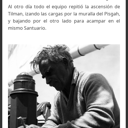
Santuario de la Nanda Devi, y como sabían que é
se extendía más allá de aquel contrafuerte, 
llamaron “el Pisgah”, con el mismo nombre que
montaña desde la cual Moisés divisó la Tier
Prometida.
Tilman buscó una vía en la pared Sur del Pisgah
Shipton hizo lo mismo en la pared Norte.
Shipton fracasó en la búsqueda y volvió 
campamento a esperar a Tilman.