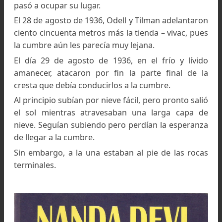
La expedición salió de Josimath el 19 de julio
1936 y se internó en las gargantas del Rishi Gang
El espolón Pisgah fue alcanzado el primero 
agosto de 1936 y el campamento base f
instalado el 6 de agosto.
La línea general de la ascensión seguía la arista S
recubierta de nieve y hielo. La cumbre se elev
dos mil quinientos metros más arriba d
campamento base.
El clima se volvió en contra de los escaladores
comenzó a nevar.
Recién el 16 de agosto se encontró 
emplazamiento para el campamento II.
Varios sherpas enfermaron de distintas dolenci