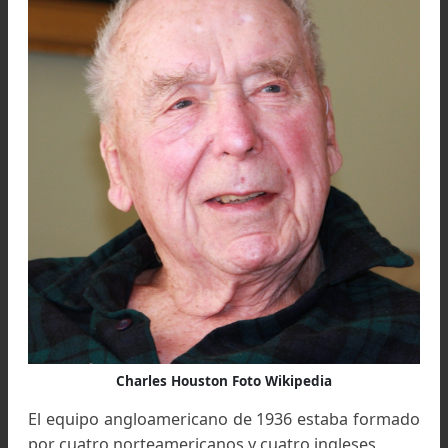
La falta de víveres y la proximidad del monzón 
obligó a dejar el Santuario el 24 de junio de 1934 
bajar a las gargantas del Rishi Ganga.
Volvieron a finales de agosto, y se dirigiero
explorar la parte meridional del Santuario.
Decidieron que un equipo tan pequeño no pod
intentar la escalada de la Nanda Devi y se retira
por el Maiktoli Pass, un descenso muy peligr
que les costó tres días de esfuerzos.
Regresaron a Ranikhet el día 27 de septiembre
1934.
La puerta que guardaba el acceso a la monta
quedaba abierta gracias a estos dos grand
exploradores.