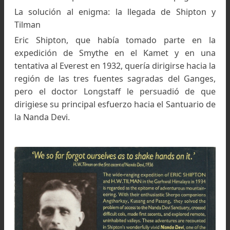
contemplar la cuenca de la Nanda Devi. Pero 
tres hombres renunciaron a intentar un desce
que les pareció extremadamente arriesgado.
Longstaff volvió a la región de la Nanda Devi
1907, acompañado por el teniente Bruce, Mumm
tres guías alpinos.
Remontó el curso del Rishi Ganga por su oril
Norte y después de acampar en la confluencia 
Rishi con el Rhamani, prosiguió su camino hacia
pared Norte, que lo desalentó una vez más.
Pasaron bastantes años hasta que en el año 19
M. Ruttledge con M.M. Howard Somervell y 
mayor general Wilson, se dirigieron hacia 
Noroeste del recinto, que les parec
infranqueable.