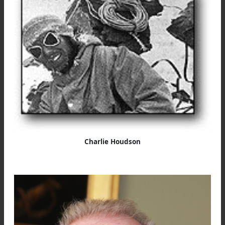
Pionero escalador Bill Tillman. Foto:
www.pinterest.com
El pequeño grupo pasó tres semanas en 
Santuario y dejando atrás las pendientes de hie
exploraron el sistema glaciar del Norte. Enton
se dieron cuenta que era imposible pensar 
escalar la Nanda Devi por su vertiente Norte: 
cara vertical cubierta de hielo y amenazada 
aludes.