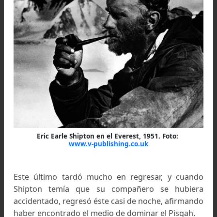
Everest: Ang Tarkey, Pasang Bothia y Kusa
Nangir.
Salieron de Ranikhet el 11 de mayo de 1934, y el
de mayo llegaron al punto que habían alcanza
Graham y Longstaff: la confluencia del Rishi Ga
y el Rhamani. La parte desconocida de l
gargantas se abría ante ellos.
La pared Norte les pareció absolutamen
impracticable, y decidieron seguir como vía gene
la pared meridional.
Su marcha por esta garganta duró nueve días,
fue siempre penosa.
Por fin llegaron a un enorme contrafuerte roco
cuya cima alcanzaba casi la altura de cuatro 
metros; era la suprema defensa que les oponía