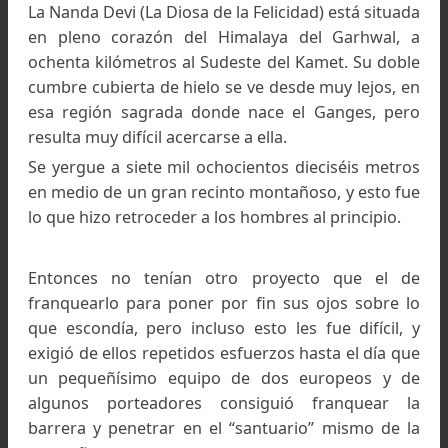
elementos que pueden transformarla en un cue
de hadas parecido al de la “Bella Durmiente 
Bosque”, o convertirla en un drama: la montaña
misteriosa y más poblada de dioses que cualqu
otra; está terriblemente protegida por una a
barrera de cumbres; y la historia empie
precisamente por el ataque a esta barrera que 
preciso atravesar y no conseguían hacerlo.
La Nanda Devi (La Diosa de la Felicidad) está situ
en pleno corazón del Himalaya del Garhwal,
ochenta kilómetros al Sudeste del Kamet. Su do
cumbre cubierta de hielo se ve desde muy lejos,
esa región sagrada donde nace el Ganges, pe
resulta muy difícil acercarse a ella.
Se yergue a siete mil ochocientos dieciséis met