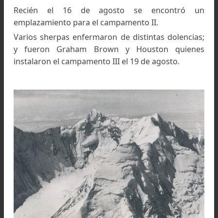
Charles Houston Foto Wikipedia
El equipo angloamericano de 1936 estaba form
por cuatro norteamericanos y cuatro ingleses.
Los americanos eran el doctor Charles Houston,
Adams Carter, W. F. Loomis y Arthur Emmons.
Los ingleses fueron: Tilman, Odell, T. Grah
Brown y Peter Lloyd.
Los acompañaba un fuerte equipo de veteran
sherpas: Pasang Kikuli, Kitar, Da Namgyal, N