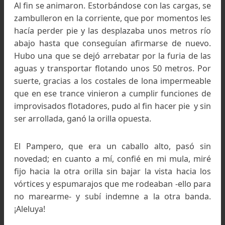
Izq.: Maestra de Casabindo
Der.: Eugenia Guitian, Real de Tolombón (3.900 mts.)
Regresó Guillermo donde nosotros, sin ulterio
problemas, para ayudarnos a cruzar las mulas
carga. El Escorpión, mientras, quedó solo en
orilla opuesta, temblando. Entre los tr
agolpamos las cargueras a la entrada de 