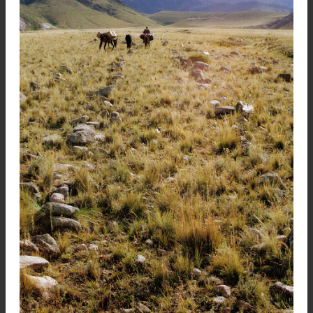
Promediaba la tarde cuando la senda de herrad
nos condujo hasta las casas de la sugestiva al
llamada Ovejería, cuyas habitaciones se desgra
a la vera de una extensa vega en declive, surc
en su centro por un arroyo de aguas límpida
Aquello es un lugar encantador desde el punto
vista estético y, si a ello sumamos la abier
hospitalidad de sus pocos habitantes, tendre
una idea de lo cómodos que inmediatamente n
sentimos allá.
Su gente vive en casitas de adobes con cimien
de piedra, techos a dos aguas cubiertos con 
duras gramíneas del altiplano, puertas, ventanu
y tirantería obtenidas de la liviana pero resiste
madera de cardón pasacana, luz de candil
ninguna de las comodidades de la ciudad.