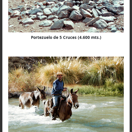
Los Potreros de Payogasta, Salta, Argentina
Cinco pequeñas columnas irregulares de grues
piedras superpuestas, (altas poco más o meno
metro) recuerdan la muerte de otros tant
arrieros acaecida a principios del siglo XX,
debemos dar crédito a los informes verbales 
me diera el “médico” curandero don Leocad
Guitián el 7 de Noviembre de 1999 en el Real