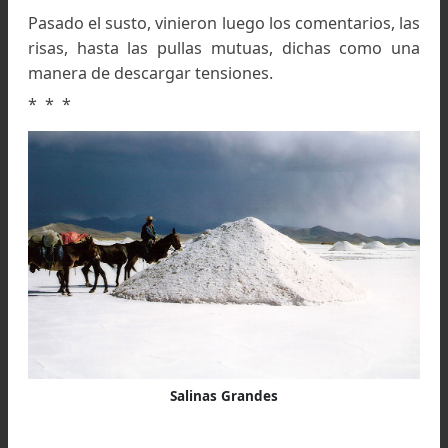
escarpa, pero éstas se negaban a meterse al r
Tuvimos pues que recurrir a métod
contundentes hasta convencerlas y con todo, si
era una era la otra, conseguían escabullirs
Carreras, gritos, pedradas… ¡Caramba con l
mulas, cuando quieren sen tercas lo consiguen!
Al fin se animaron. Estorbándose con las cargas,
zambulleron en la corriente, que por momentos 
hacía perder pie y las desplazaba unos metros 
abajo hasta que conseguían afirmarse de nuev
Hubo una que se dejó arrebatar por la furia de 
aguas y transportar flotando unos 50 metros. 
suerte, gracias a los costales de lona impermea
que en ese trance vinieron a cumplir funciones
improvisados flotadores, pudo al fin hacer pie y 