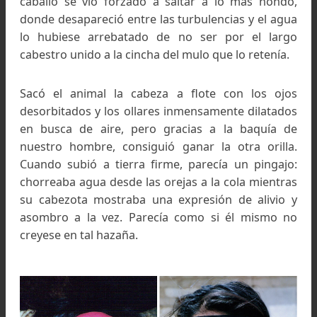
El caudal era allí ancho poco más de 20 metros, 
una profundidad media de un metro. Es decir, fá
de cruzar en condiciones normales pero, como
apunté, la pendiente era mucha y el agua baj
enfurecida.
Deslizando las patas delanteras a lo largo de
corta escarpa, el mulo se metió sin titubeos al r
el agua le llegó de inmediato a los pellones desde
costado a monte y apenas al estribo sobre el fla
opuesto: tanto era el empuje de la corrient
Intuyendo el peligro, el Escorpión se echó atrás 
la cuerda tensa, aterrorizado, pero ya era tar
porque Guillermo avanzó cortando el río en ses
para ofrecer la menor resistencia posible y 