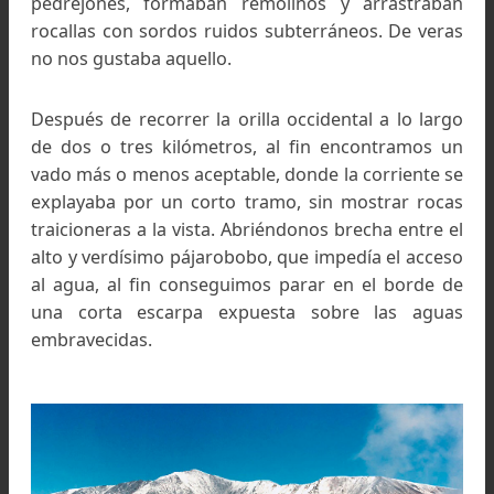
lo menos peligroso posible que nos permitie
pasar a la otra orilla. El río –en toda la zona con
lecho de gran pendiente- venía entonces m
crecido, levantando espumarajos; sus agu
leonadas chocaban con estruendo contra ocult
pedrejones, formaban remolinos y arrastrab
rocallas con sordos ruidos subterráneos. De ve
no nos gustaba aquello.
Después de recorrer la orilla occidental a lo la
de dos o tres kilómetros, al fin encontramos
vado más o menos aceptable, donde la corriente
explayaba por un corto tramo, sin mostrar ro
traicioneras a la vista. Abriéndonos brecha entre
alto y verdísimo pájarobobo, que impedía el acc
al agua, al fin conseguimos parar en el borde