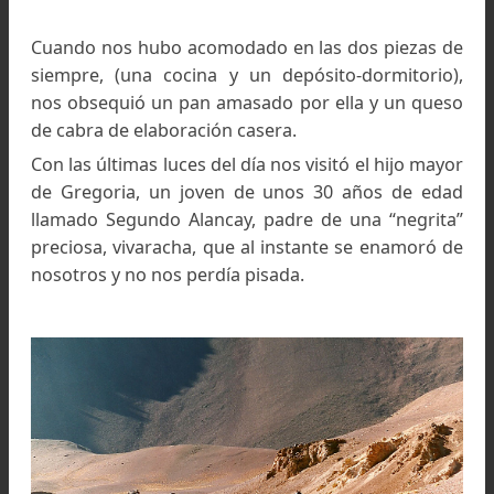
El Qhapaq Ñan es señalado por dos hileras de piedras,
los Nevados de Famatina, La Rioja