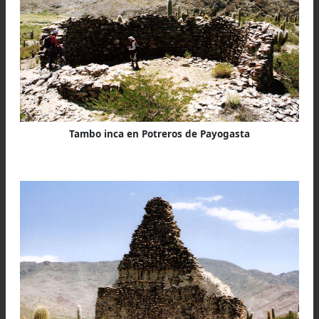
Camino Inca hacia Alto Calilegua, Jujuy
El viernes 13 de Marzo, con dos y media horas
trepada alcanzamos el abra de 5 Cruces (4.620
s.m.), con tiempo espléndido.
La gran apacheta o rústica plataforma que al
existe, es un cuadrángulo irregular levantado 
piedras del tamaño de un puño, o mayores, co
blanco unas pocas (¿cuarzo?) y material del lugar
mayoría. Mide 1,10 metros de altura máxima so
el nivel del piso circundante; 8x12 pasos son 
lados, El eje mayor, visto desde una pirca ubicad
unos 200 metros desde la apacheta, sobre u
ancha y suave dorsal del cerro Negro de Catte 