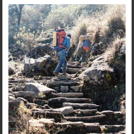
ser arrollada, ganó la orilla opuesta.
El Pampero, que era un caballo alto, pasó s
novedad; en cuanto a mí, confié en mi mula, m
fijo hacia la otra orilla sin bajar la vista hacia 
vórtices y espumarajos que me rodeaban -ello p
no marearme- y subí indemne a la otra band
¡Aleluya!
Pasado el susto, vinieron luego los comentarios, 
risas, hasta las pullas mutuas, dichas como 
manera de descargar tensiones.
* * *