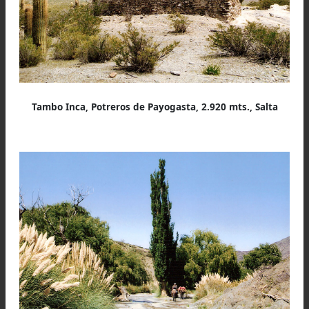
decir mirando desde el Sur), presenta un áng
aprox. de 220 grados con respecto al Nor
magnético.
Había ofrendas modernas en la parte superior
costados de la misma apacheta, como trozos 
madera, acullicos, hojas de coca, huesos, botel
de vidrio, lanitas, etc., continuación ésta de
antigua costumbre indígena de ofrendar peque
objetos al dios del paso. Sospecho que si 
removiera todo el material existente, seguir
apareciendo más ofrendas, pero antiguas.