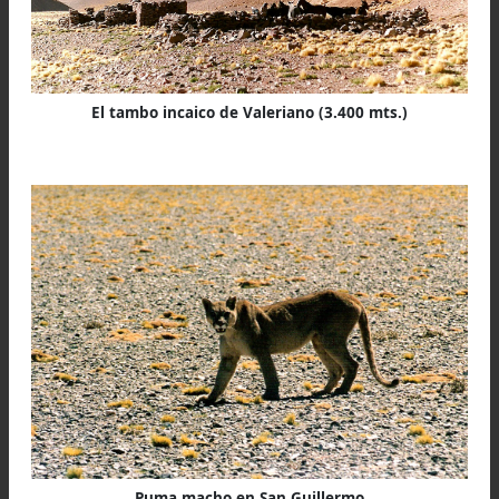
Qhapaq Ñan, al Oeste de los Nevados de Famatina
rumbo a Vinchina
Cada casa consta en realidad de dos, tres o 
habitaciones individuales, separadas entre sí 
estrechos pasillos, cuya misión específica 
cumplir funciones de cocina, depósito