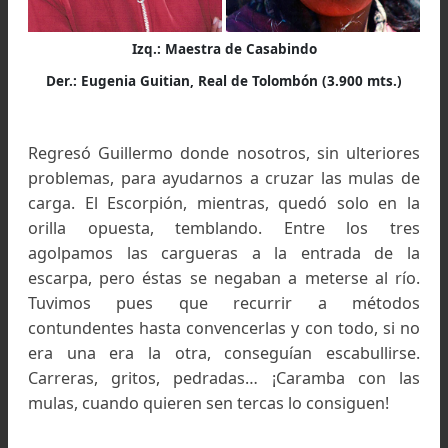
El Qhapaq Ñan (reciclado) antes de Rinconadillas, 3.4
mts.