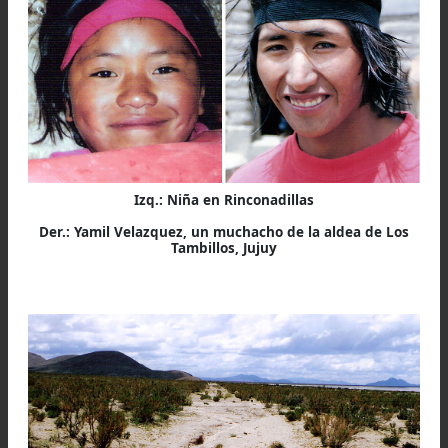
caballo se vio forzado a saltar a lo más hon
donde desapareció entre las turbulencias y el a
lo hubiese arrebatado de no ser por el lar
cabestro unido a la cincha del mulo que lo retenía
Sacó el animal la cabeza a flote con los oj
desorbitados y los ollares inmensamente dilata
en busca de aire, pero gracias a la baquía 
nuestro hombre, consiguió ganar la otra oril
Cuando subió a tierra firme, parecía un pinga
chorreaba agua desde las orejas a la cola mient
su cabezota mostraba una expresión de alivio
asombro a la vez. Parecía como si él mismo 
creyese en tal hazaña.