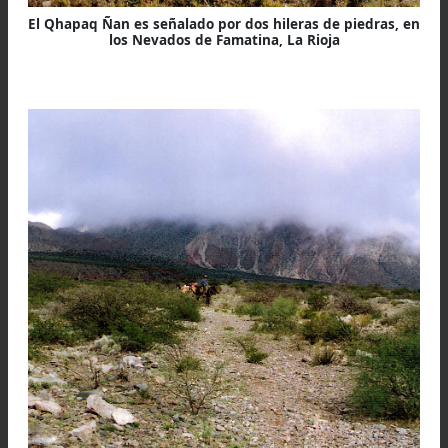
Cardón pasacana
(trichocereus pasacana): es
cardones columnares alcanzan alturas de hasta d
metros. Son endémicos del altiplano, prosperando 
encima de los 3.000 metros. Facilitan una madera
hasta dos pulgadas de espesor, cuya superficie
caracteriza por los alvéolos o celdillas que la rin
muy liviana. Desde el punto de vista arqueológico, 
indígenas del altiplano usaron sus espinas como agu
para costuras, también para fabricar peines. Sus fru
son comestibles.