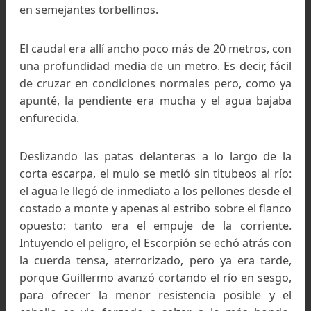
Corto tramo del Camino Inca rumbo a Tusaquilla (3.4
mts.)
Guillermo, nuestro baqueano, iba montado en 
mulo joven, fuerte, muy alto, que en San Juan ha
agregado a la tropilla con la idea de concluir
amansamiento en el transcurso de la expedici
Por consiguiente hizo punta sin ulteriores titube
llevando al Escorpión atado a la argolla de la cin
por cuanto, sólo, el caballo jamás se habría met
en semejantes torbellinos.