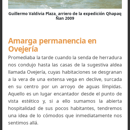
Tolombón, ubicado a 4.000 metros s.m., a l
fuentes del valle de La Ovejería.
Desde el punto de vista arqueológico esta nota
apacheta o plataforma, fue estudiada por la D
Constanza Ceruti en Febrero de 2002, quien ub
esa abra con el topónimo de “Abra Pishca Cruz”.
(
Constanza Ceruti (2004) :
INFORMES 
PROSPECCIÓN ARQUEOLÓGICA AL ABRA DE PISH
CRUZ – “El Santuario Incaico del Nevado de Chusca
pp. 255-270)
Aquí nos encontramos con tres nombr
diferentes para un mismo sitio: “Abra de 5 Cruce
“El Portezuelo” y “Abra de Pishca Cruz”. Los tres
refieren a un mismo accidente geográfico y 
entraré en polémica para dilucidar cual de los t
corresponde al verdadero topónimo.