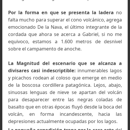
Clarín Revista acompaña a Brión y a Abel Edga
de la Nava, otro experimentado montañista, 
esta aventura de hacer cumbre sobre los 3.7
metros sobre el nivel del mar que registra el Lan
el antiguo volcán sagrado de los mapuches.
Por la forma en que se presenta la ladera
falta mucho para superar el cono volcánico, agr
emocionado De la Nava, el último integrante de
cordada que ahora se acerca a Gabriel, si no
equivoco, estamos a 1.600 metros de desniv
sobre el campamento de anoche.
La Magnitud del escenario que se alcanza
divisares casi indescriptible:
innumerables lag
y picachos rodean al coloso que emerge en me