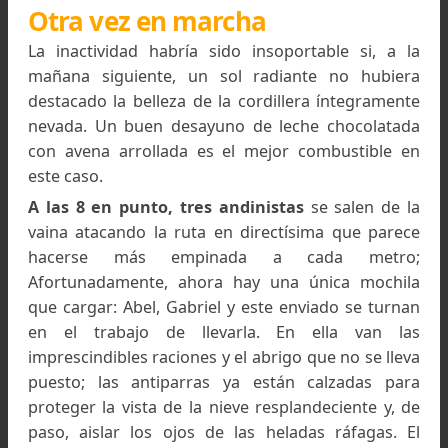
Bordeando la cresta basaltica, 200 metros antes de l
cumbre. Foto: Roberto Janz
La noche sin luna es más oscura
todavía por 
densos nubarrones que terminan por tapar tod
las estrellas apagando además el brillo de la lade
Ante la amenaza de tormenta, no queda ot
camino: meterse en las bolsas de dormir.
El día siguiente
, con nevada desde el alba, oblig
permanecer toda la jornada (y una noche más)
el precario campamento.
En verdad, el descanso no vino mal.
¡Qué será d