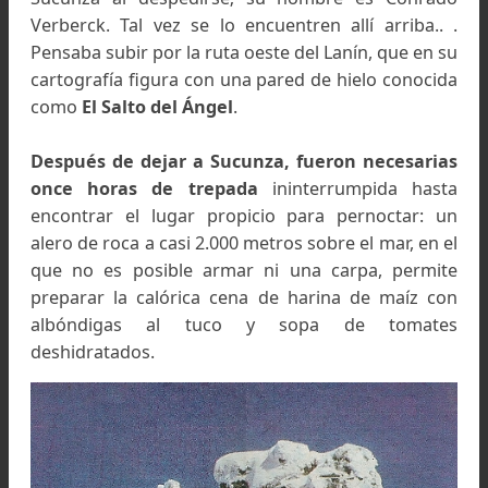
Avel Edgardo de la Nava durante la ascensión a la
cumbre. Foto: Roberto Janz
Al asalto del Gigante
Así aconsejados, y respetando siempre al col
que trataban de vencer, los tres escaladores
habían separado del guardaparque ya fuera d
bosque, frente a la quebrada del río Turbio 
nace a partir del glaciar del mismo nombre.
Hace unos días pasó un montañista solitario,
Club Andino Junín de los Andes, había dic
Sucunza al despedirse; su hombre es Conra