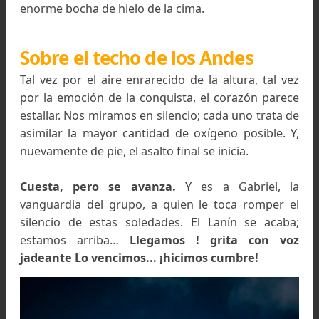
La Bandera Argentina en la Cumbre del Lanin flamean
en las manos de Gabriel Brión. Foto: Roberto Janz
Ya es preciso, además, colocarse la cuerda
pa
evitar accidentes. Y la medida resul
tremendamente oportuna, ya que varias decen
de metros más arriba se desprende la plantilla
puntas de acero (Grampones) de uno de l