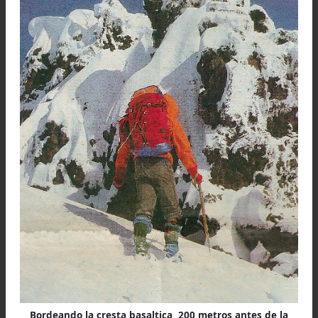
Verberck. Tal vez se lo encuentren allí arriba.
Pensaba subir por la ruta oeste del Lanín, que en
cartografía figura con una pared de hielo conoc
como
El Salto del Ángel
.
Después de dejar a Sucunza, fueron necesari
once horas de trepada
ininterrumpida has
encontrar el lugar propicio para pernoctar: 
alero de roca a casi 2.000 metros sobre el mar, en
que no es posible armar ni una carpa, permi
preparar la calórica cena de harina de maíz 
albóndigas al tuco y sopa de tomat
deshidratados.