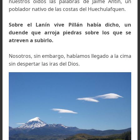
Ni las palabras,
ni siquiera la fotografía alcan
para registrar la inmensidad que se abarca de
la cúspide del Lanin. El horizonte, aquí arriba, ti
los 360 grados de la circunferencia terrestre. No
conoce otro volcán en el mundo que emerja as
solitario, en medio de una imponente cordille
rodeado de bellísimos espejos de agua: a sim
vista es posible reconocer los lagos Pirehuei
Panguipulli, Calafquen y Villarrica, situados
territorio chileno; además de los argentin
Tromen, Paimún, Lifilafquen, Epulafquen
Huechulafquen.