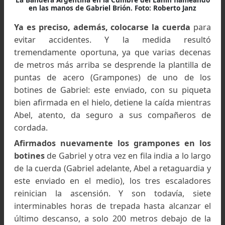
Afortunadamente, ahora hay una única mochi
que cargar: Abel, Gabriel y este enviado se tur
en el trabajo de llevarla. En ella van l
imprescindibles raciones y el abrigo que no se ll
puesto; las antiparras ya están calzadas pa
proteger la vista de la nieve resplandeciente y,
paso, aislar los ojos de las heladas ráfagas.
cansancio derivado de la altura empieza a hace
sentir: es que nos estamos acercando a los 3.
metros sobre el nivel del mar.