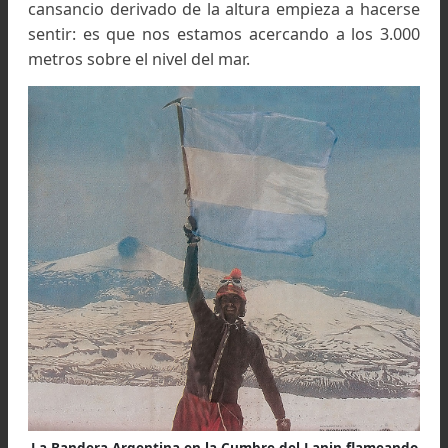
montañista neuquino!
se preguntaba Gabri
refiriéndose a Verberck. Quizá esté refugiado en
las peñas, como nosotros, pero del otro lado 
monte.
Otra vez en marcha
La inactividad habría sido insoportable si, a
mañana siguiente, un sol radiante no hubie
destacado la belleza de la cordillera íntegrame
nevada. Un buen desayuno de leche chocolata
con avena arrollada es el mejor combustible 
este caso.
A las 8 en punto, tres andinistas
se salen de
vaina atacando la ruta en directísima que par
hacerse más empinada a cada metr