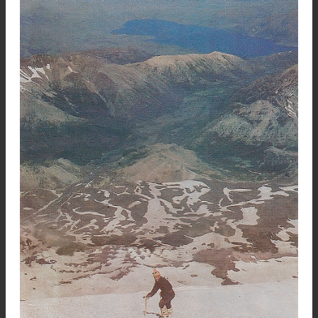
mundo inferior, justifican el tremendo respeto 
siempre Inspiró el Lanín.
Hablando de respeto,
el guardaparque hab
adelantado un utilísimo consejo.
¡cuidado con 
nubosidad de la cima!
había dicho.
Recuerden que la menor concentración de nub
sobre ella anuncia tormenta en puerta. En caso
emergencia, busquen siempre algún hueco ent
las rocas y aten las mochilas a las piquetas clava
en el hielo.