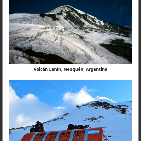
botines de Gabriel: este enviado, con su piqu
bien afirmada en el hielo, detiene la caída mient
Abel, atento, da seguro a sus compañeros 
cordada.
Afirmados nuevamente los grampones en l
botines
de Gabriel y otra vez en fila india a lo la
de la cuerda (Gabriel adelante, Abel a retaguardi
este enviado en el medio), los tres escalado
reinician la ascensión. Y son todavía, sie
interminables horas de trepada hasta alcanzar
último descanso, a solo 200 metros debajo de
enorme bocha de hielo de la cima.
Sobre el techo de los Andes
Tal vez por el aire enrarecido de la altura, tal 