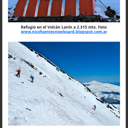
por la emoción de la conquista, el corazón par
estallar. Nos miramos en silencio; cada uno trata
asimilar la mayor cantidad de oxígeno posible.
nuevamente de pie, el asalto final se inicia.
Cuesta, pero se avanza.
Y es a Gabriel, 
vanguardia del grupo, a quien le toca romper
silencio de estas soledades. El Lanín se aca
estamos arriba…
Llegamos ! grita con v
jadeante Lo vencimos... ¡hicimos cumbre!