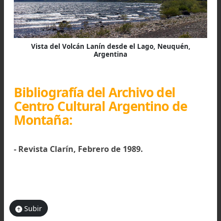
Vista del Volcán Lanín. Foto:
www.sanjuan8.com
Un profundo tapiz arbóreo,
cuyo verde m
intenso parece concentrarse hacia las orillas 
Huechulafquen, rodea al Lanín. Y desde arriba
adivina: allí abajo, donde el canto del big
quebranta el silencio junto al estridente chillido 
carpintero de copete colorado, entre corpulen
coihues, ñires y lengas, proliferan tupid