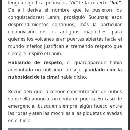
Dentro de lo posible, eviten subir de frente a 
desprendimientos de rocas
había adverti
Sucunza; como bien los define su nombre indíge
los peñascos de la muerte existen, y por 
velocidad son prácticamente imposibles 
observar, aunque felizmente dejan marcado 
corredor sobre la nieve.
El guardaparque recuerda que los mapuch
habían denominado al monte Lanlil, que en 
lengua significa peñascos
"lil"
de la muerte
"la
De allí deriva el nombre que le pusieron l
conquistadores: Lanín, prosiguió Sucunza; es
desprendimientos continuos, más la particul
cosmovisión de los antiguos mapuches, pa
quienes los volcanes eran puertas abiertas hacia