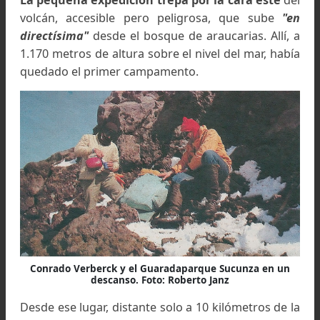
de la boscosa cordillera patagónica. Lejos, aba
sinuosas lenguas de nieve se apartan del vol
para desaparecer entre las negras coladas 
basalto que en otras épocas fluyó desde la boca 
volcán, en forma incandescente, hacia l
depresiones actualmente ocupadas por los lagos
La pequeña expedición trepa por la cara este
d
volcán, accesible pero peligrosa, que sube
directísima"
desde el bosque de araucarias. Allí
1.170 metros de altura sobre el nivel del mar, ha
quedado el primer campamento.