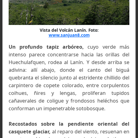
Ascenso al Volcán Lanín
.
Foto:
www.nicofuentesnowboard.blogspot.com.ar
Mientras se recoge la cuerda, Abel descub
huellas frescas en la cima. Y entonces todos 
acordamos de Verberck, el andinista neuquin
Siguiendo las huellas hasta la parte más elevada 
casquete de hielo basta levantar unas planchas
escarcha para encontrar, dentro de una la
cerrada, el testimonio que buscábamos: "Graci
Dios mío, por tanta belleza. Conrado Verberck, C
Andino Junín de los Andes. Evidentemente, 
neuquino se nos había adelantado en algun
horas.
La belleza del Lanin