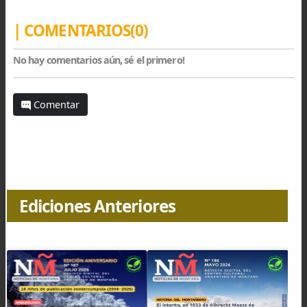
cañaverales de coligue y frondosos heléchos 
conforman un impenetrable sotobosque.
Recostados sobre la pendiente oriental d
casquete glaciar,
al reparo del viento, resuenan
nuestros oídos las palabras de Jaime Antín, 
poblador nativo de las costas del Huechulafquen.
Sobre el Lanín vive Pillán había dicho, 
duende que arroja piedras sobre los que 
atreven a subirlo.
Nosotros, sin embargo, habíamos llegado a la c
sin despertar las iras del Dios.