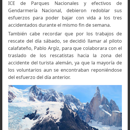
aunque sus lesiones no eran de consideración.
evacuación pudo realizarse sin mayor
complicaciones y ambos turistas fueron deriva
a El Calafate.
Teniendo en cuenta la limitada cantidad 
personal disponible y la gran cantidad de horas
trabajo en zonas peligrosas y de difícil acceso 
exigen un gran esfuerzo físico y mental, es 
destacar que tanto los voluntarios de la Comis
de Auxilio de El Chaltén, como los integrantes 
ICE de Parques Nacionales y efectivos 
Gendarmería Nacional, debieron redoblar s
esfuerzos para poder bajar con vida a los tr
accidentados durante el mismo fin de semana.
También cabe recordar que por los trabajos 