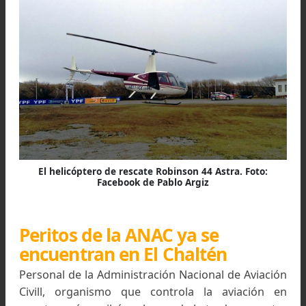
aviso para que se estableciera desde el pueblo
trabajo adicional al que ya estaba en marcha, y
dirigió al encuentro del escalador accidentado 
era asistido por una pareja de escaladores q
estaban en el lugar a la espera del rescate.
Desde Parques Nacionales se emitió un bre
comunicado cometando el lamentable acciden
ocurrido en la tarde de hoy en el cual falleció
helicopterista Pablo Javier Argiz Vales, quien arr
desde El Calafate al llamado de una emergencia
rescate en la zona del Glaciar Fitz Roy Norte.
rescatista que lo acompañaba no sufrió lesiones.
"Acompañamos en el dolor a su familia y ser
queridos.
Guardaparque A. Caparrós
Encargado UGD Zona Norte Lago Viedma"