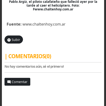
Civill, organismo que controla la aviación 
nuestro país, arribó en horas de la tarde a nues
localidad para llevar adelante el estudio de 
causas que produjeron el accidente del helicópt
en el glaciar Fitz Roy Norte, en el que falleció
piloto, Pablo Argis.
Los funcionarios pertenecen a la Junta 
Investigaciones de Accidentes de Aviación Ci
(JIAAC) dependiente del Ministerio del Interio
Transporte de la Nación, y ya se encuentr
trabajando con personal de Gendarmería Nacio
e integrantes de la Comisión de Auxilio de 
Chaltén.
Se espera que en las próximas horas se definan 
acciones a seguir, las que incluirían trasladarse