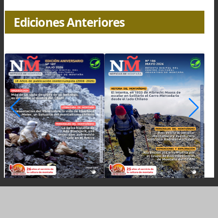
lugar del accidente para peritar la aerona
siniestrada y recuperar el cuerpo del piloto.
Desde la delegación de Gendarmería Nacional de
Chaltén se informó que la causa ya está en 
juzgado federal de Río Gallegos y rige sobre ésta
secreto de sumario. Se aguarda la llegada 
personal especializado en rescate de alta mont
para proceder a actuar, una vez que la justicia
autorice.