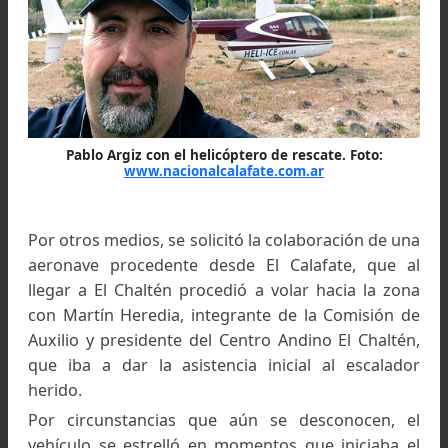
Roy
Por la tarde del Domingo 14 de diciembre, 
aeronave había arribado a nuestra localidad p
prestar asistencia en el rescate de un escala
accidentado en el glaciar Fitz Roy Norte. En
aproximación al lugar del accidente se precipit
tierra ocasionando la muerte de su piloto, Pa
Argis.
El helicóptero trasportaba al primer rescatista a
zona, que iba a asistir a una persona accident
de la cual se tomó conocimiento a primera hora
la tarde.
Como es habitual en estos casos se activó 
protocolo de rescate que incluye a la Comisión
Auxilio de El Chaltén, Parques Nacionales