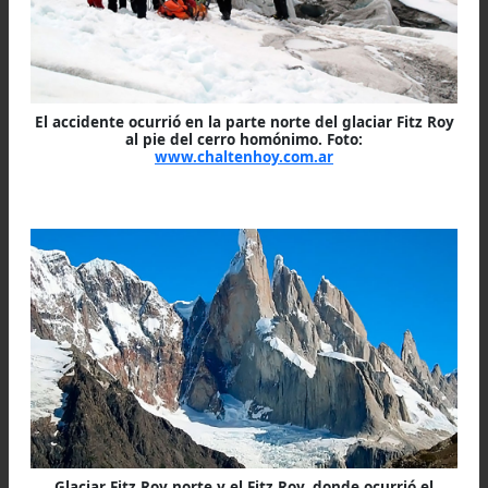
Rescate
Para este lunes se espera que hasta el lugar 
accidente ascienda una patrulla de la Gendarme
Nacional, cuyos efectivos deben realizar l
reconocimientos, pericias y el rescate del cue
del infortunado Argiz.
Mientras tanto, el andinista accidentado en la z
de glaciares era bajado por grupos de rescatis
de la Comisión de Auxilio y de Parques Nacional
con un cuadro de hipotermia que podría compli
su estado de salud.
El helicóptero siniestrado era propiedad de 
empresa Cielo Patagónico Sur SRL.