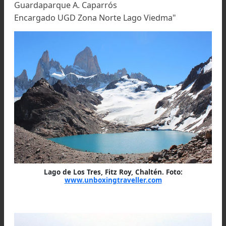
Pablo Argiz con el helicóptero de rescate. Foto:
www.nacionalcalafate.com.ar
Por otros medios, se solicitó la colaboración de 
aeronave procedente desde El Calafate, que 
llegar a El Chaltén procedió a volar hacia la z
con Martín Heredia, integrante de la Comisión
Auxilio y presidente del Centro Andino El Chalt
que iba a dar la asistencia inicial al escala
herido.
Por circunstancias que aún se desconocen, 
vehículo se estrelló en momentos que iniciaba
descenso, falleciendo el piloto Pablo Javier Ar
Vales, mientras que resultó ileso Martín Hered
quien viendo que no podía ayudar al fallecido, 