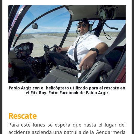
el rescate.
Argiz voló hacia el sector del cerro Chaltén,
dirección al sitio conocido como "Filo del Hom
Sentado”, donde los rescatistas que sacaban 
andinista en estado de hipotermia de la grieta,
derivarían en el helicóptero para hacer mas ráp
el traslado al centro asistencial.
El helicóptero Robinson 44 Astro golpeó y ca
contra una ladera, el rescatista que acompañab
Argiz fue quien se salvó.Heredia alcanzó a salir 
interior del helicóptero e intentó sacar al pilo
pero le fue imposible. Luego la aeronave come
a incendiarse.
El rescatista dio aviso por su equipo de rad
anunciando el accidente y la imposibilidad 