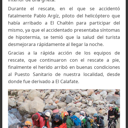
Roy o Chaltén).
El accidente se habría originado al no est
encordado a su compañero, a raíz de ello, el turi
germano sufrió la fractura de una pierna
múltiples golpes en todo el cuerpo al caer en
interior de una grieta.
Durante el rescate, en el que se acciden
fatalmente Pablo Argíz, piloto del helicóptero 
había arribado a El Chaltén para participar 
mismo, ya que el accidentado presentaba sínto
de hipotermia, se temió que la salud del turi
desmejorara rápidamente al llegar la noche.
Gracias a la rápida acción de los equipos 
rescate, que continuaron con el rescate a pi
finalmente el herido arribó en buenas condicio
al Puesto Sanitario de nuestra localidad, de