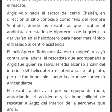
del cerro Chaltén incendiándose.
El accidente aéreo ocurrió este domingo cerca
las 19:00 cuando por causas que se tratan 
establecer el helicóptero Robinson 44 Ast
pilotado por Argiz y acompañado por un rescati
se dirigieron a la localidad de El Chaltén a resca
a un andinista que horas antes había caído en 
grieta en la zona de alta montaña.
Piloteada por Pablo Argíz, la aeronave llegó 
novedades a la localidad de El Chaltén, donde
piloto tomó contacto con guardaparques, y av
sobre su llegada a la Torre de Control de 
aeropuerto de El Calafate.
Argiz voló hacia el lugar en compañía del rescati
de la localidad de El Chaltén, Martín Heredia, p
no alcanzó a llegar al sitio donde era esperado p