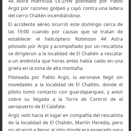
Una canoa colaboró a trasladar a los italianos
accidentados por la Laguna Torre. Foto: Leonardo
Viamonte,
www.chaltenhoy.com.ar
Fuente:
www.chaltenhoy.com.ar
Se estrelló un helicóptero de
rescate, murió el piloto
El accidente ocurrió el Domingo 14 de diciem
cerca de las 19:00 cuando un helicóptero Robin
44 Astra matricula LV-ZHW piloteado por Pab
Argiz por razones golpeó y cayó contra una lad