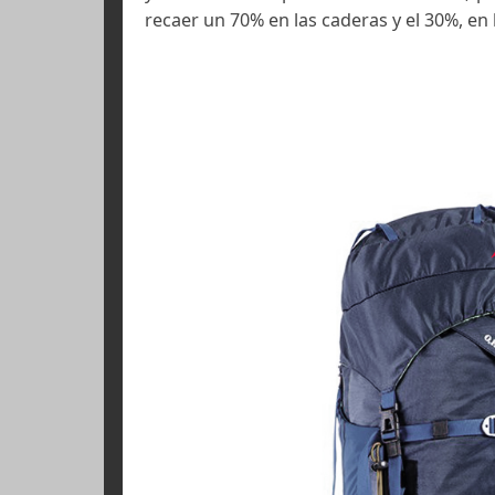
¿Cómo calcular el peso a llevar?:
kilos, el 40 % de mi peso es 31 kg.
Si calculara el 25% de mi peso, lleva
Distribuir el peso de l
Hay que conseguir que el centro de
y con el mismo peso en ambos lado
recaer un 70% en las caderas y el 3