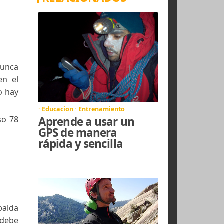
e nunca se van a
la actividad y al
ARTÍCULOS
ad, tanto en una
RELACIONADOS
chila que nunca
periencia en el
 y para ello hay
· Educacion · Entrenamiento