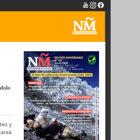
NTAÑA -
con
ino
sada, haciéndolo
ón es el porteo y