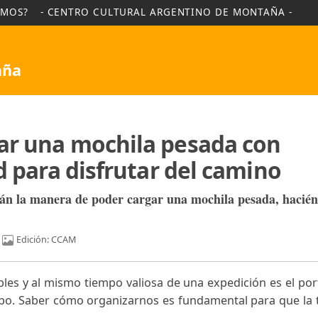
NES SOMOS?
- CENTRO CULTURAL ARGENTINO DE MO
Montaña
argar una mochila pesada 
idad para disfrutar del cam
contrarán la manera de poder cargar una mochila pe
Edición: CCAM
Martín
invisibles y al mismo tiempo valiosa de una expedici