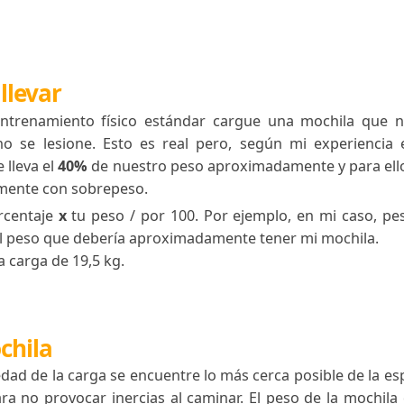
actividad se cargue innecesariamente con cosas qu
 de que es primordial llevar todo lo necesario para 
sible, pues menor peso es mayor movilidad y segurid
s a llevar
 un entrenamiento físico estándar cargue una mo
ue no se lesione. Esto es real pero, según mi ex
dad se lleva el
40%
de nuestro peso aproximadamente
ecíficamente con sobrepeso.