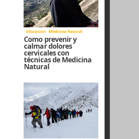
Aprende a usar un
mi caso, peso 78
GPS de manera
 mochila.
rápida y sencilla
ble de la espalda
 la mochila debe
· Educacion · Medicina Natural
Como prevenir y
calmar dolores
cervicales con