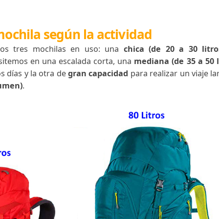
l y equipo. Saber cómo organizarnos es fundamental 
de mochila según la actividad
tenemos tres mochilas en uso: una
chica
(de 20
ue necesitemos en una escalada corta, una
mediana (d
o o dos días y la otra de
gran capacidad
para realiza
 de volumen)
.