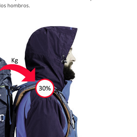
el porcentaje
x
tu peso / por 100. Por ejemplo, en 
 Ese es el peso que debería aproximadamente tener mi
ría una carga de 19,5 kg.
a mochila
 gravedad de la carga se encuentre lo más cerca posi
s, para no provocar inercias al caminar. El peso de
0%, en los hombros.