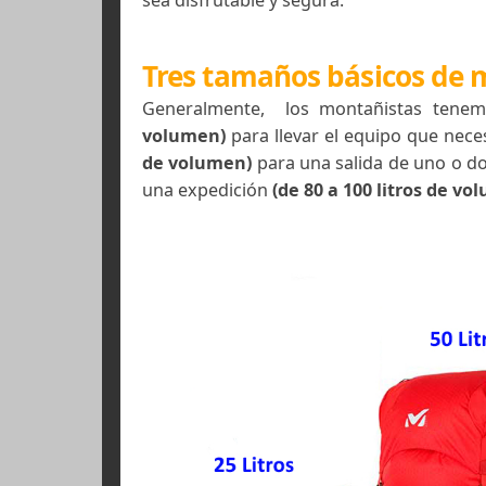
traslado de las cargas del materia
sea disfrutable y segura.
Tres tamaños básicos 
Generalmente, los montañistas 
volumen)
para llevar el equipo q
de volumen)
para una salida de un
una expedición
(de 80 a 100 litros