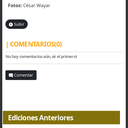
mañana el grupo se puso en marcha por 
sendero hacia el abra, la que alcanzamos dos ho
más tarde cuando los rayos comenzaban a ilumi
la pared norte del Chañi, totalmente desprovis
por la época del año, de nieve y sus característi
canales de hielo.
Continuamos por el largo filo, descubriendo
medida que ascendíamos algunas plataformas
pircados prehispánicos que fueran utilizados h
más de quinientos años para la ceremonia 
Capacocha consumada en la cumbre del cerro. 
últimos pasos por encima de los 5.700 m. fue
eternos y fatigosos pero cerca de las diez y me
de la mañana los cuatro nos encontrábam
pisando sus 5.896 metros.