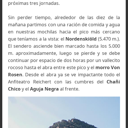
Ubicación de las cumbres en el Macizo del Chañi,
Provincia de Jujuy
29/10:
Por la mañana muy temprano nos dirigim
hasta donde se acaba la huella vehicular, más arr
de Casa Mocha (campamento principal del cer
por su ladera oeste), llegando a un lugar conoc
como Mina Abandonada a 4.772. m., don
armamos carpa que nos serviría de base para 
próximas tres jornadas.
Sin perder tiempo, alrededor de las diez de 
mañana partimos con una ración de comida y a
en nuestras mochilas hacia el pico más cerca