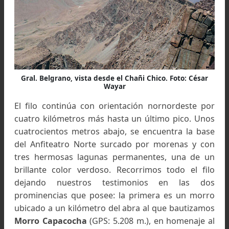
oeste de este último cerro que nos demandó u
hora de tropiezos por el tamaño de las rocas y 
continuos acarreos.
Llegamos a un portezuelo justo en frente de 
desconocida pared norte del Chañi Chico. Con 
700 m. de altura, es simplemente impresionan
aunque algo más fragmentada que las otr
paredes del macizo. Considero que tiene buen
probabilidades de escalada, sobre todo por u
arista sobre el costado izquierdo de una eno
erosión circular llena de material suelto. Sin dud
la pared sufre la constante caída de piedras de
las partes más altas, evidenciado por los conos
deyección ubicados en el fondo del valle. Esta a
la denominamos Nido de Cóndores, ya q
numerosas de estas aves aprovechan las grietas