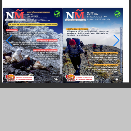
Contentos por la experiencia vivida, unidos c
grupo y con la satisfacción de coronar dos nue
cumbres, algo soñado hoy en día, emprendimos
regreso, dejando al Chañi Sur (5.750 m.) para o
oportunidad; el cansancio acumulado en cuat
días ininterrumpidos de actividad ya nos pesa
en las piernas…