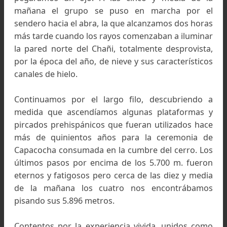
Llegamos oscureciendo entre refucilos y u
persistente nevada.
Cumbre cerro Capacocha a 5.208 mts. Foto: César Way