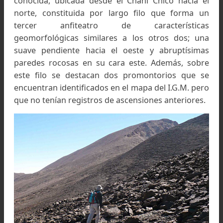
por escarpados filos. Si bien la mayoría de los pi
registran ascensiones por diferentes rutas, 
macizo posee una zona escasamente transitada
conocida, ubicada desde el Chañi Chico hacia
norte, constituida por largo filo que forma 
tercer anfiteatro de característic
geomorfológicas similares a los otros dos; u
suave pendiente hacia el oeste y abruptísim
paredes rocosas en su cara este. Además, sob
este filo se destacan dos promontorios que 
encuentran identificados en el mapa del I.G.M. p
que no tenían registros de ascensiones anteriore