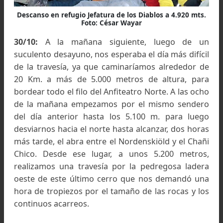
Así, a las cinco de la tarde, totalmente exhaus
alcanzamos su cumbre, mirador privilegiado de
imponente
pared norte del Chañi
de más de 9
metros de altura. Como un regalo para 
descenso, se despejó totalmente y pudimos lle
al campamento al atardecer bajo un cielo teñido
rojo.