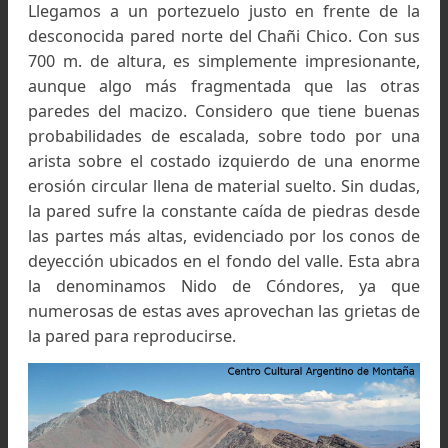
Descanso en refugio Jefatura de los Diablos a 4.920 mt
Foto: César Wayar
30/10:
A la mañana siguiente, luego de 
suculento desayuno, nos esperaba el día más difí
de la travesía, ya que caminaríamos alrededor
20 Km. a más de 5.000 metros de altura, pa
bordear todo el filo del Anfiteatro Norte. A las o
de la mañana empezamos por el mismo sende
del día anterior hasta los 5.100 m. para lue
desviarnos hacia el norte hasta alcanzar, dos ho
más tarde, el abra entre el Nordenskiöld y el Ch
Chico. Desde ese lugar, a unos 5.200 metro
realizamos una travesía por la pedregosa lad