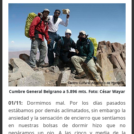
nuevamente al Chañi Chico sin tener una posi
vía de escape hacia cualquiera de los d
anfiteatros. La decisión, aceptada con muc
bronca al no poder cumplir con nuestro objetivo
nueve cumbres, fue regresar.
Una tormenta con fuertes vientos y nevadas por
tarde nos ratificaría lo acertada que fue. Un ta
decepcionados escalamos nuevamente las roc
hasta la cima del Chañi Chico y bajamos hasta
campamento de la Mina Abandonada cerca de l
cuatro de la tarde. A pesar del revés de la jorna
resolvimos trasladarnos hasta Jefatura de l
Diablos (4.920 m.), campamento de altura por
ruta normal, para intentar al día siguiente la c
más alta del Nevado, la
cumbre Gral. Belgra