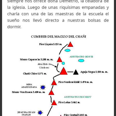
28/10/2009:
Salimos por la tarde en camioneta
San Salvador de Jujuy rumbo a la localidad de
Moreno, ubicada en pleno altiplano jujeño a u
3.500 m.s.n.m. y a 25 Km. de la base del cerro, 
el objetivo de pernoctar a esa altura para log
una mejor aclimatación. Nos hospedamos en 
salón parroquial que con tanta generosid
siempre nos ofrece doña Demetrio, la celadora
la iglesia. Luego de unas riquísimas empanada
charla con una de las maestras de la escuela
sueño nos llevó directo a nuestras bolsas 
dormir.