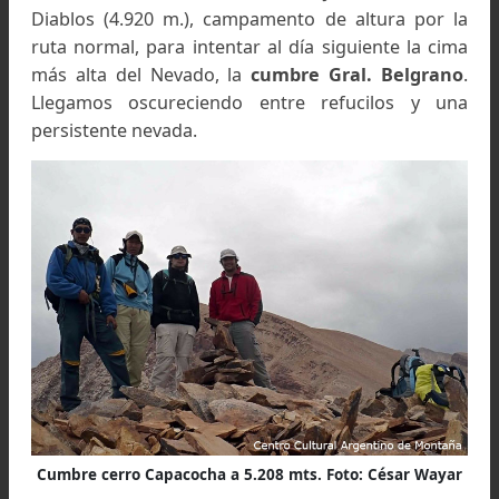
Paredones, al fondo el Morro Liquin. Foto: César Waya
31/10:
Amaneció despejado y para este d
teníamos pensado una travesía uniendo el Cha
Chico con el Aguja Negra por su filo orienta
Salimos bien temprano y antes del mediodía 
estábamos en la cumbre del primero a 5.5
metros, pero al tratar de descender n
encontramos con graves problemas. A unos 
metros por debajo de la cumbre nos encontram
sobre unas terrazas de enormes rocas sueltas, 
otro lado consideramos que para nuestra técn
era un filo muy expuesto, no contábamos c
equipo necesario y además pensábamos que e
muy arriesgado y extenso ir al Aguja Negra (5.
m.) y tratar de volver el mismo filo ascendie