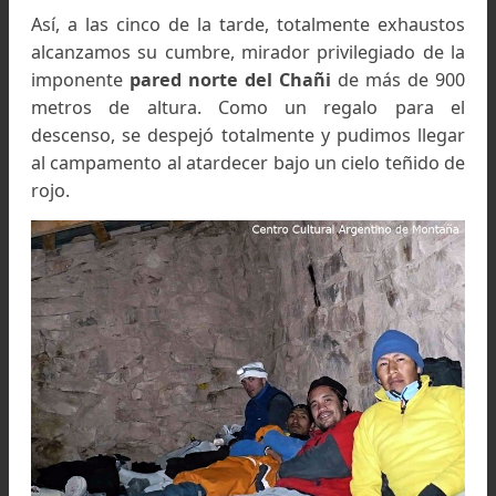
mediodía continuamos por la parte más alta del f
con dirección sur. En una loma intermed
encontramos una enorme cantidad de leñ
evidencia de la presencia del hombre prehispán
y el desarrollo de rituales en la montaña. Con
tormenta encima cerca de las dos y media de 
tarde alcanzamos el
morro Von Rosen
de 5.450
Aunque no estaba nevando, las nubes habí
tapado todo el panorama y se podía v
intermitentemente sólo a escasos metros. A pe
de este inconveniente, decidimos continu
guiándonos simplemente por tratar de camin
sobre la parte más alta de la arista, sabiendo 
indefectiblemente nos íbamos a topar con el ter
y último pico de la jornada, el Pico Las Leñas (5.
m.).