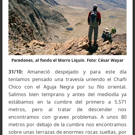
del Anfiteatro Norte surcado por morenas y c
tres hermosas lagunas permanentes, una de 
brillante color verdoso. Recorrimos todo el f
dejando nuestros testimonios en las d
prominencias que posee: la primera es un mor
ubicado a un kilómetro del abra al que bautiza
Morro Capacocha
(GPS: 5.208 m.), en homenaje
nombre del ritual realizado por los incas en
cumbre principal del Chañi, en donde fue
sacrificado un niño de 5 años y que fue
descubierto por el Teniente Pérez en 1905.
El segundo, mucho más saliente y coronando 
final, lo denominamos
Pico Liquín
(GPS: 5.153 
en honor al apellido del acompañante y guía nat
de la primera expedición sueca al macizo en el 