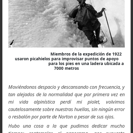
Era evidente que no hubiéramos alcanzado la cum
antes de medianoche y comprendimos que, en u
noche sin luna en la que casi con seguridad habría
necesitado algunas paradas para encontrar la ruta
descenso, probablemente hubiéramos muerto de frío.
Habíamos estado en todo momento dispuestos
arriesgar nuestras vidas, pero deseábamos arrojar
por la borda, así así que decidimos bajar de la mont
y admitir nuestra derrota en buena lid.
No hubo nieve recién caída, ni ventisca ni frío inte
que nos expulsara de la montaña. Sólo éramos 
débiles mortales, y la tarea más dura que la natural
ha impuesto hasta ahora al hombre, fue demasi
dura para nosotros.