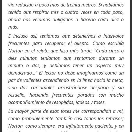
Makalu, la quinta cima más alta de la Tierra
se podía observar por encima del campamento
Hacia un frio muy intenso, pero por encima de nosotros
veíamos una mancha de luz solar y nos esforzamos para
alcanzarla y calentarnos en ella.
Encontramos un gran parche de nieve sobre el c
Norton talló peldaños, y superado este obstác