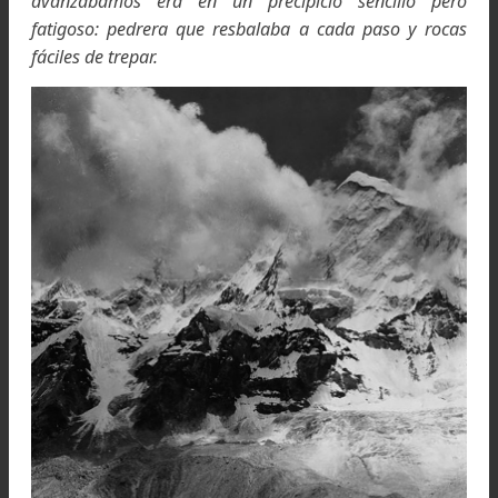
el mundo entero: desde los dedos dorados d
Kangchenjunga, al Oriente, más allá de las leja
cumbres del Tíbet medio de las que nos separa
varias cadenas de montañas, hasta el Gaurisanka
sus satélites hacia el Oeste, negros sobre el cielo ro
Recuerdo una curiosa sensación que tuve durante
estancia en aquel campamento, como si n
estuviéramos acercando al borde de un campo 
tenía un muro a su alrededor, un muro elevad
insalvable.
El campo era la capacidad humana; la pared l
limitaciones del hombre. El campo, me acuerdo, era
un verde brillante y uniforme, y caminábamos hacia
borde, ahora muy cerca de aquel borde, donde el m
blanco grisáceo nos decía: “Hasta aquí, y no más lejos
Aquella sensación casi física de hallarme cerca 