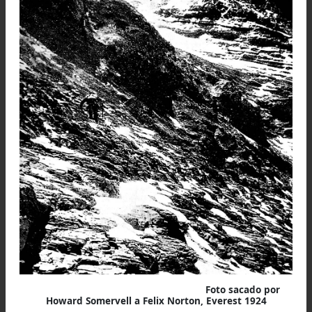
Hubo una cosa a la que pudimos dedicar muc
tiempo: contemplar el panorama, por supues
magnifico en toda su extensión. Las grandes cumb
que solo una semana antes veíamos cernirse so
nosotros con sus impresionantes testas nevadas e
ahora tantas olas en el océano de montañas que ha
a nuestros pies.
El colosal bastión del Cho Oyu y el Gyachung Kang 
un muro que por encima del que divisábamos l
suaves montañas calizas del Tíbet, y aún más allá
veían algunas cumbres nevadas en la lejanía, tal ve
200 millas de distancia. Las montañas casi siempre 
más bellas, cuando uno se halla por debajo, pero aún
pierden su gloria individual al verlas desde arriba,
una sensación jubilosa contemplar una vista 
inmensa como la que se nos ofreció aquel día.