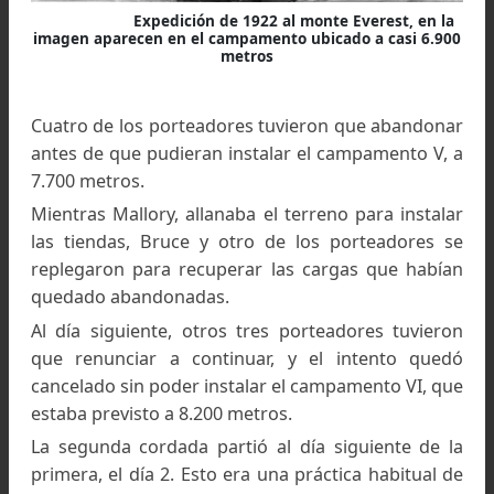
inglés, y por Howard Somervell, cirujano en 
hospital londinense.
Durante el primer intento, Mallory y Bruce, hab
establecido el campamento V a 7.710 metros SN
en la arista Norte.
El 1 de junio, Mallory, Bruce y nueve porteador
iniciaron la marcha para realizar el primer inten
salieron desde el campamento IV, situado en 
espacio relativamente protegido a unos 50 met
bajo el collado Norte. Cuando alcanzaron el coll
y perdieron la protección del muro de hiel
comenzaron a soportar fuertes vientos.