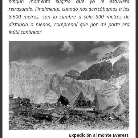
termino la resbaladiza pedrera y ascendimos el re
del día sobre terreno rocoso sencillo, aunque todas 
repisas estaban inclinadas hacia fuera y muchas
hallaban recubiertas de pequeñas piedras que 
hacía sentir inseguros.
Sin embargo, el sol fue amable con nosotros y ale
nuestro recorrido. Incluso el viento no era 
desagradable como lo fue el día anterior. De hec
contábamos con las mejores condicion
meteorológicas posibles. Ojalá no hubiésem
empezado nuestra ascensión tan decaídos como un 
de inválidos, hambrientos y debilitados por el 
tiempo de las últimas semanas.
A unos 200 o 250 metros por encima de nuest
campamento pareció como si de repen