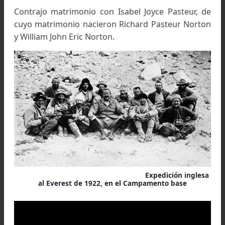
las montañas de los Alpes.
Allí, él y su hermano se convirtieron en adepto
las excursiones sobre el suelo abrupto
resbaladizo en busca de gamos, subien
pendientes que los cazadores locales no 
atrevían a afrontar.
Alto, elegante e imponente, Edward, era tamb
lingüista, y además fue un jinete que no conocía
miedo. Había servido en el cuerpo de Artille
Montada y disfrutaba del polo y la caza de jabal
caballo.
Contrajo matrimonio con Isabel Joyce Pasteur,
cuyo matrimonio nacieron Richard Pasteur Nor
y William John Eric Norton.