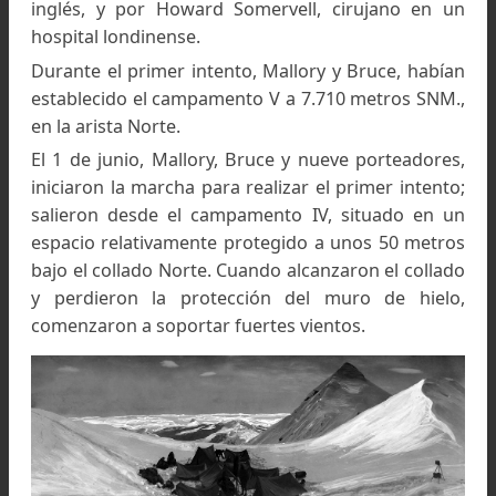
Su modestia y sus intereses culturales 
convirtieron en un miembro muy apreciado de 
expediciones al Everest, y ofrecía, además, 
ventaja de hablar varios dialectos indostanos.
experiencia le permitió unirse a la expedici
británica del Monte Everest, de los años 192
1924 y alcanzando, grandes alturas.
Llegó a ser un militar y montañero ingl
destacado y apreciado, pariente lejano de Geo
Mallory, el comandante Norton, fue elegi
miembro de la segunda expedición al Everest 
1922, y posteriormente, en la expedición del 
1924.
Respecto a esto en la segunda tentativa de cum
de la expedición de 1924, fue llevada a cabo por
entonces mayor Edward Norton, oficial del ejérc