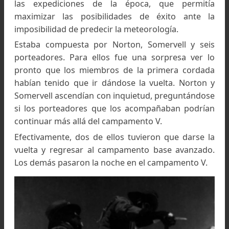
Expedición de 1922 al monte Everest, en l
imagen aparecen en el campamento ubicado a casi 6.
metros
Cuatro de los porteadores tuvieron que abando
antes de que pudieran instalar el campamento V
7.700 metros.
Mientras Mallory, allanaba el terreno para insta
las tiendas, Bruce y otro de los porteadores
replegaron para recuperar las cargas que hab
quedado abandonadas.
Al día siguiente, otros tres porteadores tuvie
que renunciar a continuar, y el intento que
cancelado sin poder instalar el campamento VI, 