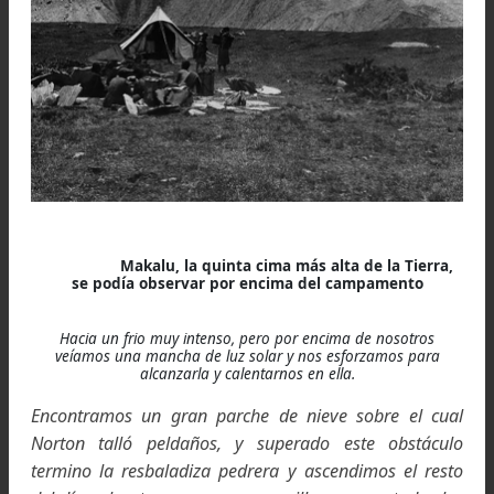
límite de la resistencia era nueva para mí, y aunque
las montañas he sentido con frecuencia la presencia
un compañero que no se encontraba en el equipo
escaladores solo en aquella ocasión tuve esta defin
visión de las limitaciones. Con ella quedé dormido
dormí notablemente bien, aunque me desperté a 
05,00 am, con la garganta más dolorida que nunc
con la poca grata noticia de que, como informó Nort
el tapón del termo se había salido y ahora no ha
más remedio que fundir más nieve y hacer más ca
Así que eran ya las 06,40 am cuando partimo
llevando con nosotros algunos jerséis, un termo de c
y una cámara Kodak de bolsillo: nada más, a excepc
de los piolets y una cuerda corta el terreno sobre el 
avanzábamos era en un precipicio sencillo pe
fatigoso: pedrera que resbalaba a cada paso y ro