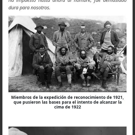
siguiera adelante.
Si lo que quedaba de la montaña era tenía u
pendiente general tan sencilla como lo que hasta ah
habíamos recorrido, no había peligro particular
seguir solo, puesto que hasta ahora ni siqui
habíamos usado cuerda. Así pues, a 8.500 metros
altura, me senté a observar a Norton.
Pero tampoco él se hallaba lejos del límite de 
fuerzas, y después de recorrer bastante distan
horizontal, pero ni siquiera treinta metros de desni
por encima de mí, se detuvo en el gran corredor, m
las rocas que quedaban sobre este que resultaron 
más verticales de lo que habíamos pensado y se dio
vuelta.
Al poco tiempo me gritó que subiría con una cuerda,
que comenzaba a sentir en los ojos los efectos de