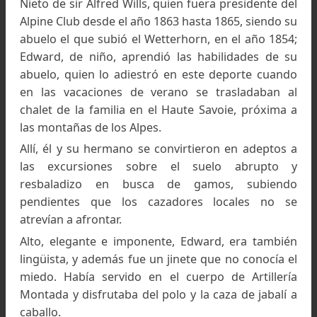
en cuenta que Edward Félix, nació en el año 1884.
Fue educado en el Charterhouse School y en la R
Academia Militar de Woolwich, y después se uni
una unidad de artillería en la India y sirvió en
Primera Guerra Mundial; pasó muchos años de 
carrera militar, para ser más exacto, 40 años en
India, en donde ganó la reputación de ser un au
jinete.
Nieto de sir Alfred Wills, quien fuera presidente 
Alpine Club desde el año 1863 hasta 1865, siendo
abuelo el que subió el Wetterhorn, en el año 18
Edward, de niño, aprendió las habilidades de
abuelo, quien lo adiestró en este deporte cua
en las vacaciones de verano se trasladaban 
chalet de la familia en el Haute Savoie, próxim