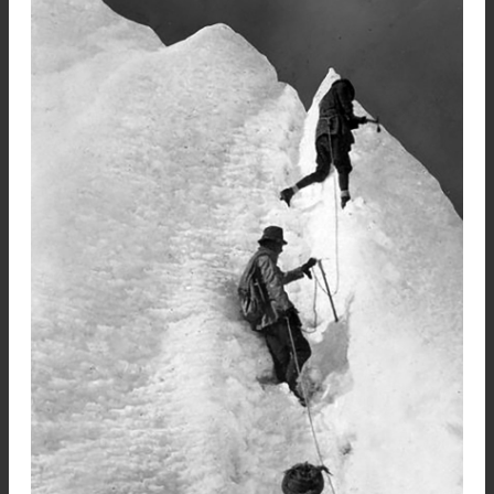
ceguera producida por la nieve y no veía bien do
ponía los pies.
Así que subí a reunirme con él, sin olvidarme
guardar en mi bolsillo una muestra de roca del pu
más alto que habíamos alcanzado. Nos encordam
Norton descendió primero y yo detrás de él, prepar
para retenerle si en cualquier momento hubie
resbalado por culpa de su problema de visión.
Nos sentamos un rato y evaluamos nuestr
probabilidades de alcanzar la cumbre: alrededor
trescientos metros quedaban aún; nueve horas
ascensión al ritmo presente, incluyendo el tramo difí
que había visto Norton por encima del punto más a
que alcanzó, y en el cual la seguridad y el éxito exig
la progresión en cordada.