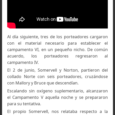
George Mallory y el brigadier
Edward Felix Norton alcanzan los 8.230 mts. en la cres
noreste del Mont
Everest, 1922. Foto: Capitán Noel