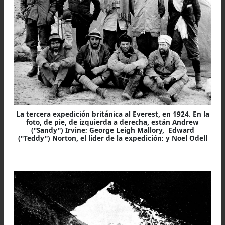
Miembros de la expedición de 192
usaron picahielos para improvisar puntos de apoyo
para los pies en una ladera ubicada
7000 metros
Moviéndonos despacio y descansando con frecuencia
tan alejados de la normalidad que por primera vez
mi vida alpinística perdí mi piolet, volvim
cautelosamente sobre nuestras huellas, sin ningún er
o resbalón por parte de Norton a pesar de sus ojos.