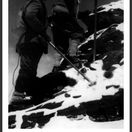
estaba previsto a 8.200 metros.
La segunda cordada partió al día siguiente de
primera, el día 2. Esto era una práctica habitual
las expediciones de la época, que permit
maximizar las posibilidades de éxito ante 
imposibilidad de predecir la meteorología.
Estaba compuesta por Norton, Somervell y se
porteadores. Para ellos fue una sorpresa ver
pronto que los miembros de la primera corda
habían tenido que ir dándose la vuelta. Norto
Somervell ascendían con inquietud, preguntánd
si los porteadores que los acompañaban podrí
continuar más allá del campamento V.
Efectivamente, dos de ellos tuvieron que darse
vuelta y regresar al campamento base avanzad