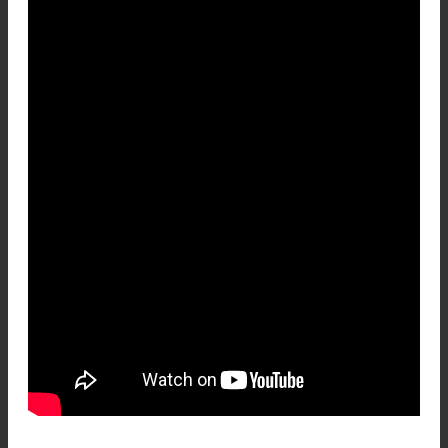
Expedición ingles
al Everest de 1922, en el Campamento base