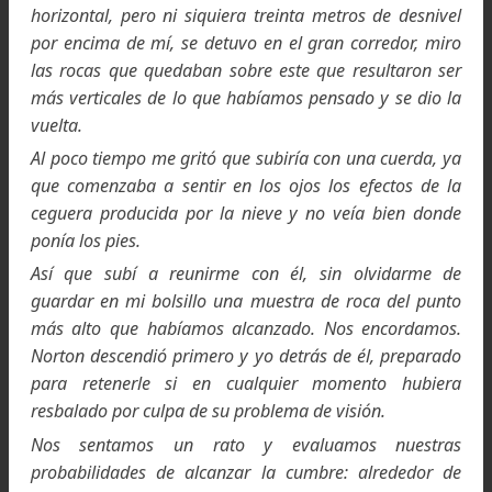
resuello, haciendo frecuentes paradas con mu
acompañamiento de resoplidos, jadeos y toses.
La mayor parte de esas toses me correspondían a 
como probablemente también casi todos los retras
Norton, como siempre, era infinitamente paciente, y
ningún momento sugirió que yo le estuvie
retrasando. Finalmente, cuando nos acercábamos a 
8.500 metros, con la cumbre a sólo 800 metros
distancia o menos, comprendí que por mi parte 
inútil continuar.