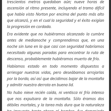
Expedición al monte Everes
de 1922. Campamento en el glaciar de Rongbuk
Le dije a Norton que junto a mí no tenía oportuni
alguna de llegar a la cumbre. No solo me dol
muchísimo la garganta, sino que la tenía ca
bloqueada, no sé porque razón.
Así pues, busque una repisa apropiada para senta
al sol y recuperarme un poco y le dije a Norton 