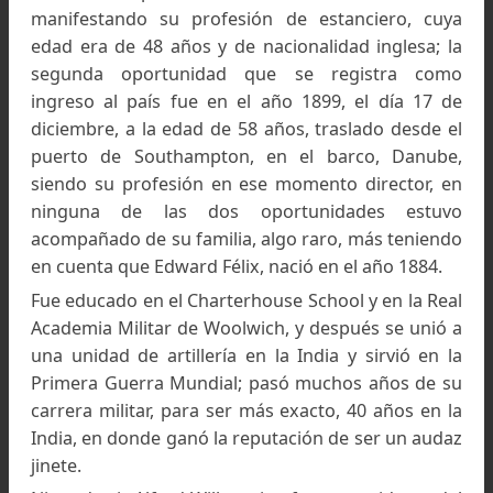
Norton, Edward Felix Norton y Eric A. Norton. 
abuelos maternos fueron Lucy Martineau (183
1860) y Sir Alfred Wills PC (1828-1912).
Edward Norton, su padre, según los registr
migratorios llegó al país la primera oportunidad
9 de septiembre de 1889, saliendo desde el pue
de Southampton, embarcado en la nave Do
manifestando su profesión de estanciero, cu
edad era de 48 años y de nacionalidad inglesa;
segunda oportunidad que se registra co
ingreso al país fue en el año 1899, el día 17
diciembre, a la edad de 58 años, traslado desde
puerto de Southampton, en el barco, Danub
siendo su profesión en ese momento director,
ninguna de las dos oportunidades estu
acompañado de su familia, algo raro, más tenie