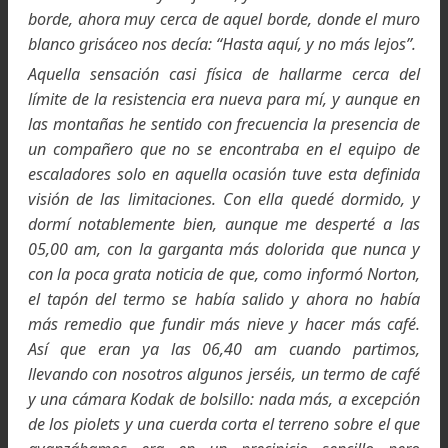
campamento VI, en un pequeño nicho. De com
acuerdo, los porteadores regresaron 
campamento IV.
El 2 de junio, Somervell y Norton, partieron 
collado Norte con seis porteadores, cruzándo
con Mallory y Bruce que descendían.
Escalando sin oxígeno suplementario, alcanza
el Campamento V aquella noche y se preparar
para su tentativa.
El propio Somervell, nos relataba respecto a
ascensión:
Norton y yo nos acomodamos con el fin
fundir nieve para la cena de la noche y el desayuno
la mañana siguiente, contemplando de vez en cuand
nuestros porteadores que descendían por la ladera
más allá de ellos una puesta de sol que parecía ocu