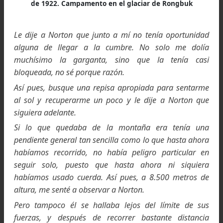
comenzáramos a notar mucho más los efectos de
altura.
Si hasta entonces habíamos logrado ganar unos
metros de desnivel por hora, ahora nuestro avance
vio reducido a poco más de treinta metros. Si había
tenido que respirar tres o cuatro veces en cada pa
ahora nos veíamos obligados a hacerlo cada die
más.
E incluso así, teníamos que detenernos a interva
frecuentes para recuperar el aliento. Como escri
Norton en el relato que hizo más tarde: “Cada cinc
diez minutos teníamos que sentarnos durante 
minuto o dos, y debíamos tener un aspecto m
demacrado…” El lector no debe imaginarnos como
par de valientes ascendiendo en la línea hacia la me
sino dos carcamales arrastrándose despacio y 